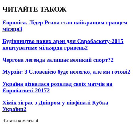
ЧИТАЙТЕ ТАКОЖ
Євроліга. Лідер Реала став найкращим гравцем
місяця
3
Будівництво нових арен для Євробаскету-2015
коштуватиме мільярди гривень
2
Чергова легенда залишає великий спорт?
2
Мурзін: З Словенією буде нелегко, але ми готові
2
Україна дізналася розклад своїх матчів на
Євробаскеті 2017
2
Хімік зіграє з Дніпром у півфіналі Кубка
України
2
Читати коментарі