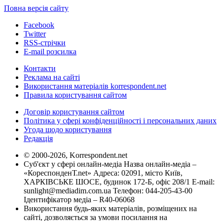
Повна версія сайту
Facebook
Twitter
RSS-стрічки
E-mail розсилка
Контакти
Реклама на сайті
Використання матеріалів korrespondent.net
Правила користування сайтом
Договір користування сайтом
Політика у сфері конфіденційності і персональних даних
Угода щодо користування
Редакція
© 2000-2026, Korrespondent.net
Суб'єкт у сфері онлайн-медіа Назва онлайн-медіа –
«КореспонденТ.net» Адреса: 02091, місто Київ,
ХАРКІВСЬКЕ ШОСЕ, будинок 172-Б, офіс 208/1 E-mail:
sunlight@mediadim.com.ua
Телефон: 044-205-43-00
Ідентифікатор медіа – R40-06068
Використання будь-яких матеріалів, розміщених на
сайті, дозволяється за умови посилання на