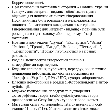
Корреспондент.net.
При копіюванні матеріалів зі сторінки « Новини України
і світу» , для інтернет - видань - обов'язкове пряме
відкрите для пошукових систем гіперпосилання .
Посилання має бути розміщена в незалежності від
повного або часткового використання матеріалів.
Гіперпосилання ( для інтернет - видань) - повинна бути
розміщена в підзаголовку або в першому абзаці
матеріалу.
Новини з позначками "Думка", "Експертиза", "Заява",
"Регіони", "Гроші", "Влада", "Вибори", "Тест-драйв",
"Спецпроекти", "Промо" публікуються на правах
реклами.
Розділ Спецпроекти створюється спільно з
комерційними партнерами.
Будь яке копіювання, публікація, передрук, чи наступне
поширення інформації, що містить посилання на
"Інтерфакс-Україна", EPA / UPG, суворо забороняється.
Власник веб-сторінки в розділі Я-Корреспондент є автор
публікації.
Будь-яке копіювання, передрук та відтворення
фотографічних творів та/або аудіовізуальних творів
правовласника Getty Images - суворо забороняється.
Матеріали сайту korrespondent.net призначені для осіб
старше 21 року (21+). Участь в азартних іграх може