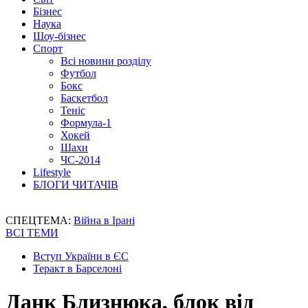
Бізнес
Наука
Шоу-бізнес
Спорт
Всі новини розділу
Футбол
Бокс
Баскетбол
Теніс
Формула-1
Хокей
Шахи
ЧС-2014
Lifestyle
БЛОГИ ЧИТАЧІВ
СПЕЦТЕМА:
Війна в Ірані
ВСІ ТЕМИ
Вступ України в ЄС
Теракт в Барселоні
Данк Близнюка, блок від