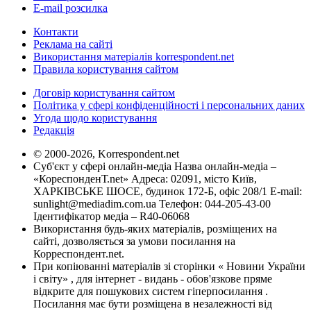
E-mail розсилка
Контакти
Реклама на сайті
Використання матеріалів korrespondent.net
Правила користування сайтом
Договір користування сайтом
Політика у сфері конфіденційності і персональних даних
Угода щодо користування
Редакція
© 2000-2026, Korrespondent.net
Суб'єкт у сфері онлайн-медіа Назва онлайн-медіа –
«КореспонденТ.net» Адреса: 02091, місто Київ,
ХАРКІВСЬКЕ ШОСЕ, будинок 172-Б, офіс 208/1 E-mail:
sunlight@mediadim.com.ua
Телефон: 044-205-43-00
Ідентифікатор медіа – R40-06068
Використання будь-яких матеріалів, розміщених на
сайті, дозволяється за умови посилання на
Корреспондент.net.
При копіюванні матеріалів зі сторінки « Новини України
і світу» , для інтернет - видань - обов'язкове пряме
відкрите для пошукових систем гіперпосилання .
Посилання має бути розміщена в незалежності від