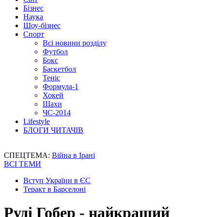
Бізнес
Наука
Шоу-бізнес
Спорт
Всі новини розділу
Футбол
Бокс
Баскетбол
Теніс
Формула-1
Хокей
Шахи
ЧС-2014
Lifestyle
БЛОГИ ЧИТАЧІВ
СПЕЦТЕМА:
Війна в Ірані
ВСІ ТЕМИ
Вступ України в ЄС
Теракт в Барселоні
Руді Гобер - найкращий