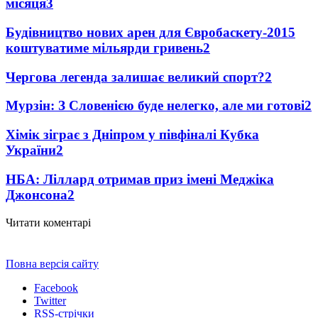
місяця
3
Будівництво нових арен для Євробаскету-2015
коштуватиме мільярди гривень
2
Чергова легенда залишає великий спорт?
2
Мурзін: З Словенією буде нелегко, але ми готові
2
Хімік зіграє з Дніпром у півфіналі Кубка
України
2
НБА: Ліллард отримав приз імені Меджіка
Джонсона
2
Читати коментарі
Повна версія сайту
Facebook
Twitter
RSS-стрічки