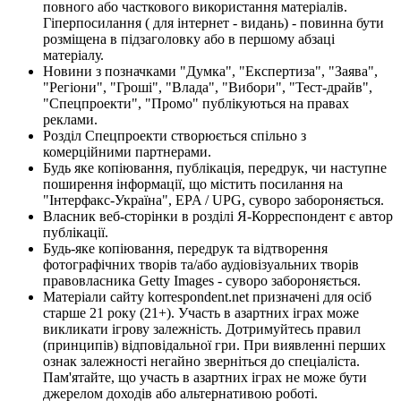
повного або часткового використання матеріалів.
Гіперпосилання ( для інтернет - видань) - повинна бути
розміщена в підзаголовку або в першому абзаці
матеріалу.
Новини з позначками "Думка", "Експертиза", "Заява",
"Регіони", "Гроші", "Влада", "Вибори", "Тест-драйв",
"Спецпроекти", "Промо" публікуються на правах
реклами.
Розділ Спецпроекти створюється спільно з
комерційними партнерами.
Будь яке копіювання, публікація, передрук, чи наступне
поширення інформації, що містить посилання на
"Інтерфакс-Україна", EPA / UPG, суворо забороняється.
Власник веб-сторінки в розділі Я-Корреспондент є автор
публікації.
Будь-яке копіювання, передрук та відтворення
фотографічних творів та/або аудіовізуальних творів
правовласника Getty Images - суворо забороняється.
Матеріали сайту korrespondent.net призначені для осіб
старше 21 року (21+). Участь в азартних іграх може
викликати ігрову залежність. Дотримуйтесь правил
(принципів) відповідальної гри. При виявленні перших
ознак залежності негайно зверніться до спеціаліста.
Пам'ятайте, що участь в азартних іграх не може бути
джерелом доходів або альтернативою роботі.