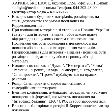
ХАРКІВСЬКЕ ШОСЕ, будинок 172-Б, офіс 208/1 E-mail:
sunlight@mediadim.com.ua
Телефон: 044-205-43-00
Ідентифікатор медіа – R40-06068
Використання будь-яких матеріалів, розміщених на
сайті, дозволяється за умови посилання на
Корреспондент.net.
При копіюванні матеріалів зі сторінки « Новини України
і світу» , для інтернет - видань - обов'язкове пряме
відкрите для пошукових систем гіперпосилання .
Посилання має бути розміщена в незалежності від
повного або часткового використання матеріалів.
Гіперпосилання ( для інтернет - видань) - повинна бути
розміщена в підзаголовку або в першому абзаці
матеріалу.
Новини з позначками "Думка", "Експертиза", "Заява",
"Регіони", "Гроші", "Влада", "Вибори", "Тест-драйв",
"Спецпроекти", "Промо" публікуються на правах
реклами.
Розділ Спецпроекти створюється спільно з
комерційними партнерами.
Будь яке копіювання, публікація, передрук, чи наступне
поширення інформації, що містить посилання на
"Інтерфакс-Україна", EPA / UPG, суворо забороняється.
Власник веб-сторінки в розділі Я-Корреспондент є автор
публікації.