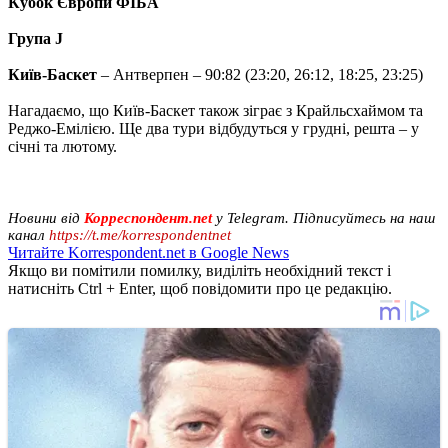
Кубок Європи ФІБА
Група J
Київ-Баскет
– Антверпен – 90:82 (23:20, 26:12, 18:25, 23:25)
Нагадаємо, що Київ-Баскет також зіграє з Крайльсхаймом та
Реджо-Емілією. Ще два тури відбудуться у грудні, решта – у
січні та лютому.
Новини від
Корреспондент.net
у Telegram. Підписуйтесь на наш
канал
https://t.me/korrespondentnet
Читайте Korrespondent.net в Google News
Якщо ви помітили помилку, виділіть необхідний текст і
натисніть Ctrl + Enter, щоб повідомити про це редакцію.