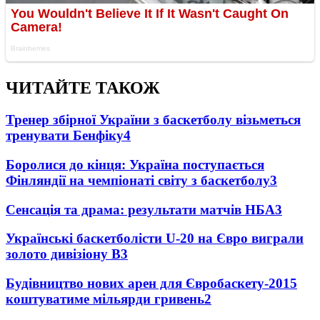
ЧИТАЙТЕ ТАКОЖ
Тренер збірної України з баскетболу візьметься
тренувати Бенфіку
4
Боролися до кінця: Україна поступається
Фінляндії на чемпіонаті світу з баскетболу
3
Сенсація та драма: результати матчів НБА
3
Українські баскетболісти U-20 на Євро виграли
золото дивізіону В
3
Будівництво нових арен для Євробаскету-2015
коштуватиме мільярди гривень
2