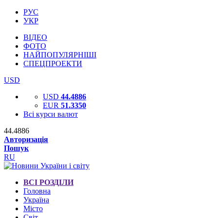
РУС
УКР
ВІДЕО
ФОТО
НАЙПОПУЛЯРНІШІ
СПЕЦПРОЕКТИ
USD
USD
44.4886
EUR
51.3350
Всі курси валют
44.4886
Авторизація
Пошук
RU
ВСІ РОЗДІЛИ
Головна
Україна
Місто
Світ