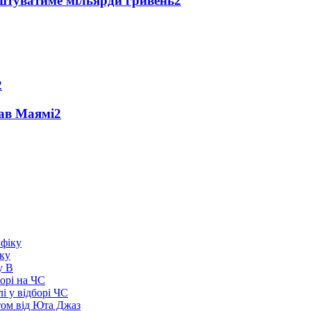
оштуватиме мільярди гривень
2
2
рав Маямі
2
іку
у В
борі на ЧС
і у відборі ЧС
том від Юта Джаз