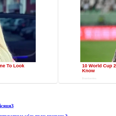
ісяця
3