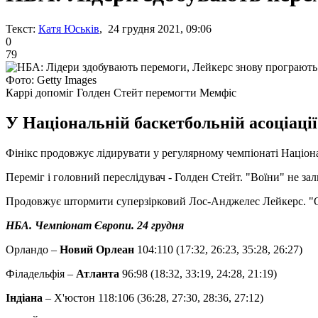
Текст:
Катя Юськів
, 24 грудня 2021, 09:06
0
79
Фото: Getty Images
Каррі допоміг Голден Стейт перемогти Мемфіс
У Національній баскетбольній асоціації
Фінікс продовжує лідирувати у регулярному чемпіонаті Націона
Переміг і головний переслідувач - Голден Стейт. "Воїни" не за
Продовжує штормити суперзірковий Лос-Анджелес Лейкерс. "Озе
НБА. Чемпіонат Європи. 24 грудня
Орландо –
Новий Орлеан
104:110 (17:32, 26:23, 35:28, 26:27)
Філадельфія –
Атланта
96:98 (18:32, 33:19, 24:28, 21:19)
Індіана
– Х'юстон 118:106 (36:28, 27:30, 28:36, 27:12)