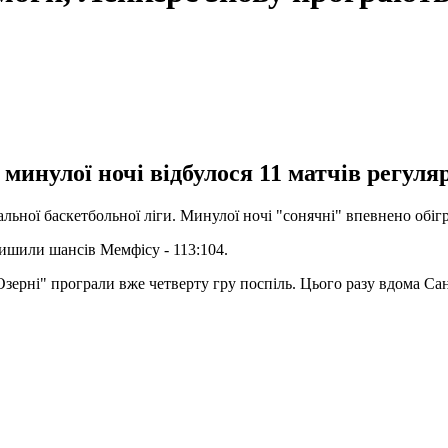
 минулої ночі відбулося 11 матчів регуля
льної баскетбольної ліги. Минулої ночі "сонячні" впевнено обіг
лишили шансів Мемфісу - 113:104.
рні" програли вже четверту гру поспіль. Цього разу вдома Сан