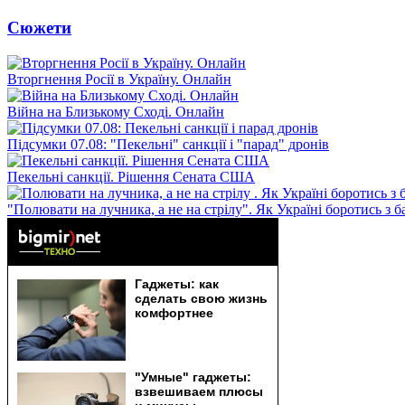
Сюжети
Вторгнення Росії в Україну. Онлайн
Війна на Близькому Сході. Онлайн
Підсумки 07.08: "Пекельні" санкції і "парад" дронів
Пекельні санкції. Рішення Сената США
"Полювати на лучника, а не на стрілу". Як Україні боротись з 