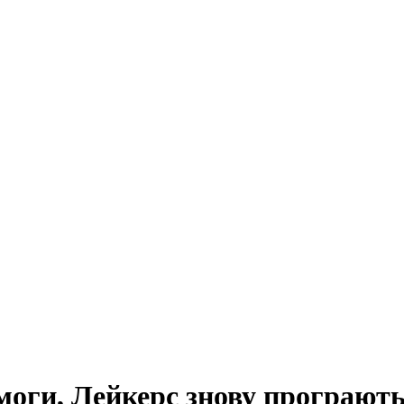
моги, Лейкерс знову програют