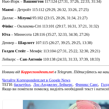
Нью-Йорк –
Вашингтон
117:124 (27:31, 37:26, 22:33, 31:34)
Маямі
– Детройт 115:112 (29:29, 26:32, 33:26, 27:25)
Даллас –
Мілуокі
95:102 (23:15, 20:26, 31:34, 21:27)
Фінікс
– Оклахома-Сіті 113:101 (29:17, 16:31, 37:21, 31:32)
Юта
– Міннесота 128:116 (35:27, 32:33, 34:30, 27:26)
Денвер –
Шарлотт
107:115 (26:27, 39:25, 29:25, 13:38)
Голден Стейт
– Мемфіс 113:104 (27:31, 25:22, 32:30, 29:21)
Лейкерс –
Сан-Антоніо
110:138 (24:33, 31:33, 37:39, 18:33)
Новини від
Корреспондент.net
в Telegram. Підписуйтесь на на
Читайте Korrespondent.net в Google News
ТЕГИ:
баскетбол
,
Лос-Анджелес Лейкерс
,
Финикс Санс
,
Голд
Якщо ви помітили помилку, виділіть необхідний текст і натисніт