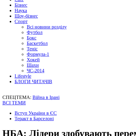
Бізнес
Наука
Шоу-бізнес
Спорт
Всі новини розділу
Футбол
Бокс
Баскетбол
Теніс
Формула-1
Хокей
Шахи
ЧС-2014
Lifestyle
БЛОГИ ЧИТАЧІВ
СПЕЦТЕМА:
Війна в Ірані
ВСІ ТЕМИ
Вступ України в ЄС
Теракт в Барселоні
НБА: Лідери здобувають пере