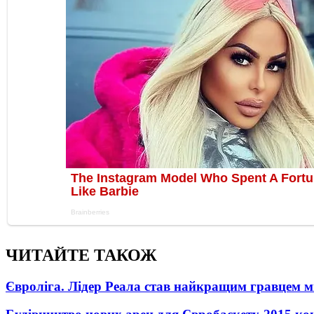
ЧИТАЙТЕ ТАКОЖ
Євроліга. Лідер Реала став найкращим гравцем м