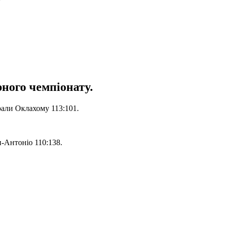
рного чемпіонату.
рали Оклахому 113:101.
-Антоніо 110:138.