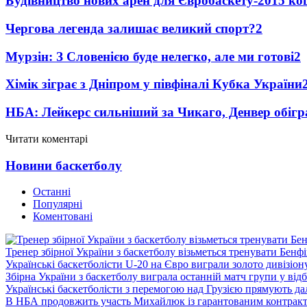
Будівництво нових арен для Євробаскету-2015 к
Чергова легенда залишає великий спорт?
2
Мурзін: З Словенією буде нелегко, але ми готові
2
Хімік зіграє з Дніпром у півфіналі Кубка України
НБА: Лейкерс сильніший за Чикаго, Денвер обіг
Читати коментарі
Новини баскетболу
Останні
Популярні
Коментовані
Тренер збірної України з баскетболу візьметься тренувати Бенф
Українські баскетболісти U-20 на Євро виграли золото дивізіон
Збірна України з баскетболу виграла останній матч групи у від
Українські баскетболісти з перемогою над Грузією прямують дал
В НБА продовжить участь Михайлюк із гарантованим контрак