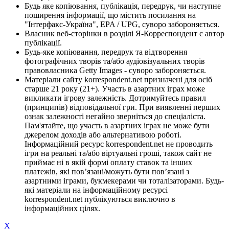
Будь яке копіювання, публікація, передрук, чи наступне
поширення інформації, що містить посилання на
"Інтерфакс-Україна", EPA / UPG, суворо забороняється.
Власник веб-сторінки в розділі Я-Корреспондент є автор
публікації.
Будь-яке копіювання, передрук та відтворення
фотографічних творів та/або аудіовізуальних творів
правовласника Getty Images - суворо забороняється.
Матеріали сайту korrespondent.net призначені для осіб
старше 21 року (21+). Участь в азартних іграх може
викликати ігрову залежність. Дотримуйтесь правил
(принципів) відповідальної гри. При виявленні перших
ознак залежності негайно зверніться до спеціаліста.
Пам'ятайте, що участь в азартних іграх не може бути
джерелом доходів або альтернативою роботі.
Інформаційний ресурс korrespondent.net не проводить
ігри на реальні та/або віртуальні гроші, також сайт не
приймає ні в якій формі оплату ставок та інших
платежів, які пов’язані/можуть бути пов’язані з
азартними іграми, букмекерами чи тоталізаторами. Будь-
які матеріали на інформаційному ресурсі
korrespondent.net публікуються виключно в
інформаційних цілях.
X