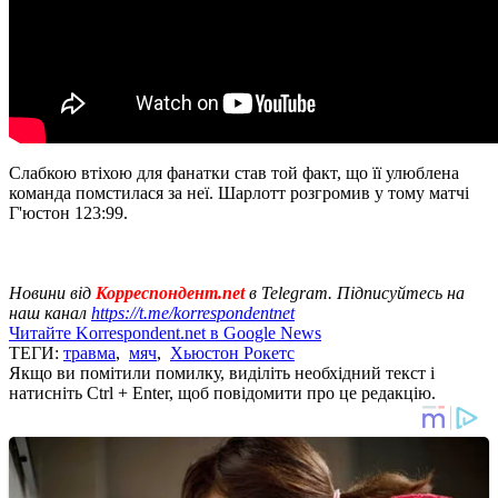
Слабкою втіхою для фанатки став той факт, що її улюблена
команда помстилася за неї. Шарлотт розгромив у тому матчі
Г'юстон 123:99.
Новини від
Корреспондент.net
в Telegram. Підписуйтесь на
наш канал
https://t.me/korrespondentnet
Читайте Korrespondent.net в Google News
ТЕГИ:
травма
,
мяч
,
Хьюстон Рокетс
Якщо ви помітили помилку, виділіть необхідний текст і
натисніть Ctrl + Enter, щоб повідомити про це редакцію.