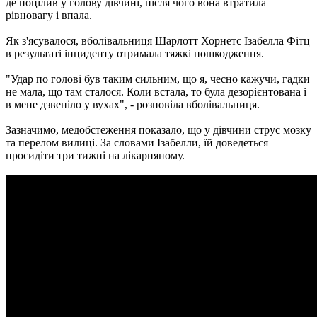
де поцілив у голову дівчині, після чого вона втратила
рівновагу і впала.
Як з'ясувалося, вболівальниця Шарлотт Хорнетс Ізабелла Фітц
в результаті інциденту отримала тяжкі пошкодження.
"Удар по голові був таким сильним, що я, чесно кажучи, гадки
не мала, що там сталося. Коли встала, то була дезорієнтована і
в мене дзвеніло у вухах", - розповіла вболівальниця.
Зазначимо, медобстеження показало, що у дівчини струс мозку
та перелом вилиці. За словами Ізабелли, їй доведеться
просидіти три тижні на лікарняному.