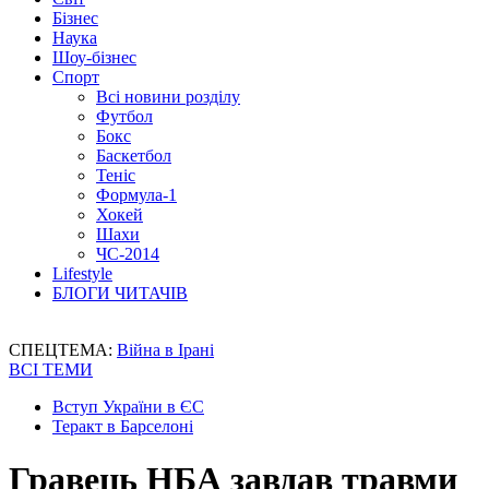
Бізнес
Наука
Шоу-бізнес
Спорт
Всі новини розділу
Футбол
Бокс
Баскетбол
Теніс
Формула-1
Хокей
Шахи
ЧС-2014
Lifestyle
БЛОГИ ЧИТАЧІВ
СПЕЦТЕМА:
Війна в Ірані
ВСІ ТЕМИ
Вступ України в ЄС
Теракт в Барселоні
Гравець НБА завдав травми