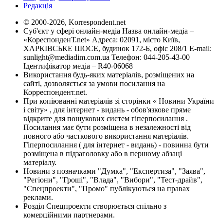
Редакція
© 2000-2026, Korrespondent.net
Суб'єкт у сфері онлайн-медіа Назва онлайн-медіа –
«КореспонденТ.net» Адреса: 02091, місто Київ,
ХАРКІВСЬКЕ ШОСЕ, будинок 172-Б, офіс 208/1 E-mail:
sunlight@mediadim.com.ua
Телефон: 044-205-43-00
Ідентифікатор медіа – R40-06068
Використання будь-яких матеріалів, розміщених на
сайті, дозволяється за умови посилання на
Корреспондент.net.
При копіюванні матеріалів зі сторінки « Новини України
і світу» , для інтернет - видань - обов'язкове пряме
відкрите для пошукових систем гіперпосилання .
Посилання має бути розміщена в незалежності від
повного або часткового використання матеріалів.
Гіперпосилання ( для інтернет - видань) - повинна бути
розміщена в підзаголовку або в першому абзаці
матеріалу.
Новини з позначками "Думка", "Експертиза", "Заява",
"Регіони", "Гроші", "Влада", "Вибори", "Тест-драйв",
"Спецпроекти", "Промо" публікуються на правах
реклами.
Розділ Спецпроекти створюється спільно з
комерційними партнерами.