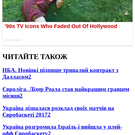
ЧИТАЙТЕ ТАКОЖ
НБА. Новіцкі підпише тривалий контракт з
Далласом
2
Євроліга. Лідер Реала став найкращим гравцем
місяця
2
Україна дізналася розклад своїх матчів на
Євробаскеті 2017
2
Україна розгромила Ізраїль і вийшла у плей-
офф Євробаскету
2