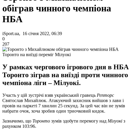
обіграв чинного чемпіона
НБА
iSport.ua, 16 січня 2022, 06:39
0
207
Торонто на виїзді переміг Мілуокі
У рамках чергового ігрового дня в НБА
Торонто зіграв на виїзді проти чинного
чемпіона ліги – Мілуокі.
Участь у цій зустрічі взяв український гравець
Репторс
Святослав Михайлюк. Атакуючий захисник вийшов з лави і
провів на паркеті 7 хвилин 25 секунд. За цей час він не зумів
набрати очок, хоча зробив один триочковий кидок.
Зазначимо, що
Торонто
зумів здобути перемогу над
Мілуокі
з
рахунком 103:96.