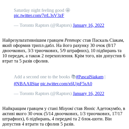
Saturday night feeling good 🤩
pic.twitter.com/7rrL3sV3zF
— Toronto Raptors (@Raptors)
January 16, 2022
Найрезультативнішим гравцем
Репторс
став Паскаль Сіакам,
який оформив трипл-дабл. На його рахунку 30 очок (8/17
двоочкових, 3/3 триочкових, 5/9 штрафних), 10 підбирань та
10 передач, а також 2 перехоплення. Крім того, він допустив 6
втрат та 5 разів сфолив.
Add a second one to the books 📚
#PascalSiakam
|
#NBAAllStar
pic.twitter.com/x6UjnF5sA0
— Toronto Raptors (@Raptors)
January 16, 2022
Найкращим гравцем у стані
Мілуокі
став Янніс Адетокумбо, в
активі якого 30 очок (5/14 двоочкових, 1/3 триочкових, 17/17
штрафних), 6 підбирань, 4 передачі та 2 блок-шоти. Він
допустив 4 втрати та сфолив 5 разів.