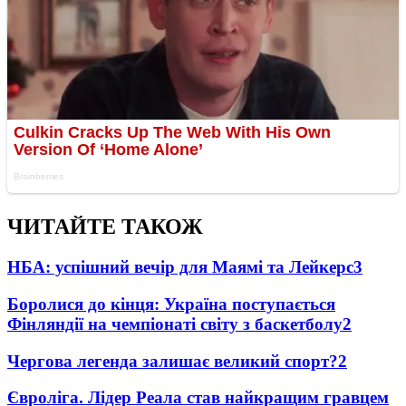
ЧИТАЙТЕ ТАКОЖ
НБА: успішний вечір для Маямі та Лейкерс
3
Боролися до кінця: Україна поступається
Фінляндії на чемпіонаті світу з баскетболу
2
Чергова легенда залишає великий спорт?
2
Євроліга. Лідер Реала став найкращим гравцем