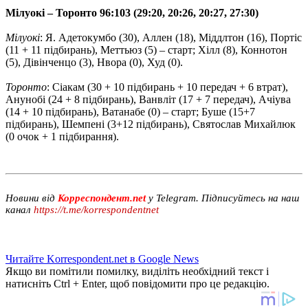
Мілуокі – Торонто 96:103 (29:20, 20:26, 20:27, 27:30)
Мілуокі
: Я. Адетокумбо (30), Аллен (18), Міддлтон (16), Портіс
(11 + 11 підбирань), Меттьюз (5) – старт; Хілл (8), Коннотон
(5), Дівінченцо (3), Нвора (0), Худ (0).
Торонто
: Сіакам (30 + 10 підбирань + 10 передач + 6 втрат),
Анунобі (24 + 8 підбирань), Ванвліт (17 + 7 передач), Ачіува
(14 + 10 підбирань), Ватанабе (0) – старт; Буше (15+7
підбирань), Шемпені (3+12 підбирань), Святослав Михайлюк
(0 очок + 1 підбирання).
Новини від
Корреспондент.net
у Telegram. Підписуйтесь на наш
канал
https://t.me/korrespondentnet
Читайте Korrespondent.net в Google News
Якщо ви помітили помилку, виділіть необхідний текст і
натисніть Ctrl + Enter, щоб повідомити про це редакцію.