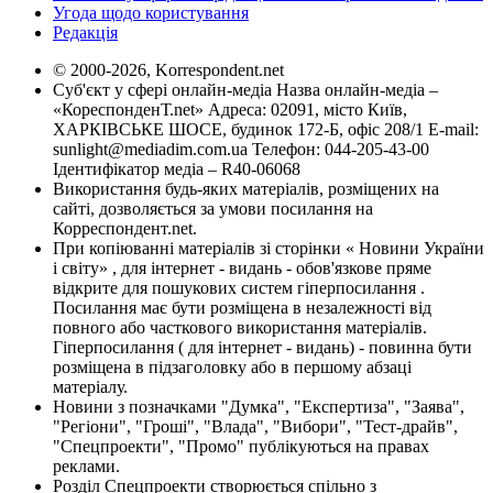
Угода щодо користування
Редакція
© 2000-2026, Korrespondent.net
Суб'єкт у сфері онлайн-медіа Назва онлайн-медіа –
«КореспонденТ.net» Адреса: 02091, місто Київ,
ХАРКІВСЬКЕ ШОСЕ, будинок 172-Б, офіс 208/1 E-mail:
sunlight@mediadim.com.ua
Телефон: 044-205-43-00
Ідентифікатор медіа – R40-06068
Використання будь-яких матеріалів, розміщених на
сайті, дозволяється за умови посилання на
Корреспондент.net.
При копіюванні матеріалів зі сторінки « Новини України
і світу» , для інтернет - видань - обов'язкове пряме
відкрите для пошукових систем гіперпосилання .
Посилання має бути розміщена в незалежності від
повного або часткового використання матеріалів.
Гіперпосилання ( для інтернет - видань) - повинна бути
розміщена в підзаголовку або в першому абзаці
матеріалу.
Новини з позначками "Думка", "Експертиза", "Заява",
"Регіони", "Гроші", "Влада", "Вибори", "Тест-драйв",
"Спецпроекти", "Промо" публікуються на правах
реклами.
Розділ Спецпроекти створюється спільно з