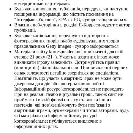
комерційними партнерами.
Будь яке копіювання, публікація, передрук, чи наступне
поширення інформації, що містить посилання на
"Інтерфакс-Україна", EPA / UPG, суворо забороняється.
Власник веб-сторінки в розділі Я-Корреспондент є автор
публікації.
Будь-яке копіювання, передрук та відтворення
фотографічних творів та/або аудіовізуальних творів
правовласника Getty Images - суворо забороняється.
Матеріали сайту korrespondent.net призначені для осіб
старше 21 року (21+). Участь в азартних іграх може
викликати ігрову залежність. Дотримуйтесь правил
(принципів) відповідальної гри. При виявленні перших
ознак залежності негайно зверніться до спеціаліста.
Пам'ятайте, що участь в азартних іграх не може бути
джерелом доходів або альтернативою роботі.
Інформаційний ресурс korrespondent.net не проводить
ігри на реальні та/або віртуальні гроші, також сайт не
приймає ні в якій формі оплату ставок та інших
платежів, які пов’язані/можуть бути пов’язані з
азартними іграми, букмекерами чи тоталізаторами. Будь-
які матеріали на інформаційному ресурсі
korrespondent.net публікуються виключно в
інформаційних цілях.