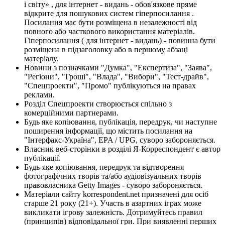
і світу» , для інтернет - видань - обов'язкове пряме
відкрите для пошукових систем гіперпосилання .
Посилання має бути розміщена в незалежності від
повного або часткового використання матеріалів.
Гіперпосилання ( для інтернет - видань) - повинна бути
розміщена в підзаголовку або в першому абзаці
матеріалу.
Новини з позначками "Думка", "Експертиза", "Заява",
"Регіони", "Гроші", "Влада", "Вибори", "Тест-драйв",
"Спецпроекти", "Промо" публікуються на правах
реклами.
Розділ Спецпроекти створюється спільно з
комерційними партнерами.
Будь яке копіювання, публікація, передрук, чи наступне
поширення інформації, що містить посилання на
"Інтерфакс-Україна", EPA / UPG, суворо забороняється.
Власник веб-сторінки в розділі Я-Корреспондент є автор
публікації.
Будь-яке копіювання, передрук та відтворення
фотографічних творів та/або аудіовізуальних творів
правовласника Getty Images - суворо забороняється.
Матеріали сайту korrespondent.net призначені для осіб
старше 21 року (21+). Участь в азартних іграх може
викликати ігрову залежність. Дотримуйтесь правил
(принципів) відповідальної гри. При виявленні перших