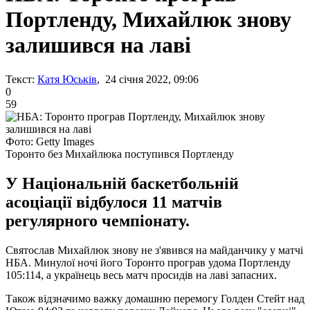
Портленду, Михайлюк знову
залишився на лаві
Текст:
Катя Юськів
, 24 січня 2022, 09:06
0
59
Фото: Getty Images
Торонто без Михайлюка поступився Портленду
У Національній баскетбольній
асоціації відбулося 11 матчів
регулярного чемпіонату.
Святослав Михайлюк знову не з'явився на майданчику у матчі
НБА. Минулої ночі його Торонто програв удома Портленду
105:114, а українець весь матч просидів на лаві запасних.
Також відзначимо важку домашню перемогу Голден Стейт над