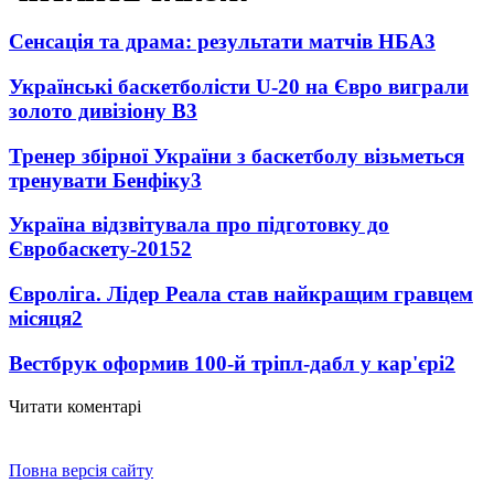
Сенсація та драма: результати матчів НБА
3
Українські баскетболісти U-20 на Євро виграли
золото дивізіону В
3
Тренер збірної України з баскетболу візьметься
тренувати Бенфіку
3
Україна відзвітувала про підготовку до
Євробаскету-2015
2
Євроліга. Лідер Реала став найкращим гравцем
місяця
2
Вестбрук оформив 100-й тріпл-дабл у кар'єрі
2
Читати коментарі
Повна версія сайту