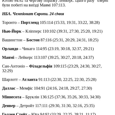
Ютою 94:92 та чергову поразку Лейкерс. Цього разу "озерні"
були побиті на виїзді Маямі 107:113.
НБА. Чемпіонат Європи. 24 січня
Торонто –
Портленд
105:114 (15:33, 19:31, 33:22, 38:28)
Нью-Йорк
– Кліпперс 110:102 (39:31, 27:30, 25:20, 19:21)
Вашингтон –
Бостон
87:116 (25:31, 20:29, 24:31, 18:25)
Орландо
– Чикаго 114:95 (23:19, 30:18, 32:37, 29:21)
Маямі
– Лейкерс 113:107 (39:25, 30:27, 20:18, 24:37)
Сан-Антоніо –
Філадельфія
109:115 (23:29, 24:30, 30:27,
32:29)
Шарлотт –
Атланта
91:113 (22:30, 22:25, 22:30, 25:28)
Даллас
– Мемфіс 104:91 (24:16, 24:18, 29:27, 27:30)
Міннесота
– Бруклін 136:125 (37:36, 35:26, 30:33, 34:30)
Денвер
– Детройт 117:111 (29:30, 31:30, 32:16, 25:35)
Голден Стейт
– Юта 94:92 (33:29, 22:25, 28:21, 11:17)