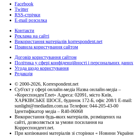
Facebook
Twitter
RSS-стрічки
E-mail розсилка
Контакти
Реклама на сайті
Використання матеріалів korrespondent.net
Правила користування сайтом
Договір користування сайтом
Політика у сфері конфіденційності і персональних даних
Угода щодо користування
Редакція
© 2000-2026, Korrespondent.net
Суб'єкт у сфері онлайн-медіа Назва онлайн-медіа –
«КореспонденТ.net» Адреса: 02091, місто Київ,
ХАРКІВСЬКЕ ШОСЕ, будинок 172-Б, офіс 208/1 E-mail:
sunlight@mediadim.com.ua
Телефон: 044-205-43-00
Ідентифікатор медіа – R40-06068
Використання будь-яких матеріалів, розміщених на
сайті, дозволяється за умови посилання на
Корреспондент.net.
При копіюванні матеріалів зі сторінки « Новини України