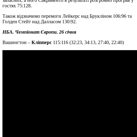
запасних, а його Сакраменто в результаті розгромно програв у
гостях 75:128.
Також відзначимо перемоги Лейкерс над Брукліном 106:96 та
Голден Стейт над Далласом 130:92.
НБА. Чемпіонат Європи. 26 січня
Вашингтон –
Кліпперс
115:116 (32:23, 34:13, 27:40, 22:40)