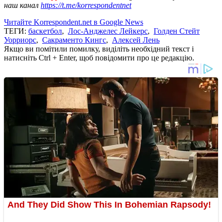
наш канал
https://t.me/korrespondentnet
Читайте Korrespondent.net в Google News
ТЕГИ:
баскетбол
,
Лос-Анджелес Лейкерс
,
Голден Стейт
Уорриорс
,
Сакраменто Кингс
,
Алексей Лень
Якщо ви помітили помилку, виділіть необхідний текст і
натисніть Ctrl + Enter, щоб повідомити про це редакцію.