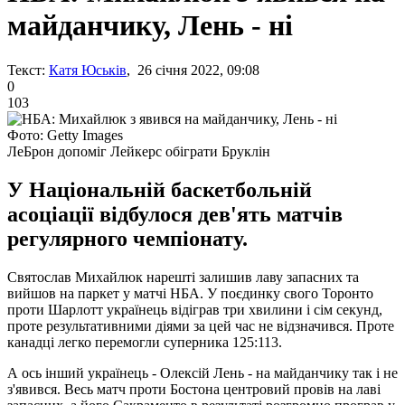
майданчику, Лень - ні
Текст:
Катя Юськів
, 26 січня 2022, 09:08
0
103
Фото: Getty Images
ЛеБрон допоміг Лейкерс обіграти Бруклін
У Національній баскетбольній
асоціації відбулося дев'ять матчів
регулярного чемпіонату.
Святослав Михайлюк нарешті залишив лаву запасних та
вийшов на паркет у матчі НБА. У поєдинку свого Торонто
проти Шарлотт українець відіграв три хвилини і сім секунд,
проте результативними діями за цей час не відзначився. Проте
канадці легко перемогли суперника 125:113.
А ось інший українець - Олексій Лень - на майданчику так і не
з'явився. Весь матч проти Бостона центровий провів на лаві