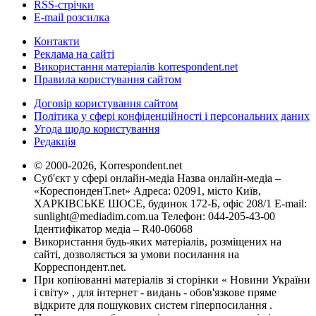
RSS-стрічки
E-mail розсилка
Контакти
Реклама на сайті
Використання матеріалів korrespondent.net
Правила користування сайтом
Договір користування сайтом
Політика у сфері конфіденційності і персональних даних
Угода щодо користування
Редакція
© 2000-2026, Korrespondent.net
Суб'єкт у сфері онлайн-медіа Назва онлайн-медіа –
«КореспонденТ.net» Адреса: 02091, місто Київ,
ХАРКІВСЬКЕ ШОСЕ, будинок 172-Б, офіс 208/1 E-mail:
sunlight@mediadim.com.ua
Телефон: 044-205-43-00
Ідентифікатор медіа – R40-06068
Використання будь-яких матеріалів, розміщених на
сайті, дозволяється за умови посилання на
Корреспондент.net.
При копіюванні матеріалів зі сторінки « Новини України
і світу» , для інтернет - видань - обов'язкове пряме
відкрите для пошукових систем гіперпосилання .