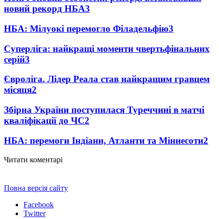
новий рекорд НБА
3
НБА: Мілуокі перемогло Філадельфію
3
Суперліга: найкращі моменти чвертьфінальних
серій
3
Євроліга. Лідер Реала став найкращим гравцем
місяця
2
Збірна України поступилася Туреччині в матчі
кваліфікації до ЧС
2
НБА: перемоги Індіани, Атланти та Міннесоти
2
Читати коментарі
Повна версія сайту
Facebook
Twitter