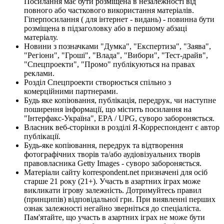
Посилання має бути розміщена в незалежності від
повного або часткового використання матеріалів.
Гіперпосилання ( для інтернет - видань) - повинна бути
розміщена в підзаголовку або в першому абзаці
матеріалу.
Новини з позначками "Думка", "Експертиза", "Заява",
"Регіони", "Гроші", "Влада", "Вибори", "Тест-драйв",
"Спецпроекти", "Промо" публікуються на правах
реклами.
Розділ Спецпроекти створюється спільно з
комерційними партнерами.
Будь яке копіювання, публікація, передрук, чи наступне
поширення інформації, що містить посилання на
"Інтерфакс-Україна", EPA / UPG, суворо забороняється.
Власник веб-сторінки в розділі Я-Корреспондент є автор
публікації.
Будь-яке копіювання, передрук та відтворення
фотографічних творів та/або аудіовізуальних творів
правовласника Getty Images - суворо забороняється.
Матеріали сайту korrespondent.net призначені для осіб
старше 21 року (21+). Участь в азартних іграх може
викликати ігрову залежність. Дотримуйтесь правил
(принципів) відповідальної гри. При виявленні перших
ознак залежності негайно зверніться до спеціаліста.
Пам'ятайте, що участь в азартних іграх не може бути