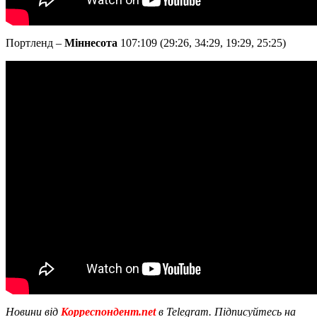
Портленд –
Міннесота
107:109 (29:26, 34:29, 19:29, 25:25)
Новини від
Корреспондент.net
в Telegram. Підписуйтесь на