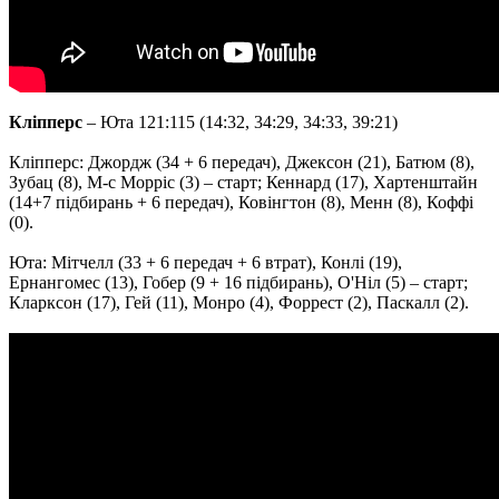
Кліпперс
– Юта 121:115 (14:32, 34:29, 34:33, 39:21)
Кліпперс: Джордж (34 + 6 передач), Джексон (21), Батюм (8),
Зубац (8), М-с Морріс (3) – старт; Кеннард (17), Хартенштайн
(14+7 підбирань + 6 передач), Ковінгтон (8), Менн (8), Коффі
(0).
Юта: Мітчелл (33 + 6 передач + 6 втрат), Конлі (19),
Ернангомес (13), Гобер (9 + 16 підбирань), О'Ніл (5) – старт;
Кларксон (17), Гей (11), Монро (4), Форрест (2), Паскалл (2).