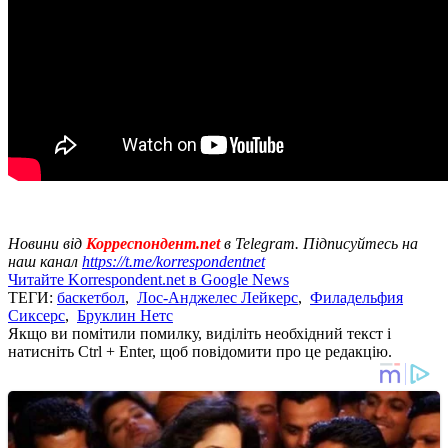
Новини від
Корреспондент.net
в Telegram. Підписуйтесь на
наш канал
https://t.me/korrespondentnet
Читайте Korrespondent.net в Google News
ТЕГИ:
баскетбол
,
Лос-Анджелес Лейкерс
,
Филадельфия
Сиксерс
,
Бруклин Нетс
Якщо ви помітили помилку, виділіть необхідний текст і
натисніть Ctrl + Enter, щоб повідомити про це редакцію.