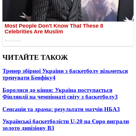
ЧИТАЙТЕ ТАКОЖ
Тренер збірної України з баскетболу візьметься
тренувати Бенфіку
4
Боролися до кінця: Україна поступається
Фінляндії на чемпіонаті світу з баскетболу
3
Сенсація та драма: результати матчів НБА
3
Українські баскетболісти U-20 на Євро виграли
золото дивізіону В
3