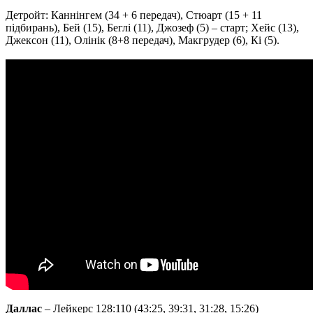
Детройт: Каннінгем (34 + 6 передач), Стюарт (15 + 11
підбирань), Бей (15), Беглі (11), Джозеф (5) – старт; Хейс (13),
Джексон (11), Олінік (8+8 передач), Макгрудер (6), Кі (5).
Даллас
– Лейкерс 128:110 (43:25, 39:31, 31:28, 15:26)