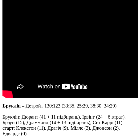
Бруклін
– Детройт 130:123 (33:35, 25:29, 38:30, 34:29)
Бруклін: Дюрант (41 + 11 підбирань), Ірвінг (24 + 6 втрат),
Браун (15), Драммонд (14 + 13 підбирань), Сет Каррі (11) –
старт; Клекстон (11), Драгіч (9), Міллс (3), Джонсон (2),
Едвардс (0).