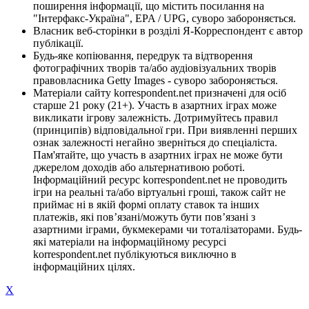
поширення інформації, що містить посилання на
"Інтерфакс-Україна", EPA / UPG, суворо забороняється.
Власник веб-сторінки в розділі Я-Корреспондент є автор
публікації.
Будь-яке копіювання, передрук та відтворення
фотографічних творів та/або аудіовізуальних творів
правовласника Getty Images - суворо забороняється.
Матеріали сайту korrespondent.net призначені для осіб
старше 21 року (21+). Участь в азартних іграх може
викликати ігрову залежність. Дотримуйтесь правил
(принципів) відповідальної гри. При виявленні перших
ознак залежності негайно зверніться до спеціаліста.
Пам'ятайте, що участь в азартних іграх не може бути
джерелом доходів або альтернативою роботі.
Інформаційний ресурс korrespondent.net не проводить
ігри на реальні та/або віртуальні гроші, також сайт не
приймає ні в якій формі оплату ставок та інших
платежів, які пов’язані/можуть бути пов’язані з
азартними іграми, букмекерами чи тоталізаторами. Будь-
які матеріали на інформаційному ресурсі
korrespondent.net публікуються виключно в
інформаційних цілях.
X