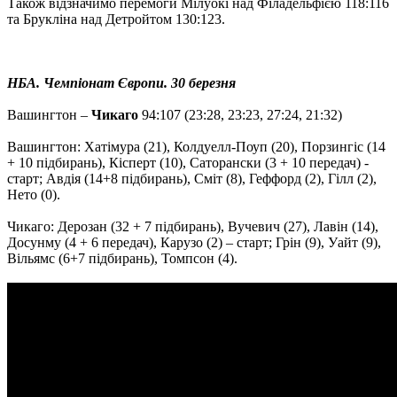
Також відзначимо перемоги Мілуокі над Філадельфією 118:116
та Брукліна над Детройтом 130:123.
НБА. Чемпіонат Європи. 30 березня
Вашингтон –
Чикаго
94:107 (23:28, 23:23, 27:24, 21:32)
Вашингтон: Хатімура (21), Колдуелл-Поуп (20), Порзингіс (14
+ 10 підбирань), Кісперт (10), Саторански (3 + 10 передач) -
старт; Авдія (14+8 підбирань), Сміт (8), Геффорд (2), Гілл (2),
Нето (0).
Чикаго: Дерозан (32 + 7 підбирань), Вучевич (27), Лавін (14),
Досунму (4 + 6 передач), Карузо (2) – старт; Грін (9), Уайт (9),
Вільямс (6+7 підбирань), Томпсон (4).