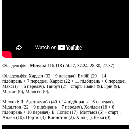
Філадельфія -
Мілуокі
116:118 (24:27, 37:24, 28:30, 27:37)
Філадельфія: Харден (32 + 9 передач), Ембій (29 + 14
підбирань + 7 передач), Харріс (22 + 11 підбирань + 6 передач),
Максі (7 + 6 передач), Тайбул (2) – старт; Ньянг (9), Грін (9),
Мілтон (6), Міллсеп (0).
Мілуокі: Я. Адетокумбо (40 + 14 підбирань + 6 передач),
Міддлтон (22 + 9 підбирань + 7 передач), Холідей (18 + 8
підбирань + 10 передач), Б. Лопес (17), Меттьюз (5) – старт ;
Аллен (10), Портіс (3), Коннотон (2), Хілл (1), Ібака (0).