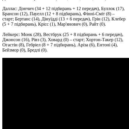
Даллас: Дончич (34 + 12 підбирань + 12 передач), Буллок (17),
Брансон (12), Пауелл (12 + 8 підбирань), Фінні-Сміт (8) –
старт; Бертанс (14), Дінуїдді (13 + 6 передач), Грін (12), Клебер
(5 + 7 підбирань), Крісс (1), Мар'янович (0), Райт (0).
Лейкерс: Монк (28), Вестбрук (25 + 8 підбирань + 6 передач),
Джонсон (16), Рівз (3), Ховард (0) – старт; Хортон-Такер (12),
Огастін (8), Гебріел (8 + 7 підбирань), Аріза (6), Ентоні (4),
Бейзмор (0), Бредлі (0).