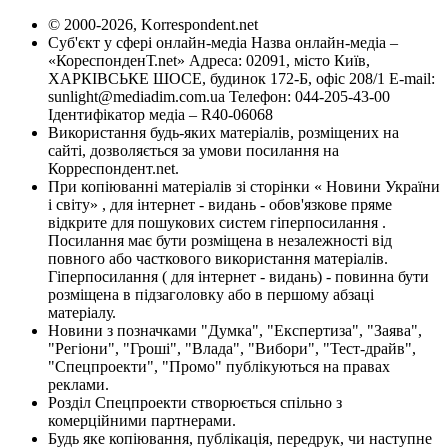
© 2000-2026, Korrespondent.net
Суб'єкт у сфері онлайн-медіа Назва онлайн-медіа –
«КореспонденТ.net» Адреса: 02091, місто Київ,
ХАРКІВСЬКЕ ШОСЕ, будинок 172-Б, офіс 208/1 E-mail:
sunlight@mediadim.com.ua
Телефон: 044-205-43-00
Ідентифікатор медіа – R40-06068
Використання будь-яких матеріалів, розміщених на
сайті, дозволяється за умови посилання на
Корреспондент.net.
При копіюванні матеріалів зі сторінки « Новини України
і світу» , для інтернет - видань - обов'язкове пряме
відкрите для пошукових систем гіперпосилання .
Посилання має бути розміщена в незалежності від
повного або часткового використання матеріалів.
Гіперпосилання ( для інтернет - видань) - повинна бути
розміщена в підзаголовку або в першому абзаці
матеріалу.
Новини з позначками "Думка", "Експертиза", "Заява",
"Регіони", "Гроші", "Влада", "Вибори", "Тест-драйв",
"Спецпроекти", "Промо" публікуються на правах
реклами.
Розділ Спецпроекти створюється спільно з
комерційними партнерами.
Будь яке копіювання, публікація, передрук, чи наступне