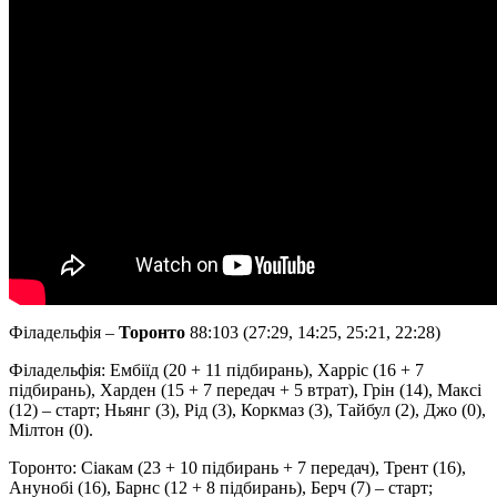
Філадельфія –
Торонто
88:103 (27:29, 14:25, 25:21, 22:28)
Філадельфія: Ембіїд (20 + 11 підбирань), Харріс (16 + 7
підбирань), Харден (15 + 7 передач + 5 втрат), Грін (14), Максі
(12) – старт; Ньянг (3), Рід (3), Коркмаз (3), Тайбул (2), Джо (0),
Мілтон (0).
Торонто: Сіакам (23 + 10 підбирань + 7 передач), Трент (16),
Анунобі (16), Барнс (12 + 8 підбирань), Берч (7) – старт;