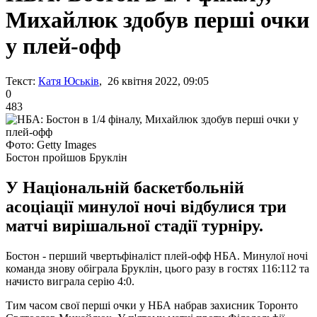
Михайлюк здобув перші очки
у плей-офф
Текст:
Катя Юськів
, 26 квітня 2022, 09:05
0
483
Фото: Getty Images
Бостон пройшов Бруклін
У Національній баскетбольній
асоціації минулої ночі відбулися три
матчі вирішальної стадії турніру.
Бостон - перший чвертьфіналіст плей-офф НБА. Минулої ночі
команда знову обіграла Бруклін, цього разу в гостях 116:112 та
начисто виграла серію 4:0.
Тим часом свої перші очки у НБА набрав захисник Торонто