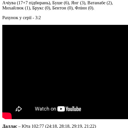
Ачіува (17+7 підбирань), Буше (6), Янг (3), Ватанабе (2),
Михайлюк (1), Брукс (0), Бентон (0), Флінн (0).
Рахунок у серії - 3:2
Даллас
– Юта 102:77 (24:18, 28:18, 29:19, 21:22)