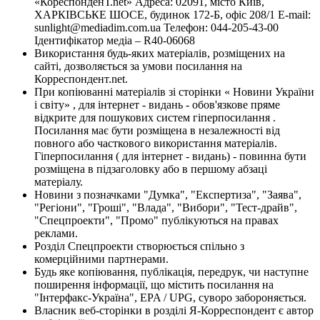
«КореспонденТ.net» Адреса: 02091, місто Київ,
ХАРКІВСЬКЕ ШОСЕ, будинок 172-Б, офіс 208/1 E-mail:
sunlight@mediadim.com.ua
Телефон: 044-205-43-00
Ідентифікатор медіа – R40-06068
Використання будь-яких матеріалів, розміщених на
сайті, дозволяється за умови посилання на
Корреспондент.net.
При копіюванні матеріалів зі сторінки « Новини України
і світу» , для інтернет - видань - обов'язкове пряме
відкрите для пошукових систем гіперпосилання .
Посилання має бути розміщена в незалежності від
повного або часткового використання матеріалів.
Гіперпосилання ( для інтернет - видань) - повинна бути
розміщена в підзаголовку або в першому абзаці
матеріалу.
Новини з позначками "Думка", "Експертиза", "Заява",
"Регіони", "Гроші", "Влада", "Вибори", "Тест-драйв",
"Спецпроекти", "Промо" публікуються на правах
реклами.
Розділ Спецпроекти створюється спільно з
комерційними партнерами.
Будь яке копіювання, публікація, передрук, чи наступне
поширення інформації, що містить посилання на
"Інтерфакс-Україна", EPA / UPG, суворо забороняється.
Власник веб-сторінки в розділі Я-Корреспондент є автор