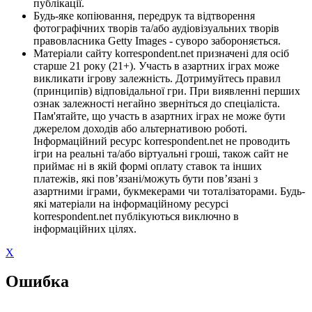
публікації.
Будь-яке копіювання, передрук та відтворення
фотографічних творів та/або аудіовізуальних творів
правовласника Getty Images - суворо забороняється.
Матеріали сайту korrespondent.net призначені для осіб
старше 21 року (21+). Участь в азартних іграх може
викликати ігрову залежність. Дотримуйтесь правил
(принципів) відповідальної гри. При виявленні перших
ознак залежності негайно зверніться до спеціаліста.
Пам'ятайте, що участь в азартних іграх не може бути
джерелом доходів або альтернативою роботі.
Інформаційний ресурс korrespondent.net не проводить
ігри на реальні та/або віртуальні гроші, також сайт не
приймає ні в якій формі оплату ставок та інших
платежів, які пов’язані/можуть бути пов’язані з
азартними іграми, букмекерами чи тоталізаторами. Будь-
які матеріали на інформаційному ресурсі
korrespondent.net публікуються виключно в
інформаційних цілях.
X
Ошибка