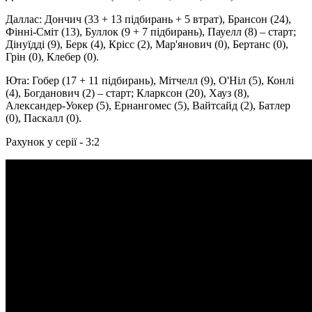
Даллас: Дончич (33 + 13 підбирань + 5 втрат), Брансон (24),
Фінні-Сміт (13), Буллок (9 + 7 підбирань), Пауелл (8) – старт;
Дінуїдді (9), Берк (4), Крісс (2), Мар'янович (0), Бертанс (0),
Грін (0), Клебер (0).
Юта: Гобер (17 + 11 підбирань), Мітчелл (9), О'Ніл (5), Конлі
(4), Богданович (2) – старт; Кларксон (20), Хауз (8),
Александер-Уокер (5), Ернангомес (5), Вайтсайд (2), Батлер
(0), Паскалл (0).
Рахунок у серії - 3:2