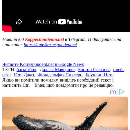
Новини від
Корреспондент.net
в Telegram. Підписуйтесь на
наш канал
https://t.me/korrespondentnet
Читайте Korrespondent.net в Google News
ТЕГИ:
баскетбол
,
Даллас Маверикс
,
Бостон Селтикс
,
плей-
офф
,
Юта Джаз
,
Филадельфия Сиксерс
,
Бруклин Нетс
Якщо ви помітили помилку, виділіть необхідний текст і
натисніть Ctrl + Enter, щоб повідомити про це редакцію.