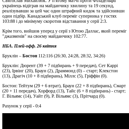
Святослав Михайлюк. У п'ятому матчі проти Філадельфії
українець відіграв на майданчику хвилину та 19 секунд,
реалізувавши за цей час один штрафний кидок та здійснивши
один підбір. Канадський клуб переміг суперника у гостях
103:88 і до мінімуму скоротив відставання у серії 2:3.
Крім того, вийшов уперед у серії з Ютою Даллас, який переміг
"джазменів" на своєму майданчику 102:77.
НБА. Плей-офф. 26 квітня
Бруклін –
Бостон
112:116 (26:30, 24:28, 28:32, 34:26)
Бруклін: Дюрент (39 + 7 підбирань + 9 передач), Сет Каррі
(23), Ірвінг (20), Браун (2), Драммонд (0) – старт; Клекстон
(13), Драгіч (10 + 8 підбирань), Міллс (5), Гріффін (0).
Бостон: Тейтум (29 + 6 втрат), Браун (22 + 8 підбирань), Смарт
(20 + 11 передач), Хорфорд (13), Тайс (6 + 8 підбирань) - старт;
Г. Вільямс (14), Уайт (9), Р. Вільямс (3), Прітчард (0).
Рахунок у серії - 0:4