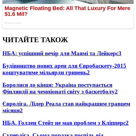
ЧИТАЙТЕ ТАКОЖ
НБА: успішний вечір для Маямі та Лейкерс
3
Будівництво нових арен для Євробаскету-2015
коштуватиме мільярди гривень
2
Боролися до кінця: Україна поступається
Фінляндії на чемпіонаті світу з баскетболу
2
Євроліга. Лідер Реала став найкращим гравцем
місяця
2
НБА. Голден Стейт не мав проблем з Кліпперс
2
Суперліга. Сьома поразка поспіль від