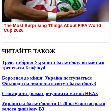
ЧИТАЙТЕ ТАКОЖ
Тренер збірної України з баскетболу візьметься
тренувати Бенфіку
4
Боролися до кінця: Україна поступається
Фінляндії на чемпіонаті світу з баскетболу
3
Сенсація та драма: результати матчів НБА
3
Українські баскетболісти U-20 на Євро виграли
золото дивізіону В
3