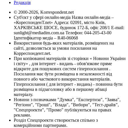
Редакція
© 2000-2026, Korrespondent.net
Суб'єкт у сфері онлайн-медіа Назва онлайн-медіа –
«КореспонденТ.net» Адреса: 02091, місто Київ,
ХАРКІВСЬКЕ ШОСЕ, будинок 172-Б, офіс 208/1 E-mail:
sunlight@mediadim.com.ua
Телефон: 044-205-43-00
Ідентифікатор медіа – R40-06068
Використання будь-яких матеріалів, розміщених на
сайті, дозволяється за умови посилання на
Корреспондент.net.
При копіюванні матеріалів зі сторінки « Новини України
і світу» , для інтернет - видань - обов'язкове пряме
відкрите для пошукових систем гіперпосилання .
Посилання має бути розміщена в незалежності від
повного або часткового використання матеріалів.
Гіперпосилання ( для інтернет - видань) - повинна бути
розміщена в підзаголовку або в першому абзаці
матеріалу.
Новини з позначками "Думка", "Експертиза", "Заява",
"Регіони", "Гроші", "Влада", "Вибори", "Тест-драйв",
"Спецпроекти", "Промо" публікуються на правах
реклами.
Розділ Спецпроекти створюється спільно з
комерційними партнерами.