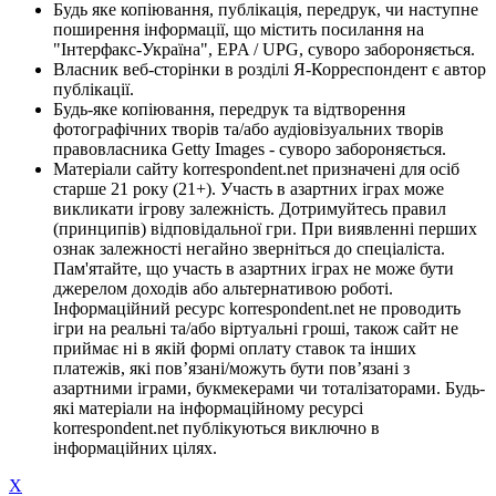
Будь яке копіювання, публікація, передрук, чи наступне
поширення інформації, що містить посилання на
"Інтерфакс-Україна", EPA / UPG, суворо забороняється.
Власник веб-сторінки в розділі Я-Корреспондент є автор
публікації.
Будь-яке копіювання, передрук та відтворення
фотографічних творів та/або аудіовізуальних творів
правовласника Getty Images - суворо забороняється.
Матеріали сайту korrespondent.net призначені для осіб
старше 21 року (21+). Участь в азартних іграх може
викликати ігрову залежність. Дотримуйтесь правил
(принципів) відповідальної гри. При виявленні перших
ознак залежності негайно зверніться до спеціаліста.
Пам'ятайте, що участь в азартних іграх не може бути
джерелом доходів або альтернативою роботі.
Інформаційний ресурс korrespondent.net не проводить
ігри на реальні та/або віртуальні гроші, також сайт не
приймає ні в якій формі оплату ставок та інших
платежів, які пов’язані/можуть бути пов’язані з
азартними іграми, букмекерами чи тоталізаторами. Будь-
які матеріали на інформаційному ресурсі
korrespondent.net публікуються виключно в
інформаційних цілях.
X