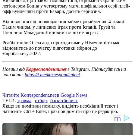
Виявилося, що травма гомілкостопа, отримана українським
легіонером Бонна у четвертому матчі півфінальної серії плей-
офф Бундесліги проти Баварії, досить серйозна.
Відновлення від пошкодження займе щонайменше 4 тижні.
Таким чином, у липневих іграх проти Іспанії, Грузії та
Північної Македонії Липовий точно не зіграє.
Реабілітацію Олександр проходитиме у Німеччині та має
відновитись до початку підготовки збірної до
Євробаскету-2022.
Новини від
Корреспондент.net
в Telegram. Підписуйтесь на
наш канал
https://t.me/korrespondentnet
Читайте Korrespondent.net в Google News
ТЕГИ:
травма
,
отбор
,
баскетболист
Якщо ви помітили помилку, виділіть необхідний текст і
натисніть Ctrl + Enter, щоб повідомити про це редакцію.