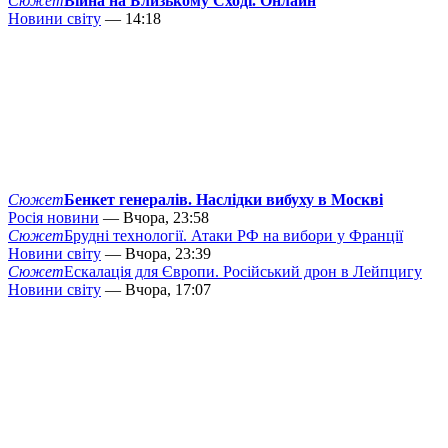
Сюжет
Війна на Близькому Сході. Онлайн
Новини світу
— 14:18
Сюжет
Бенкет генералів. Наслідки вибуху в Москві
Росія новини
— Вчора, 23:58
Сюжет
Брудні технології. Атаки РФ на вибори у Франції
Новини світу
— Вчора, 23:39
Сюжет
Ескалація для Європи. Російський дрон в Лейпцигу
Новини світу
— Вчора, 17:07