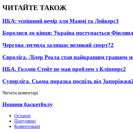
ЧИТАЙТЕ ТАКОЖ
НБА: успішний вечір для Маямі та Лейкерс
3
Боролися до кінця: Україна поступається Фінлянді
Чергова легенда залишає великий спорт?
2
Євроліга. Лідер Реала став найкращим гравцем м
НБА. Голден Стейт не мав проблем з Кліпперс
2
Суперліга. Сьома поразка поспіль від Запоріжжя
Читати коментарі
Новини баскетболу
Останні
Популярні
Коментовані