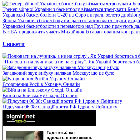
Тренер збірної України з баскетболу візьметься тренувати Бенф
Українські баскетболісти U-20 на Євро виграли золото дивізіон
Збірна України з баскетболу виграла останній матч групи у від
Українські баскетболісти з перемогою над Грузією прямують дал
В НБА продовжить участь Михайлюк із гарантованим контрак
Сюжети
"Полювати на лучника, а не на стрілу". Як Україні боротись з 
Загадковий звук вибуху налякав Москву: що це було
Вторгнення Росії в Україну. Онлайн
Війна на Близькому Сході. Онлайн
Підсумки 06.08: Санкції проти РФ і дрон у Лейпцигу