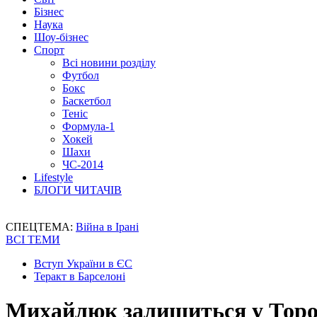
Бізнес
Наука
Шоу-бізнес
Спорт
Всі новини розділу
Футбол
Бокс
Баскетбол
Теніс
Формула-1
Хокей
Шахи
ЧС-2014
Lifestyle
БЛОГИ ЧИТАЧІВ
СПЕЦТЕМА:
Війна в Ірані
ВСІ ТЕМИ
Вступ України в ЄС
Теракт в Барселоні
Михайлюк залишиться у Торон