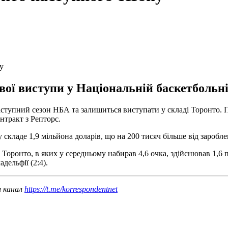
у
ої виступи у Національній баскетбольній 
ступний сезон НБА та залишиться виступати у складі Торонто. 
нтракт з Репторс.
кладе 1,9 мільйона доларів, що на 200 тисяч більше від зароблен
оронто, в яких у середньому набирав 4,6 очка, здійснював 1,6 пі
дельфії (2:4).
ш канал
https://t.me/korrespondentnet