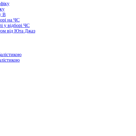
іку
у В
борі на ЧС
і у відборі ЧС
том від Юта Джаз
балістикою