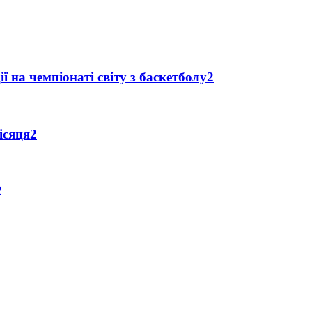
ї на чемпіонаті світу з баскетболу
2
ісяця
2
2