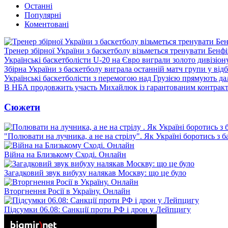
Останні
Популярні
Коментовані
Тренер збірної України з баскетболу візьметься тренувати Бенф
Українські баскетболісти U-20 на Євро виграли золото дивізіон
Збірна України з баскетболу виграла останній матч групи у від
Українські баскетболісти з перемогою над Грузією прямують дал
В НБА продовжить участь Михайлюк із гарантованим контрак
Сюжети
"Полювати на лучника, а не на стрілу". Як Україні боротись з 
Війна на Близькому Сході. Онлайн
Загадковий звук вибуху налякав Москву: що це було
Вторгнення Росії в Україну. Онлайн
Підсумки 06.08: Санкції проти РФ і дрон у Лейпцигу