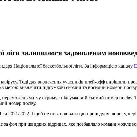
ї ліги залишилося задоволеним нововведе
ендаря Національної баскетбольної ліги. За інформацією каналу
E
навірусу. Тоді для визначення учасників плей-офф вирішили пров
ф з метою визначити підсумкові сьомий та восьмий номери посіву. 
переможець матчу отримує підсумковий сьомий номер посіву. Той,
мий номер посіву.
 та 2021/2022. І щоб не повторювати цю процедуру щороку, кері
ає за фол при швидких відривах, яке позбавляло команд можливо