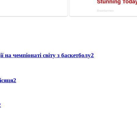
ї на чемпіонаті світу з баскетболу
2
ісяця
2
2