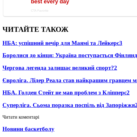
ЧИТАЙТЕ ТАКОЖ
НБА: успішний вечір для Маямі та Лейкерс
3
Боролися до кінця: Україна поступається Фінлянді
Чергова легенда залишає великий спорт?
2
Євроліга. Лідер Реала став найкращим гравцем м
НБА. Голден Стейт не мав проблем з Кліпперс
2
Суперліга. Сьома поразка поспіль від Запоріжжя
Читати коментарі
Новини баскетболу