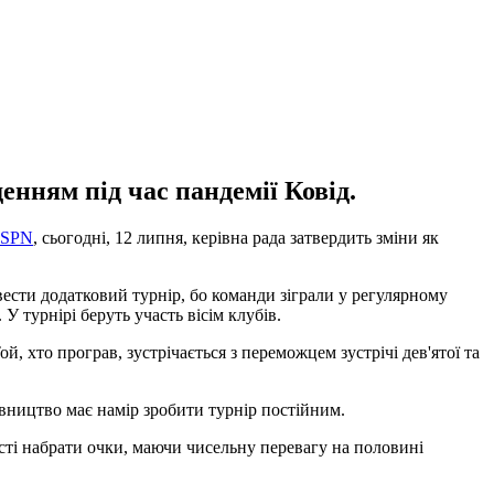
нням під час пандемії Ковід.
SPN
, сьогодні, 12 липня, керівна рада затвердить зміни як
ести додатковий турнір, бо команди зіграли у регулярному
У турнірі беруть участь вісім клубів.
 хто програв, зустрічається з переможцем зустрічі дев'ятої та
вництво має намір зробити турнір постійним.
сті набрати очки, маючи чисельну перевагу на половині