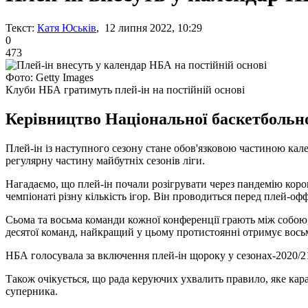
Текст:
Катя Юськів
, 12 липня 2022, 10:29
0
473
Фото: Getty Images
Клуби НБА гратимуть плей-ін на постійній основі
Керівництво Національної баскетбольно
Плей-ін із наступного сезону стане обов'язковою частиною кал
регулярну частину майбутніх сезонів ліги.
Нагадаємо, що плей-ін почали розігрувати через пандемію коро
чемпіонаті різну кількість ігор. Він проводиться перед плей-оф
Сьома та восьма команди кожної конференції грають між собою, 
десятої команд, найкращий у цьому протистоянні отримує вось
НБА голосувала за включення плей-ін щороку у сезонах-2020/21
Також очікується, що рада керуючих ухвалить правило, яке кар
суперника.