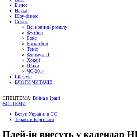
Бізнес
Наука
Шоу-бізнес
Спорт
Всі новини розділу
Футбол
Бокс
Баскетбол
Теніс
Формула-1
Хокей
Шахи
ЧС-2014
Lifestyle
БЛОГИ ЧИТАЧІВ
СПЕЦТЕМА:
Війна в Ірані
ВСІ ТЕМИ
Вступ України в ЄС
Теракт в Барселоні
Плей-ін внесуть у календар Н