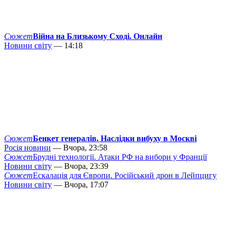
Сюжет
Війна на Близькому Сході. Онлайн
Новини світу
— 14:18
Сюжет
Бенкет генералів. Наслідки вибуху в Москві
Росія новини
— Вчора, 23:58
Сюжет
Брудні технології. Атаки РФ на вибори у Франції
Новини світу
— Вчора, 23:39
Сюжет
Ескалація для Європи. Російський дрон в Лейпцигу
Новини світу
— Вчора, 17:07