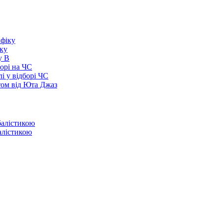
іку
у В
борі на ЧС
і у відборі ЧС
том від Юта Джаз
балістикою