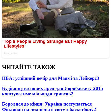
ЧИТАЙТЕ ТАКОЖ
НБА: успішний вечір для Маямі та Лейкерс
3
Будівництво нових арен для Євробаскету-2015
коштуватиме мільярди гривень
2
Боролися до кінця: Україна поступається
Фінляндії на чемпіонаті світу з баскетболу
2