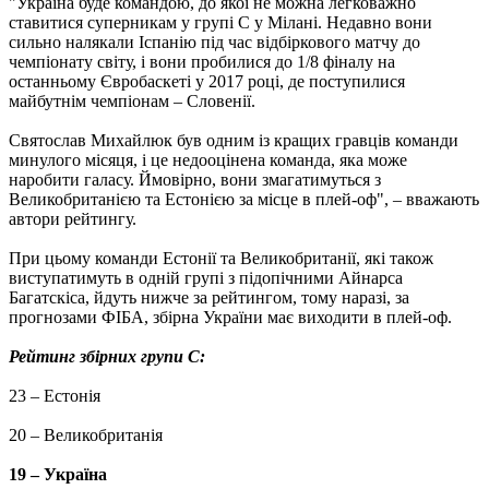
"Україна буде командою, до якої не можна легковажно
ставитися суперникам у групі С у Мілані. Недавно вони
сильно налякали Іспанію під час відбіркового матчу до
чемпіонату світу, і вони пробилися до 1/8 фіналу на
останньому Євробаскеті у 2017 році, де поступилися
майбутнім чемпіонам – Словенії.
Святослав Михайлюк був одним із кращих гравців команди
минулого місяця, і це недооцінена команда, яка може
наробити галасу. Ймовірно, вони змагатимуться з
Великобританією та Естонією за місце в плей-оф", – вважають
автори рейтингу.
При цьому команди Естонії та Великобританії, які також
виступатимуть в одній групі з підопічними Айнарса
Багатскіса, йдуть нижче за рейтингом, тому наразі, за
прогнозами ФІБА, збірна України має виходити в плей-оф.
Рейтинг збірних групи С:
23 – Естонія
20 – Великобританія
19 – Україна