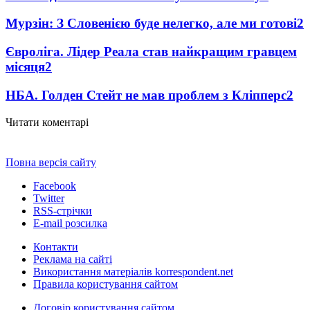
Мурзін: З Словенією буде нелегко, але ми готові
2
Євроліга. Лідер Реала став найкращим гравцем
місяця
2
НБА. Голден Стейт не мав проблем з Кліпперс
2
Читати коментарі
Повна версія сайту
Facebook
Twitter
RSS-стрічки
E-mail розсилка
Контакти
Реклама на сайті
Використання матеріалів korrespondent.net
Правила користування сайтом
Договір користування сайтом