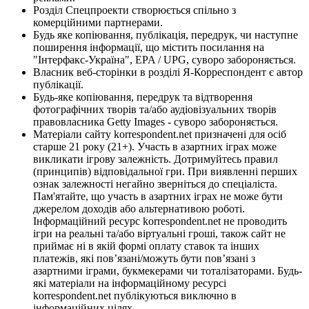
Розділ Спецпроекти створюється спільно з
комерційними партнерами.
Будь яке копіювання, публікація, передрук, чи наступне
поширення інформації, що містить посилання на
"Інтерфакс-Україна", EPA / UPG, суворо забороняється.
Власник веб-сторінки в розділі Я-Корреспондент є автор
публікації.
Будь-яке копіювання, передрук та відтворення
фотографічних творів та/або аудіовізуальних творів
правовласника Getty Images - суворо забороняється.
Матеріали сайту korrespondent.net призначені для осіб
старше 21 року (21+). Участь в азартних іграх може
викликати ігрову залежність. Дотримуйтесь правил
(принципів) відповідальної гри. При виявленні перших
ознак залежності негайно зверніться до спеціаліста.
Пам'ятайте, що участь в азартних іграх не може бути
джерелом доходів або альтернативою роботі.
Інформаційний ресурс korrespondent.net не проводить
ігри на реальні та/або віртуальні гроші, також сайт не
приймає ні в якій формі оплату ставок та інших
платежів, які пов’язані/можуть бути пов’язані з
азартними іграми, букмекерами чи тоталізаторами. Будь-
які матеріали на інформаційному ресурсі
korrespondent.net публікуються виключно в
інформаційних цілях.