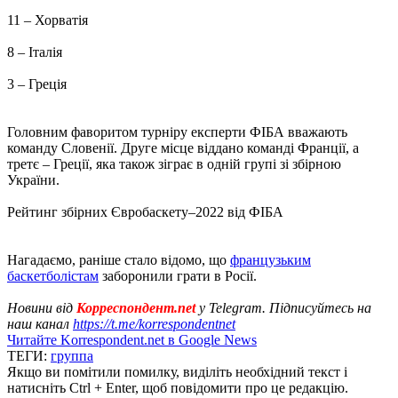
11 – Хорватія
8 – Італія
3 – Греція
Головним фаворитом турніру експерти ФІБА вважають
команду Словенії. Друге місце віддано команді Франції, а
третє – Греції, яка також зіграє в одній групі зі збірною
України.
Рейтинг збірних Євробаскету–2022 від ФІБА
Нагадаємо, раніше стало відомо, що
французьким
баскетболістам
заборонили грати в Росії.
Новини від
Корреспондент.net
у Telegram. Підписуйтесь на
наш канал
https://t.me/korrespondentnet
Читайте Korrespondent.net в Google News
ТЕГИ:
группа
Якщо ви помітили помилку, виділіть необхідний текст і
натисніть Ctrl + Enter, щоб повідомити про це редакцію.