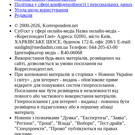
Політика у сфері конфіденційності і персональних даних
Угода щодо користування
Редакція
© 2000-2026, Korrespondent.net
Суб'єкт у сфері онлайн-медіа Назва онлайн-медіа –
«КореспонденТ.net» Адреса: 02091, місто Київ,
ХАРКІВСЬКЕ ШОСЕ, будинок 172-Б, офіс 208/1 E-mail:
sunlight@mediadim.com.ua
Телефон: 044-205-43-00
Ідентифікатор медіа – R40-06068
Використання будь-яких матеріалів, розміщених на
сайті, дозволяється за умови посилання на
Корреспондент.net.
При копіюванні матеріалів зі сторінки « Новини України
і світу» , для інтернет - видань - обов'язкове пряме
відкрите для пошукових систем гіперпосилання .
Посилання має бути розміщена в незалежності від
повного або часткового використання матеріалів.
Гіперпосилання ( для інтернет - видань) - повинна бути
розміщена в підзаголовку або в першому абзаці
матеріалу.
Новини з позначками "Думка", "Експертиза", "Заява",
"Регіони", "Гроші", "Влада", "Вибори", "Тест-драйв",
"Спецпроекти", "Промо" публікуються на правах
реклами.