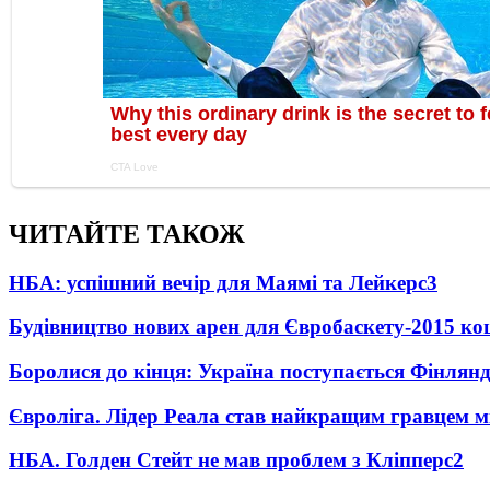
ЧИТАЙТЕ ТАКОЖ
НБА: успішний вечір для Маямі та Лейкерс
3
Будівництво нових арен для Євробаскету-2015 к
Боролися до кінця: Україна поступається Фінлянді
Євроліга. Лідер Реала став найкращим гравцем м
НБА. Голден Стейт не мав проблем з Кліпперс
2