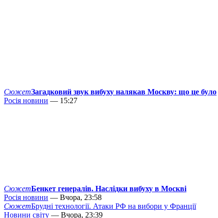
Сюжет
Загадковий звук вибуху налякав Москву: що це було
Росія новини
— 15:27
Сюжет
Бенкет генералів. Наслідки вибуху в Москві
Росія новини
— Вчора, 23:58
Сюжет
Брудні технології. Атаки РФ на вибори у Франції
Новини світу
— Вчора, 23:39