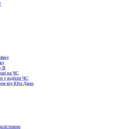
2
іку
у В
борі на ЧС
і у відборі ЧС
том від Юта Джаз