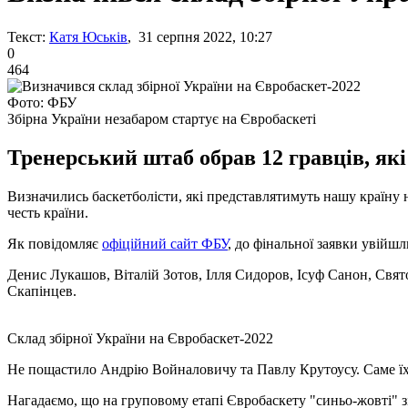
Текст:
Катя Юськів
, 31 серпня 2022, 10:27
0
464
Фото: ФБУ
Збірна України незабаром стартує на Євробаскеті
Тренерський штаб обрав 12 гравців, які
Визначились баскетболісти, які представлятимуть нашу країну н
честь країни.
Як повідомляє
офіційний сайт ФБУ
, до фінальної заявки увійшл
Денис Лукашов, Віталій Зотов, Ілля Сидоров, Ісуф Санон, Свя
Скапінцев.
Склад збірної України на Євробаскет-2022
Не пощастило Андрію Войналовичу та Павлу Крутоусу. Саме їх 
Нагадаємо, що на груповому етапі Євробаскету "синьо-жовті" зі