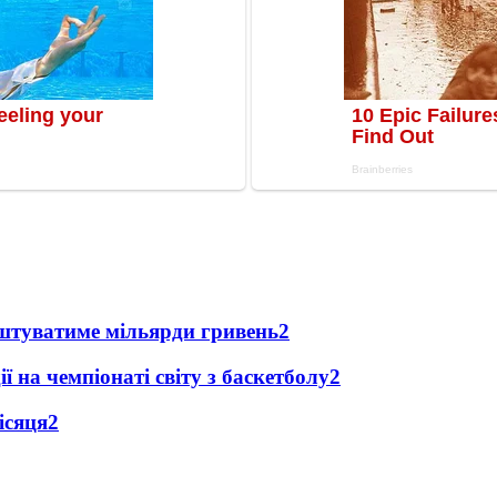
оштуватиме мільярди гривень
2
ї на чемпіонаті світу з баскетболу
2
ісяця
2