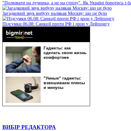
"Полювати на лучника, а не на стрілу". Як Україні боротись з 
Загадковий звук вибуху налякав Москву: що це було
Підсумки 06.08: Санкції проти РФ і дрон у Лейпцигу
ВИБІР РЕДАКТОРА