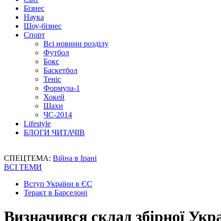
Бізнес
Наука
Шоу-бізнес
Спорт
Всі новини розділу
Футбол
Бокс
Баскетбол
Теніс
Формула-1
Хокей
Шахи
ЧС-2014
Lifestyle
БЛОГИ ЧИТАЧІВ
СПЕЦТЕМА:
Війна в Ірані
ВСІ ТЕМИ
Вступ України в ЄС
Теракт в Барселоні
Визначився склад збірної Укр