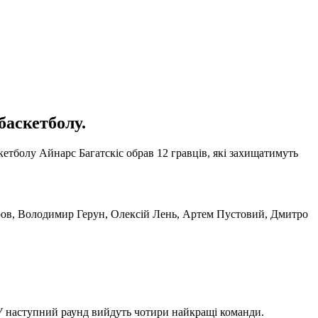
баскетболу.
кетболу Айнарс Багатскіс обрав 12 гравців, які захищатимуть
бров, Володимир Герун, Олексій Лень, Артем Пустовий, Дмитро
ї. У наступний раунд вийдуть чотири найкращі команди.