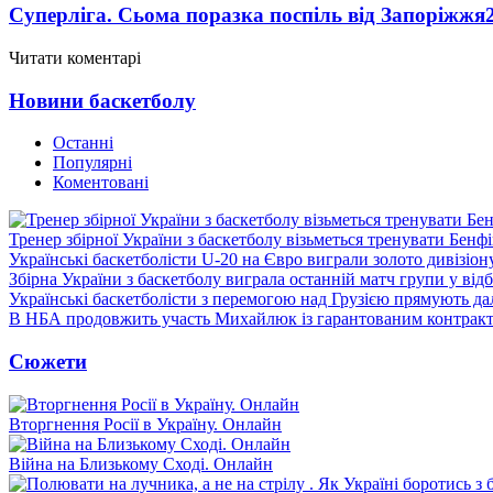
Суперліга. Сьома поразка поспіль від Запоріжжя
Читати коментарі
Новини баскетболу
Останні
Популярні
Коментовані
Тренер збірної України з баскетболу візьметься тренувати Бенф
Українські баскетболісти U-20 на Євро виграли золото дивізіон
Збірна України з баскетболу виграла останній матч групи у від
Українські баскетболісти з перемогою над Грузією прямують дал
В НБА продовжить участь Михайлюк із гарантованим контрак
Сюжети
Вторгнення Росії в Україну. Онлайн
Війна на Близькому Сході. Онлайн