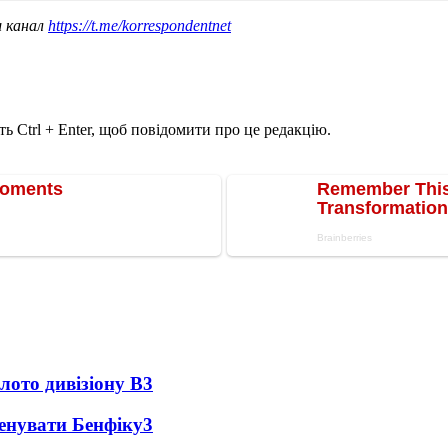
ш канал
https://t.me/korrespondentnet
ь Ctrl + Enter, щоб повідомити про це редакцію.
лото дивізіону В
3
ренувати Бенфіку
3