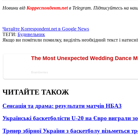
Новини від
Корреспондент.net
в Telegram. Підписуйтесь на на
Читайте Korrespondent.net в Google News
ТЕГИ:
Будивельник
Якщо ви помітили помилку, виділіть необхідний текст і натисніт
ЧИТАЙТЕ ТАКОЖ
Сенсація та драма: результати матчів НБА
3
Українські баскетболісти U-20 на Євро виграли зо
Тренер збірної України з баскетболу візьметься т