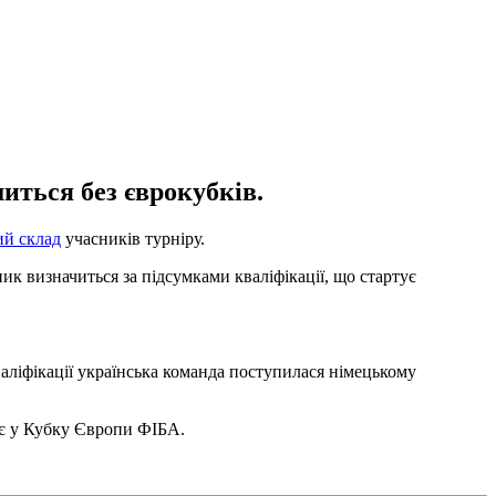
иться без єврокубків.
ий склад
учасників турніру.
ик визначиться за підсумками кваліфікації, що стартує
валіфікації українська команда поступилася німецькому
рає у Кубку Європи ФІБА.