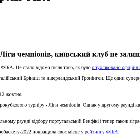
Ліги чемпіонів, київський клуб не залиш
ФІБА. Це стало відомо після того, як було
опубліковано офіційн
італійський Бріндізі та нідерландський Гронінген. Ще один суперн
12 жовтня.
врокубкового турніру - Ліги чемпіонів. Однак у другому раунді к
льному раунді відбору португальській Бенфікі і тепер також зіг
робаскету-2022 покращила своє місце у
рейтингу ФІБА
.