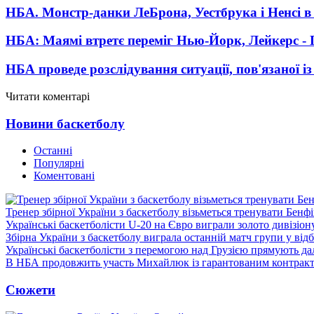
НБА. Монстр-данки ЛеБрона, Уестбрука і Ненсі в 
НБА: Маямі втретє переміг Нью-Йорк, Лейкерс - 
НБА проведе розслідування ситуації, пов'язаної із
Читати коментарі
Новини баскетболу
Останні
Популярні
Коментовані
Тренер збірної України з баскетболу візьметься тренувати Бенф
Українські баскетболісти U-20 на Євро виграли золото дивізіон
Збірна України з баскетболу виграла останній матч групи у від
Українські баскетболісти з перемогою над Грузією прямують дал
В НБА продовжить участь Михайлюк із гарантованим контрак
Сюжети