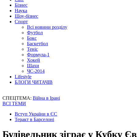
Бізнес
Наука
Шоу-бізнес
Спорт
Всі новини розділу
Футбол
Бокс
Баскетбол
Теніс
Формула-1
Хокей
Шахи
ЧС-2014
Lifestyle
БЛОГИ ЧИТАЧІВ
СПЕЦТЕМА:
Війна в Ірані
ВСІ ТЕМИ
Вступ України в ЄС
Теракт в Барселоні
Будівельник зіграє у Кубку 