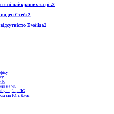
сотні найкращих за рік
2
Голден Стейт
2
 відсутністю Ембііда
2
іку
у В
борі на ЧС
і у відборі ЧС
том від Юта Джаз