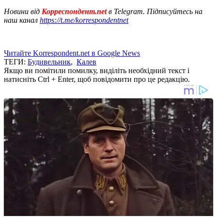
Новини від
Корреспондент.net
в Telegram. Підписуйтесь на
наш канал
https://t.me/korrespondentnet
Читайте Korrespondent.net в Google News
ТЕГИ:
Будивельник
,
Калев
Якщо ви помітили помилку, виділіть необхідний текст і
натисніть Ctrl + Enter, щоб повідомити про це редакцію.