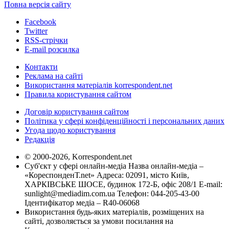
Повна версія сайту
Facebook
Twitter
RSS-стрічки
E-mail розсилка
Контакти
Реклама на сайті
Використання матеріалів korrespondent.net
Правила користування сайтом
Договір користування сайтом
Політика у сфері конфіденційності і персональних даних
Угода щодо користування
Редакція
© 2000-2026, Korrespondent.net
Суб'єкт у сфері онлайн-медіа Назва онлайн-медіа –
«КореспонденТ.net» Адреса: 02091, місто Київ,
ХАРКІВСЬКЕ ШОСЕ, будинок 172-Б, офіс 208/1 E-mail:
sunlight@mediadim.com.ua
Телефон: 044-205-43-00
Ідентифікатор медіа – R40-06068
Використання будь-яких матеріалів, розміщених на
сайті, дозволяється за умови посилання на