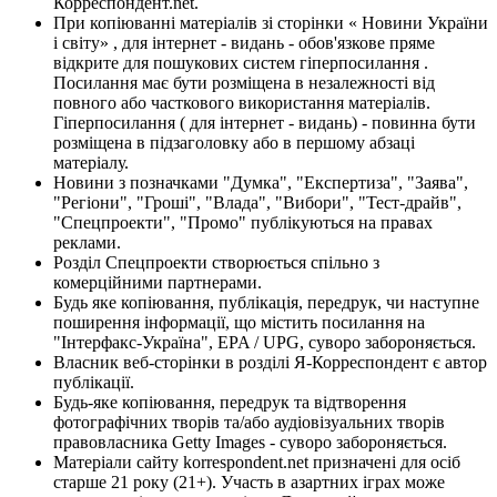
Корреспондент.net.
При копіюванні матеріалів зі сторінки « Новини України
і світу» , для інтернет - видань - обов'язкове пряме
відкрите для пошукових систем гіперпосилання .
Посилання має бути розміщена в незалежності від
повного або часткового використання матеріалів.
Гіперпосилання ( для інтернет - видань) - повинна бути
розміщена в підзаголовку або в першому абзаці
матеріалу.
Новини з позначками "Думка", "Експертиза", "Заява",
"Регіони", "Гроші", "Влада", "Вибори", "Тест-драйв",
"Спецпроекти", "Промо" публікуються на правах
реклами.
Розділ Спецпроекти створюється спільно з
комерційними партнерами.
Будь яке копіювання, публікація, передрук, чи наступне
поширення інформації, що містить посилання на
"Інтерфакс-Україна", EPA / UPG, суворо забороняється.
Власник веб-сторінки в розділі Я-Корреспондент є автор
публікації.
Будь-яке копіювання, передрук та відтворення
фотографічних творів та/або аудіовізуальних творів
правовласника Getty Images - суворо забороняється.
Матеріали сайту korrespondent.net призначені для осіб
старше 21 року (21+). Участь в азартних іграх може