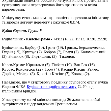
Український колектив особливо не зумів нічого протиставити
супернику, який перевершував його практично за всіма
параметрами.
У підсумку естонська команда повністю перехопила ініціативу
та здобула логічну перемогу з рахунком 83:74.
Кубок Європи. Група F.
Будівельник -
Калев/Крамо
- 74:83 (18:22, 15:13, 16:20, 25:28)
Будівельник: Барбер (10), Грант (19), Грицак, Берханемескел,
Гудвін (15), Крутоус (7), Бобров (7), Браун (2), Коломойський
(3), Близнюк (8), Тиртишник (3) , Тихонов.
Калев/Крамо: Юркатамм (5), Гілберт (19), Ван Бек (16),
Курбас, Кононтсюк (22), Тоом (4), Каспар Кітсінг, Раймо,
Дорбек, Мейєрс (8), Крістіан Кітсінг (7), Ковляр (2).
Нагадаємо, що у стартовому поєдинку групового етапу Кубка
Європи ФІБА
Будівельник здобув перемогу
74:70 над
італійським Бріндізі.
У наступному матчі київська команда 26 жовтня на виїзді
зустрінеться із нідерландським Гронінгеном.