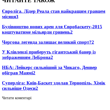
ЧИТАЙТЕ ТАКОЖ
Євроліга. Лідер Реала став найкращим гравцем
місяця
3
Будівництво нових арен для Євробаскету-2015
коштуватиме мільярди гривень
2
Чергова легенда залишає великий спорт?
2
У Клівленді приберуть гігантський банер із
зображенням ЛеБрона
2
НБА: Лейкерс сильніший за Чикаго, Денвер
обіграв Маямі
2
Суперліга: Київ-Баскет здолав Тернопіль, Хімік
сильніше Одеси
2
Читати коментарі