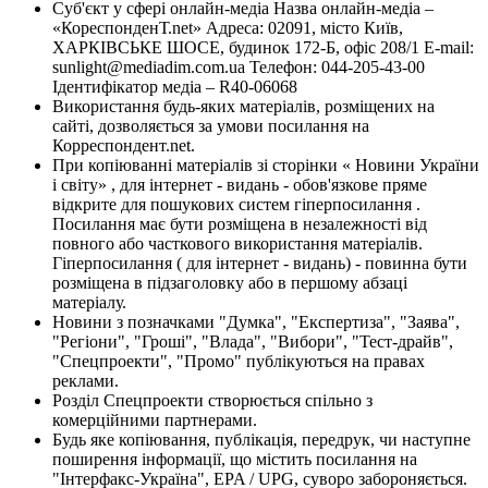
Суб'єкт у сфері онлайн-медіа Назва онлайн-медіа –
«КореспонденТ.net» Адреса: 02091, місто Київ,
ХАРКІВСЬКЕ ШОСЕ, будинок 172-Б, офіс 208/1 E-mail:
sunlight@mediadim.com.ua
Телефон: 044-205-43-00
Ідентифікатор медіа – R40-06068
Використання будь-яких матеріалів, розміщених на
сайті, дозволяється за умови посилання на
Корреспондент.net.
При копіюванні матеріалів зі сторінки « Новини України
і світу» , для інтернет - видань - обов'язкове пряме
відкрите для пошукових систем гіперпосилання .
Посилання має бути розміщена в незалежності від
повного або часткового використання матеріалів.
Гіперпосилання ( для інтернет - видань) - повинна бути
розміщена в підзаголовку або в першому абзаці
матеріалу.
Новини з позначками "Думка", "Експертиза", "Заява",
"Регіони", "Гроші", "Влада", "Вибори", "Тест-драйв",
"Спецпроекти", "Промо" публікуються на правах
реклами.
Розділ Спецпроекти створюється спільно з
комерційними партнерами.
Будь яке копіювання, публікація, передрук, чи наступне
поширення інформації, що містить посилання на
"Інтерфакс-Україна", EPA / UPG, суворо забороняється.