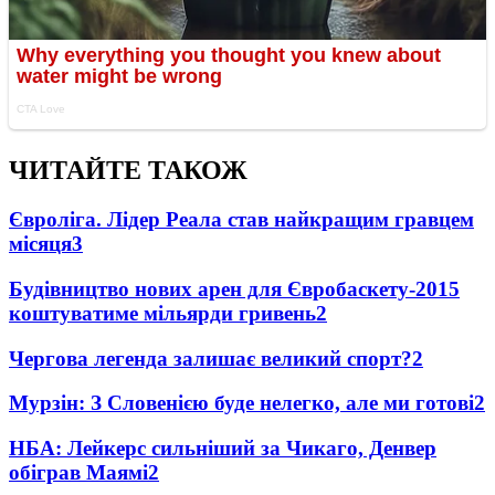
ЧИТАЙТЕ ТАКОЖ
Євроліга. Лідер Реала став найкращим гравцем
місяця
3
Будівництво нових арен для Євробаскету-2015
коштуватиме мільярди гривень
2
Чергова легенда залишає великий спорт?
2
Мурзін: З Словенією буде нелегко, але ми готові
2
НБА: Лейкерс сильніший за Чикаго, Денвер
обіграв Маямі
2