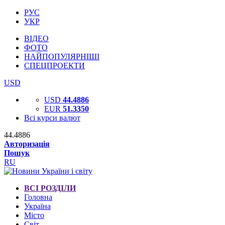
РУС
УКР
ВІДЕО
ФОТО
НАЙПОПУЛЯРНІШІ
СПЕЦПРОЕКТИ
USD
USD
44.4886
EUR
51.3350
Всі курси валют
44.4886
Авторизація
Пошук
RU
ВСІ РОЗДІЛИ
Головна
Україна
Місто
Світ