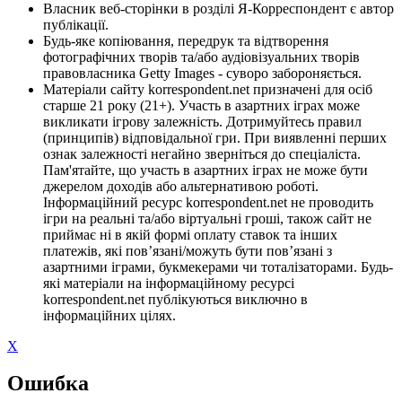
Власник веб-сторінки в розділі Я-Корреспондент є автор
публікації.
Будь-яке копіювання, передрук та відтворення
фотографічних творів та/або аудіовізуальних творів
правовласника Getty Images - суворо забороняється.
Матеріали сайту korrespondent.net призначені для осіб
старше 21 року (21+). Участь в азартних іграх може
викликати ігрову залежність. Дотримуйтесь правил
(принципів) відповідальної гри. При виявленні перших
ознак залежності негайно зверніться до спеціаліста.
Пам'ятайте, що участь в азартних іграх не може бути
джерелом доходів або альтернативою роботі.
Інформаційний ресурс korrespondent.net не проводить
ігри на реальні та/або віртуальні гроші, також сайт не
приймає ні в якій формі оплату ставок та інших
платежів, які пов’язані/можуть бути пов’язані з
азартними іграми, букмекерами чи тоталізаторами. Будь-
які матеріали на інформаційному ресурсі
korrespondent.net публікуються виключно в
інформаційних цілях.
X
Ошибка