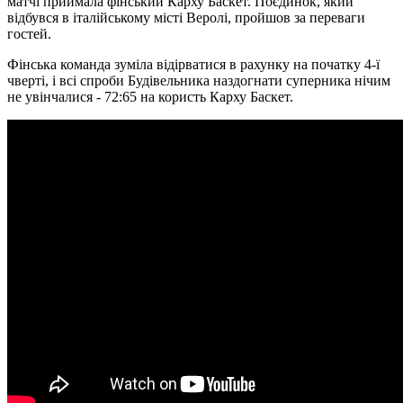
матчі приймала фінський Карху Баскет. Поєдинок, який
відбувся в італійському місті Веролі, пройшов за переваги
гостей.
Фінська команда зуміла відірватися в рахунку на початку 4-ї
чверті, і всі спроби Будівельника наздогнати суперника нічим
не увінчалися - 72:65 на користь Карху Баскет.