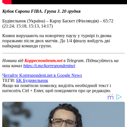
Кубок Європи FIBA. Група J. 20 грудня
Будівельник (Україна) – Карху Баскет (Фінляндія) – 65:72
(21:24, 15:18, 15:13, 14:17)
Кияни вирушають на новорічну паузу у турнірі із двома
поразками після двох матчів. До 1/4 фіналу вийдуть дві
найкращі команди групи.
Новини від
Корреспондент.net
в Telegram. Підписуйтесь на
наш канал
https://t.me/korrespondentnet
Читайте Korrespondent.net в Google News
ТЕГИ:
БК Будивельник
Якщо ви помітили помилку, виділіть необхідний текст і
натисніть Ctrl + Enter, щоб повідомити про це редакцію.