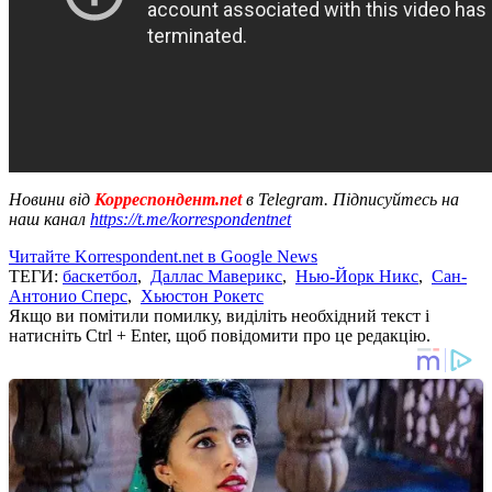
Новини від
Корреспондент.net
в Telegram. Підписуйтесь на
наш канал
https://t.me/korrespondentnet
Читайте Korrespondent.net в Google News
ТЕГИ:
баскетбол
,
Даллас Маверикс
,
Нью-Йорк Никс
,
Сан-
Антонио Сперс
,
Хьюстон Рокетс
Якщо ви помітили помилку, виділіть необхідний текст і
натисніть Ctrl + Enter, щоб повідомити про це редакцію.