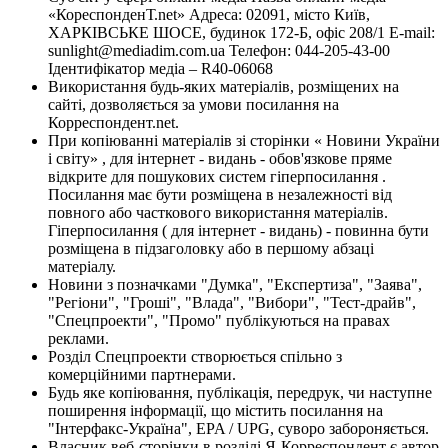
«КореспонденТ.net» Адреса: 02091, місто Київ,
ХАРКІВСЬКЕ ШОСЕ, будинок 172-Б, офіс 208/1 E-mail:
sunlight@mediadim.com.ua
Телефон: 044-205-43-00
Ідентифікатор медіа – R40-06068
Використання будь-яких матеріалів, розміщених на
сайті, дозволяється за умови посилання на
Корреспондент.net.
При копіюванні матеріалів зі сторінки « Новини України
і світу» , для інтернет - видань - обов'язкове пряме
відкрите для пошукових систем гіперпосилання .
Посилання має бути розміщена в незалежності від
повного або часткового використання матеріалів.
Гіперпосилання ( для інтернет - видань) - повинна бути
розміщена в підзаголовку або в першому абзаці
матеріалу.
Новини з позначками "Думка", "Експертиза", "Заява",
"Регіони", "Гроші", "Влада", "Вибори", "Тест-драйв",
"Спецпроекти", "Промо" публікуються на правах
реклами.
Розділ Спецпроекти створюється спільно з
комерційними партнерами.
Будь яке копіювання, публікація, передрук, чи наступне
поширення інформації, що містить посилання на
"Інтерфакс-Україна", EPA / UPG, суворо забороняється.
Власник веб-сторінки в розділі Я-Корреспондент є автор