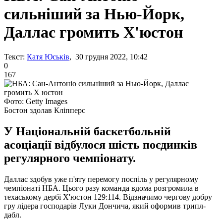
сильніший за Нью-Йорк,
Даллас громить Х'юстон
Текст:
Катя Юськів
, 30 грудня 2022, 10:42
0
167
Фото: Getty Images
Бостон здолав Кліпперс
У Національній баскетбольній
асоціації відбулося шість поєдинків
регулярного чемпіонату.
Даллас здобув уже п'яту перемогу поспіль у регулярному
чемпіонаті НБА. Цього разу команда вдома розгромила в
техаському дербі Х'юстон 129:114. Відзначимо чергову добру
гру лідера господарів Луки Дончича, який оформив трипл-
дабл.