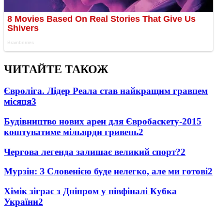
ЧИТАЙТЕ ТАКОЖ
Євроліга. Лідер Реала став найкращим гравцем
місяця
3
Будівництво нових арен для Євробаскету-2015
коштуватиме мільярди гривень
2
Чергова легенда залишає великий спорт?
2
Мурзін: З Словенією буде нелегко, але ми готові
2
Хімік зіграє з Дніпром у півфіналі Кубка
України
2