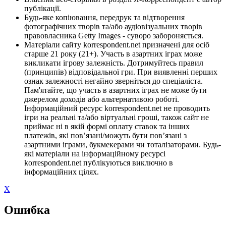
публікації.
Будь-яке копіювання, передрук та відтворення
фотографічних творів та/або аудіовізуальних творів
правовласника Getty Images - суворо забороняється.
Матеріали сайту korrespondent.net призначені для осіб
старше 21 року (21+). Участь в азартних іграх може
викликати ігрову залежність. Дотримуйтесь правил
(принципів) відповідальної гри. При виявленні перших
ознак залежності негайно зверніться до спеціаліста.
Пам'ятайте, що участь в азартних іграх не може бути
джерелом доходів або альтернативою роботі.
Інформаційний ресурс korrespondent.net не проводить
ігри на реальні та/або віртуальні гроші, також сайт не
приймає ні в якій формі оплату ставок та інших
платежів, які пов’язані/можуть бути пов’язані з
азартними іграми, букмекерами чи тоталізаторами. Будь-
які матеріали на інформаційному ресурсі
korrespondent.net публікуються виключно в
інформаційних цілях.
X
Ошибка