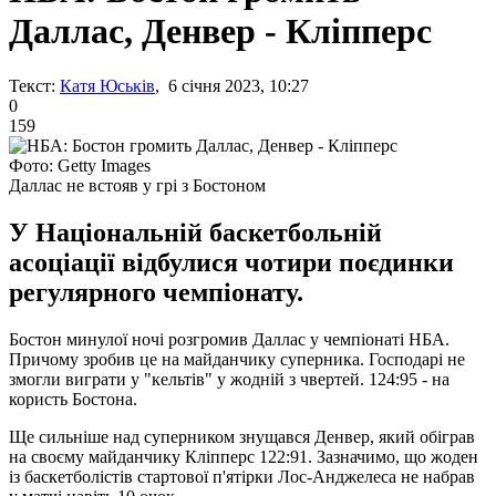
Даллас, Денвер - Кліпперс
Текст:
Катя Юськів
, 6 січня 2023, 10:27
0
159
Фото: Getty Images
Даллас не встояв у грі з Бостоном
У Національній баскетбольній
асоціації відбулися чотири поєдинки
регулярного чемпіонату.
Бостон минулої ночі розгромив Даллас у чемпіонаті НБА.
Причому зробив це на майданчику суперника. Господарі не
змогли виграти у "кельтів" у жодній з чвертей. 124:95 - на
користь Бостона.
Ще сильніше над суперником знущався Денвер, який обіграв
на своєму майданчику Кліпперс 122:91. Зазначимо, що жоден
із баскетболістів стартової п'ятірки Лос-Анджелеса не набрав