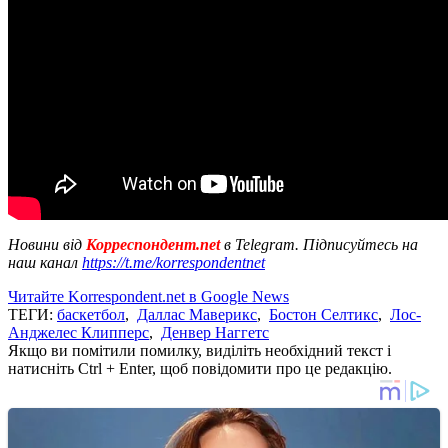
Новини від
Корреспондент.net
в Telegram. Підписуйтесь на
наш канал
https://t.me/korrespondentnet
Читайте Korrespondent.net в Google News
ТЕГИ:
баскетбол
,
Даллас Маверикс
,
Бостон Селтикс
,
Лос-
Анджелес Клипперс
,
Денвер Наггетс
Якщо ви помітили помилку, виділіть необхідний текст і
натисніть Ctrl + Enter, щоб повідомити про це редакцію.