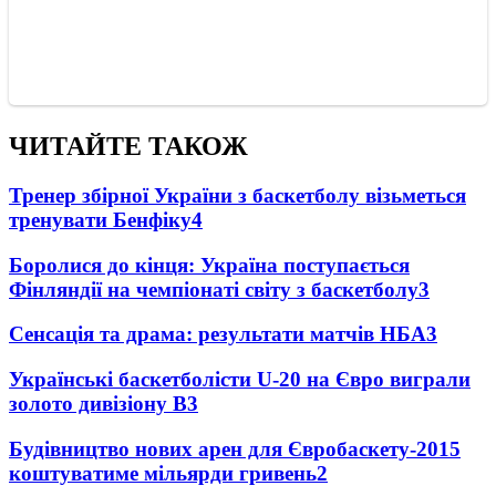
ЧИТАЙТЕ ТАКОЖ
Тренер збірної України з баскетболу візьметься
тренувати Бенфіку
4
Боролися до кінця: Україна поступається
Фінляндії на чемпіонаті світу з баскетболу
3
Сенсація та драма: результати матчів НБА
3
Українські баскетболісти U-20 на Євро виграли
золото дивізіону В
3
Будівництво нових арен для Євробаскету-2015
коштуватиме мільярди гривень
2