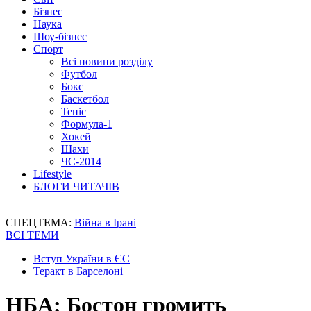
Бізнес
Наука
Шоу-бізнес
Спорт
Всі новини розділу
Футбол
Бокс
Баскетбол
Теніс
Формула-1
Хокей
Шахи
ЧС-2014
Lifestyle
БЛОГИ ЧИТАЧІВ
СПЕЦТЕМА:
Війна в Ірані
ВСІ ТЕМИ
Вступ України в ЄС
Теракт в Барселоні
НБА: Бостон громить