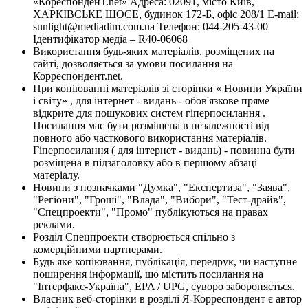
«КореспонденТ.net» Адреса: 02091, місто Київ,
ХАРКІВСЬКЕ ШОСЕ, будинок 172-Б, офіс 208/1 E-mail:
sunlight@mediadim.com.ua
Телефон: 044-205-43-00
Ідентифікатор медіа – R40-06068
Використання будь-яких матеріалів, розміщених на
сайті, дозволяється за умови посилання на
Корреспондент.net.
При копіюванні матеріалів зі сторінки « Новини України
і світу» , для інтернет - видань - обов'язкове пряме
відкрите для пошукових систем гіперпосилання .
Посилання має бути розміщена в незалежності від
повного або часткового використання матеріалів.
Гіперпосилання ( для інтернет - видань) - повинна бути
розміщена в підзаголовку або в першому абзаці
матеріалу.
Новини з позначками "Думка", "Експертиза", "Заява",
"Регіони", "Гроші", "Влада", "Вибори", "Тест-драйв",
"Спецпроекти", "Промо" публікуються на правах
реклами.
Розділ Спецпроекти створюється спільно з
комерційними партнерами.
Будь яке копіювання, публікація, передрук, чи наступне
поширення інформації, що містить посилання на
"Інтерфакс-Україна", EPA / UPG, суворо забороняється.
Власник веб-сторінки в розділі Я-Корреспондент є автор