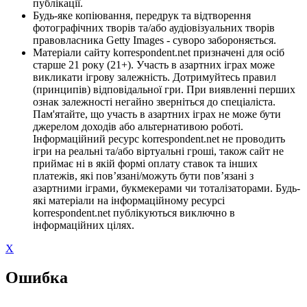
публікації.
Будь-яке копіювання, передрук та відтворення
фотографічних творів та/або аудіовізуальних творів
правовласника Getty Images - суворо забороняється.
Матеріали сайту korrespondent.net призначені для осіб
старше 21 року (21+). Участь в азартних іграх може
викликати ігрову залежність. Дотримуйтесь правил
(принципів) відповідальної гри. При виявленні перших
ознак залежності негайно зверніться до спеціаліста.
Пам'ятайте, що участь в азартних іграх не може бути
джерелом доходів або альтернативою роботі.
Інформаційний ресурс korrespondent.net не проводить
ігри на реальні та/або віртуальні гроші, також сайт не
приймає ні в якій формі оплату ставок та інших
платежів, які пов’язані/можуть бути пов’язані з
азартними іграми, букмекерами чи тоталізаторами. Будь-
які матеріали на інформаційному ресурсі
korrespondent.net публікуються виключно в
інформаційних цілях.
X
Ошибка