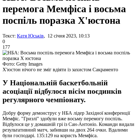
перемога Мемфіса і восьма
поспіль поразка Х'юстона
Текст:
Катя Юськів
, 12 січня 2023, 10:13
0
177
Фото: Getty Images
Х'юстон нічого не зміг вдіяти із захистом Сакраменто
У Національній баскетбольній
асоціації відбулося вісім поєдинків
регулярного чемпіонату.
Добру форму демонструє у НБА лідер Західної конференції
Мемфіс. "Гризлі" здобули вже восьму перемогу поспіль.
Відбулося це у домашній грі із Сан-Антоніо. Команди видали
результативний матч, забивши на двох 264 очки. Вдалими
були господарі. 135:129 на користь Мемфіса.