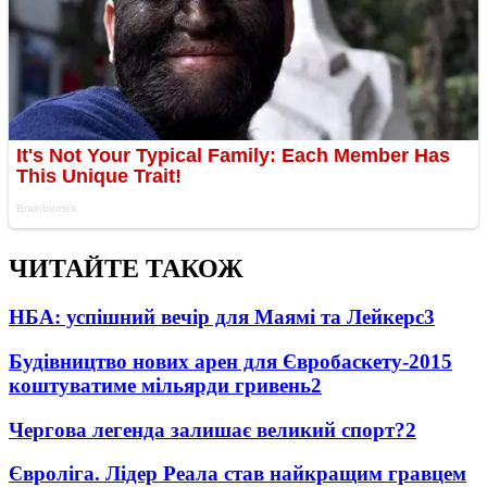
ЧИТАЙТЕ ТАКОЖ
НБА: успішний вечір для Маямі та Лейкерс
3
Будівництво нових арен для Євробаскету-2015
коштуватиме мільярди гривень
2
Чергова легенда залишає великий спорт?
2
Євроліга. Лідер Реала став найкращим гравцем