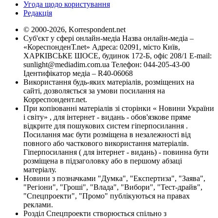
Угода щодо користування
Редакція
© 2000-2026, Korrespondent.net
Суб'єкт у сфері онлайн-медіа Назва онлайн-медіа –
«КореспонденТ.net» Адреса: 02091, місто Київ,
ХАРКІВСЬКЕ ШОСЕ, будинок 172-Б, офіс 208/1 E-mail:
sunlight@mediadim.com.ua
Телефон: 044-205-43-00
Ідентифікатор медіа – R40-06068
Використання будь-яких матеріалів, розміщених на
сайті, дозволяється за умови посилання на
Корреспондент.net.
При копіюванні матеріалів зі сторінки « Новини України
і світу» , для інтернет - видань - обов'язкове пряме
відкрите для пошукових систем гіперпосилання .
Посилання має бути розміщена в незалежності від
повного або часткового використання матеріалів.
Гіперпосилання ( для інтернет - видань) - повинна бути
розміщена в підзаголовку або в першому абзаці
матеріалу.
Новини з позначками "Думка", "Експертиза", "Заява",
"Регіони", "Гроші", "Влада", "Вибори", "Тест-драйв",
"Спецпроекти", "Промо" публікуються на правах
реклами.
Розділ Спецпроекти створюється спільно з