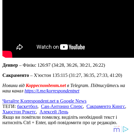
Денвер
– Фінікс 126:97 (34:28, 36:26, 30:21, 26:22)
Сакраменто
– Х'юстон 135:115 (31:27, 36:35, 27:33, 41:20)
Новини від
Корреспондент.net
в Telegram. Підписуйтесь на
наш канал
https://t.me/korrespondentnet
Читайте Korrespondent.net в Google News
ТЕГИ:
баскетбол
,
Сан-Антонио Сперс
,
Сакраменто Кингс
,
Хьюстон Рокетс
,
Алексей Лень
Якщо ви помітили помилку, виділіть необхідний текст і
натисніть Ctrl + Enter, щоб повідомити про це редакцію.