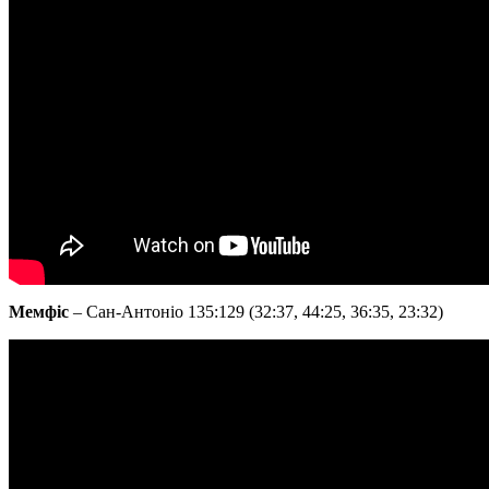
Мемфіс
– Сан-Антоніо 135:129 (32:37, 44:25, 36:35, 23:32)