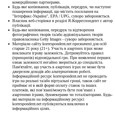
комерційними партнерами.
Будь яке копіювання, публікація, передрук, чи наступне
поширення інформації, що містить посилання на
"Інтерфакс-Україна", EPA / UPG, суворо забороняється.
Власник веб-сторінки в розділі Я-Корреспондент є автор
публікації.
Будь-яке копіювання, передрук та відтворення
фотографічних творів та/або аудіовізуальних творів
правовласника Getty Images - суворо забороняється.
Матеріали сайту korrespondent.net призначені для осіб
старше 21 року (21+). Участь в азартних іграх може
викликати ігрову залежність. Дотримуйтесь правил
(принципів) відповідальної гри. При виявленні перших
ознак залежності негайно зверніться до спеціаліста.
Пам'ятайте, що участь в азартних іграх не може бути
джерелом доходів або альтернативою роботі.
Інформаційний ресурс korrespondent.net не проводить
ігри на реальні та/або віртуальні гроші, також сайт не
приймає ні в якій формі оплату ставок та інших
платежів, які пов’язані/можуть бути пов’язані з
азартними іграми, букмекерами чи тоталізаторами. Будь-
які матеріали на інформаційному ресурсі
korrespondent.net публікуються виключно в
інформаційних цілях.