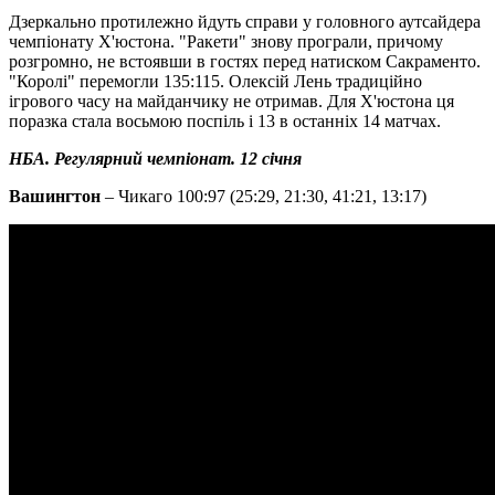
Дзеркально протилежно йдуть справи у головного аутсайдера
чемпіонату Х'юстона. "Ракети" знову програли, причому
розгромно, не встоявши в гостях перед натиском Сакраменто.
"Королі" перемогли 135:115. Олексій Лень традиційно
ігрового часу на майданчику не отримав. Для Х'юстона ця
поразка стала восьмою поспіль і 13 в останніх 14 матчах.
НБА. Регулярний чемпіонат. 12 січня
Вашингтон
– Чикаго 100:97 (25:29, 21:30, 41:21, 13:17)