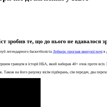
 зробив те, що до нього не вдавалося з
луб легендарного баскетболіста
Лейкерс програв минулої ночі
в 
першим гравцем в історії НБА, який набирав 40+ очок проти всіх 3
к. Також на його рахунку вісім підбирань, сім передач, два перех