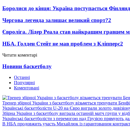
Боролися до кінця: Україна поступається Фінлянді
Чергова легенда залишає великий спорт?
2
Євроліга. Лідер Реала став найкращим гравцем м
НБА. Голден Стейт не мав проблем з Кліпперс
2
Читати коментарі
Новини баскетболу
Останні
Популярні
Коментовані
Тренер збірної України з баскетболу візьметься тренувати Бенф
Українські баскетболісти U-20 на Євро виграли золото дивізіон
Збірна України з баскетболу виграла останній матч групи у від
Українські баскетболісти з перемогою над Грузією прямують дал
В НБА продовжить участь Михайлюк із гарантованим контрак