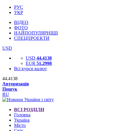
РУС
УКР
ВІДЕО
ФОТО
НАЙПОПУЛЯРНІШІ
СПЕЦПРОЕКТИ
USD
USD
44.4138
EUR
51.2998
Всі курси валют
44.4138
Авторизація
Пошук
RU
ВСІ РОЗДІЛИ
Головна
Україна
Місто
Світ