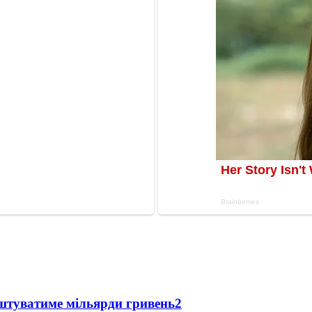
оштуватиме мільярди гривень
2