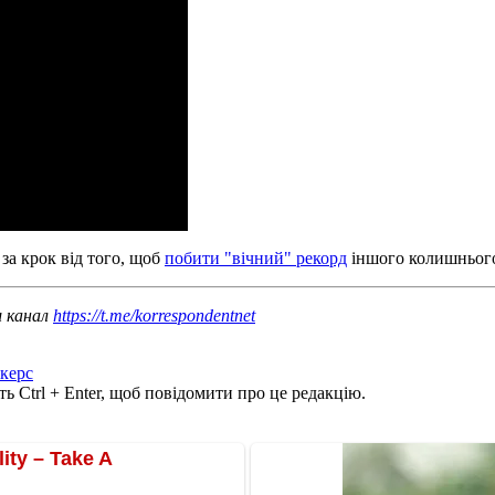
за крок від того, щоб
побити "вічний" рекорд
іншого колишнього
ш канал
https://t.me/korrespondentnet
керс
ь Ctrl + Enter, щоб повідомити про це редакцію.