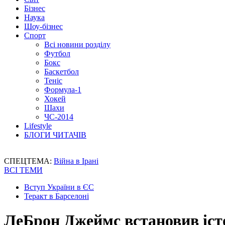
Бізнес
Наука
Шоу-бізнес
Спорт
Всі новини розділу
Футбол
Бокс
Баскетбол
Теніс
Формула-1
Хокей
Шахи
ЧС-2014
Lifestyle
БЛОГИ ЧИТАЧІВ
СПЕЦТЕМА:
Війна в Ірані
ВСІ ТЕМИ
Вступ України в ЄС
Теракт в Барселоні
ЛеБрон Джеймс встановив іст