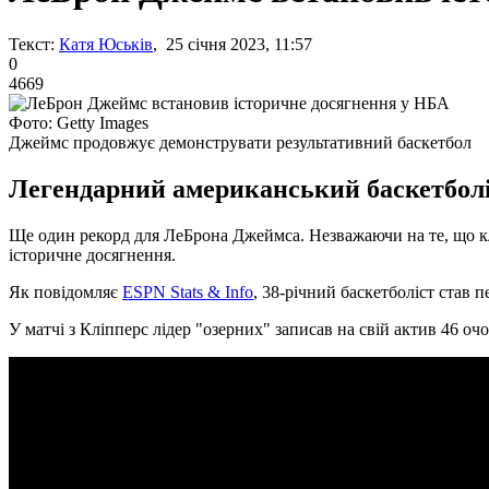
Текст:
Катя Юськів
, 25 січня 2023, 11:57
0
4669
Фото: Getty Images
Джеймс продовжує демонструвати результативний баскетбол
Легендарний американський баскетболіст
Ще один рекорд для ЛеБрона Джеймса. Незважаючи на те, що к
історичне досягнення.
Як повідомляє
ESPN Stats & Info
, 38-річний баскетболіст став 
У матчі з Кліпперс лідер "озерних" записав на свій актив 46 очо