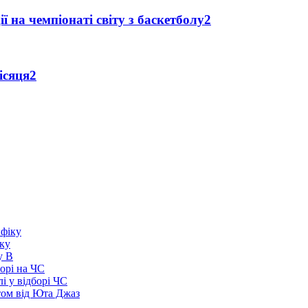
ї на чемпіонаті світу з баскетболу
2
ісяця
2
іку
у В
борі на ЧС
і у відборі ЧС
том від Юта Джаз