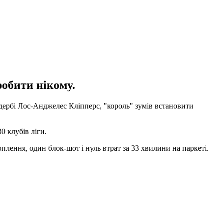
робити нікому.
дербі Лос-Анджелес Кліпперс, "король" зумів встановити
0 клубів ліги.
оплення, один блок-шот і нуль втрат за 33 хвилини на паркеті.