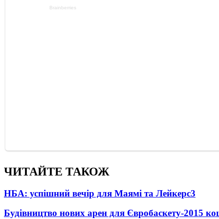
ЧИТАЙТЕ ТАКОЖ
НБА: успішний вечір для Маямі та Лейкерс
3
Будівництво нових арен для Євробаскету-2015 к