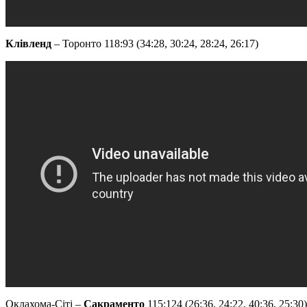
Клівленд
– Торонто 118:93 (34:28, 30:24, 28:24, 26:17)
Оклахома-Сіті –
Сакраменто
115:124 (26:36, 24:22, 40:36, 25:30)