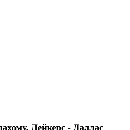
ахому, Лейкерс - Даллас