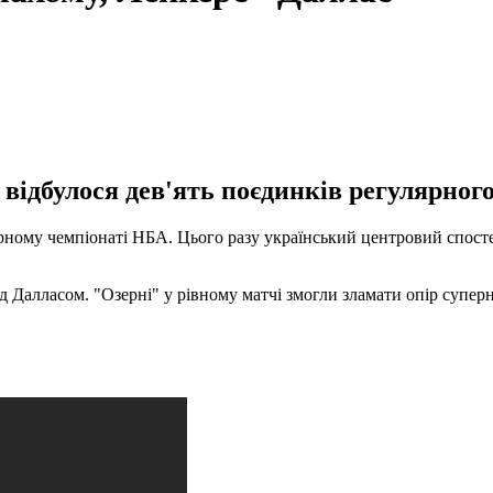
 відбулося дев'ять поєдинків регулярного
ному чемпіонаті НБА. Цього разу український центровий спостері
Далласом. "Озерні" у рівному матчі змогли зламати опір суперни