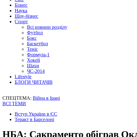
Бізнес
Наука
Шоу-бізнес
Спорт
Всі новини розділу
Футбол
Бокс
Баскетбол
Теніс
Формула-1
Хокей
Шахи
ЧС-2014
Lifestyle
БЛОГИ ЧИТАЧІВ
СПЕЦТЕМА:
Війна в Ірані
ВСІ ТЕМИ
Вступ України в ЄС
Теракт в Барселоні
НБА: Сакраменто обіграв Окл