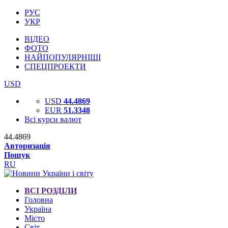
РУС
УКР
ВІДЕО
ФОТО
НАЙПОПУЛЯРНІШІ
СПЕЦПРОЕКТИ
USD
USD
44.4869
EUR
51.3348
Всі курси валют
44.4869
Авторизація
Пошук
RU
ВСІ РОЗДІЛИ
Головна
Україна
Місто
Світ