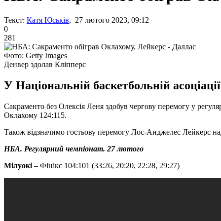
Текст:
Катя Юськів
, 27 лютого 2023, 09:12
0
281
Фото: Getty Images
Денвер здолав Кліпперс
У Національній баскетбольній асоціації
Сакраменто без Олексія Леня здобув чергову перемогу у регуляр
Оклахому 124:115.
Також відзначимо гостьову перемогу Лос-Анджелес Лейкерс над 
НБА. Регулярний чемпіонат. 27 лютого
Мілуокі
– Фінікс 104:101 (33:26, 20:20, 22:28, 29:27)