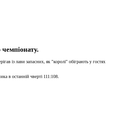
 чемпіонату.
гав із лави запасних, як "королі" обіграють у гостях
ка в останній чверті 111:108.