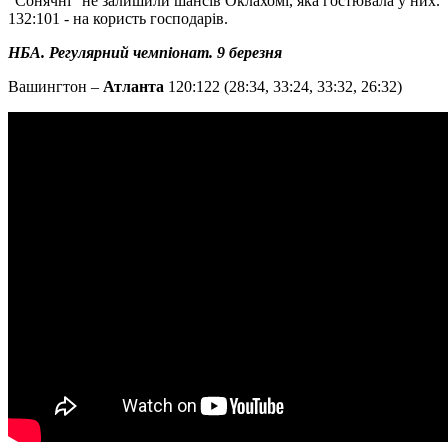
"Сонячні" не залишили шансів Оклахомі, яка гостювала у них.
132:101 - на користь господарів.
НБА. Регулярний чемпіонат. 9 березня
Вашингтон –
Атланта
120:122 (28:34, 33:24, 33:32, 26:32)