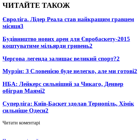
ЧИТАЙТЕ ТАКОЖ
Євроліга. Лідер Реала став найкращим гравцем
місяця
3
Будівництво нових арен для Євробаскету-2015
коштуватиме мільярди гривень
2
Чергова легенда залишає великий спорт?
2
Мурзін: З Словенією буде нелегко, але ми готові
2
НБА: Лейкерс сильніший за Чикаго, Денвер
обіграв Маямі
2
Суперліга: Київ-Баскет здолав Тернопіль, Хімік
сильніше Одеси
2
Читати коментарі