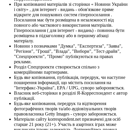
При копіюванні матеріалів зі сторінки « Новини України
і світу» , для інтернет - видань - обов'язкове пряме
відкрите для пошукових систем гіперпосилання .
Посилання має бути розміщена в незалежності від
повного або часткового використання матеріалів.
Гіперпосилання ( для інтернет - видань) - повинна бути
розміщена в підзаголовку або в першому абзаці
матеріалу.
Новини з позначками "Думка", "Експертиза", "Заява",
"Регіони", "Гроші", "Влада", "Вибори", "Тест-драйв",
"Спецпроекти", "Промо" публікуються на правах
реклами.
Розділ Спецпроекти створюється спільно з
комерційними партнерами.
Будь яке копіювання, публікація, передрук, чи наступне
поширення інформації, що містить посилання на
"Інтерфакс-Україна", EPA / UPG, суворо забороняється.
Власник веб-сторінки в розділі Я-Корреспондент є автор
публікації.
Будь-яке копіювання, передрук та відтворення
фотографічних творів та/або аудіовізуальних творів
правовласника Getty Images - суворо забороняється.
Матеріали сайту korrespondent.net призначені для осіб
старше 21 року (21+). Участь в азартних іграх може
викликати ігрову залежність. Дотримуйтесь правил