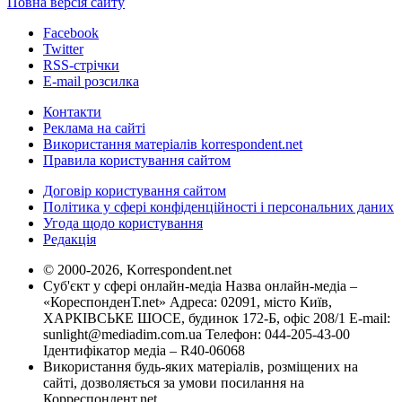
Повна версія сайту
Facebook
Twitter
RSS-стрічки
E-mail розсилка
Контакти
Реклама на сайті
Використання матеріалів korrespondent.net
Правила користування сайтом
Договір користування сайтом
Політика у сфері конфіденційності і персональних даних
Угода щодо користування
Редакція
© 2000-2026, Korrespondent.net
Суб'єкт у сфері онлайн-медіа Назва онлайн-медіа –
«КореспонденТ.net» Адреса: 02091, місто Київ,
ХАРКІВСЬКЕ ШОСЕ, будинок 172-Б, офіс 208/1 E-mail:
sunlight@mediadim.com.ua
Телефон: 044-205-43-00
Ідентифікатор медіа – R40-06068
Використання будь-яких матеріалів, розміщених на
сайті, дозволяється за умови посилання на
Корреспондент.net.