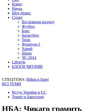
Бізнес
Наука
Шоу-бізнес
Спорт
Всі новини розділу
Футбол
Бокс
Баскетбол
Теніс
Формула-1
Хокей
Шахи
ЧС-2014
Lifestyle
БЛОГИ ЧИТАЧІВ
СПЕЦТЕМА:
Війна в Ірані
ВСІ ТЕМИ
Вступ України в ЄС
Теракт в Барселоні
НБА: Чикаго громить