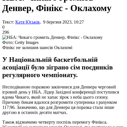
Денвер, Фінікс - Оклахому
Текст:
Катя Юськів
, 9 березня 2023, 10:27
0
296
Фото: Getty Images
Фінікс не залишив шансів Оклахомі
У Національній баскетбольній
асоціації було зіграно сім поєдинків
регулярного чемпіонату.
Несподіваною поразкою закінчився для Денвера черговий
ігровий день у НБА. Лідер Західної конференції поступився
вдома Чикаго, який не хапає зірок з неба цього сезону.
Причому бикам вдалося розгромити суперника з рахунком
117:96. Зазначимо, що для Денвера ця поразка стала лише
другою в останніх десяти матчах.
Також відзначимо четверту поспіль перемогу Фінікса.