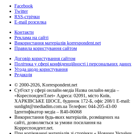
Facebook
Twitter
RSS-стрічки
E-mail розсилка
Контакти
Реклама на сайті
Використання матеріалів korrespondent.net
Правила користування сайтом
Договір користування сайтом
Політика у сфері конфіденційності і персональних даних
Угода щодо користування
Редакція
© 2000-2026, Korrespondent.net
Суб'єкт у сфері онлайн-медіа Назва онлайн-медіа –
«КореспонденТ.net» Адреса: 02091, місто Київ,
ХАРКІВСЬКЕ ШОСЕ, будинок 172-Б, офіс 208/1 E-mail:
sunlight@mediadim.com.ua
Телефон: 044-205-43-00
Ідентифікатор медіа – R40-06068
Використання будь-яких матеріалів, розміщених на
сайті, дозволяється за умови посилання на
Корреспондент.net.
При копіюванні матеріалів зі сторінки « Новини України