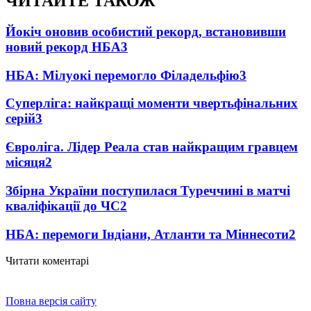
ЧИТАЙТЕ ТАКОЖ
Йокіч оновив особистий рекорд, встановивши
новий рекорд НБА
3
НБА: Мілуокі перемогло Філадельфію
3
Суперліга: найкращі моменти чвертьфінальних
серій
3
Євроліга. Лідер Реала став найкращим гравцем
місяця
2
Збірна України поступилася Туреччині в матчі
кваліфікації до ЧС
2
НБА: перемоги Індіани, Атланти та Міннесоти
2
Читати коментарі
Повна версія сайту