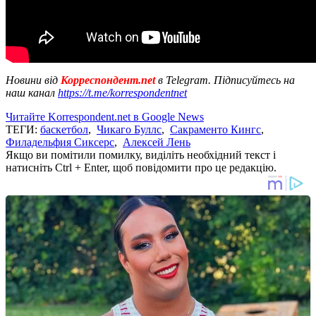
Новини від
Корреспондент.net
в Telegram. Підписуйтесь на
наш канал
https://t.me/korrespondentnet
Читайте Korrespondent.net в Google News
ТЕГИ:
баскетбол
,
Чикаго Буллс
,
Сакраменто Кингс
,
Филадельфия Сиксерс
,
Алексей Лень
Якщо ви помітили помилку, виділіть необхідний текст і
натисніть Ctrl + Enter, щоб повідомити про це редакцію.