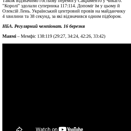
Також відзначимо гостьову перемогу Сакраменто у Чикаго.
"Королі" здолали суперника 117:114. Допоміг їм у цьому й
Олексій Лень. Український центровий провів на майданчику
4 хвилини та 38 секунд, за які відзначився одним підбором.
НБА. Регулярний чемпіонат. 16 березня
Маямі
– Мемфіс 138:119 (29:27, 34:24, 42:26, 33:42)