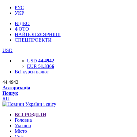
РУС
УКР
ВІДЕО
ФОТО
НАЙПОПУЛЯРНІШІ
СПЕЦПРОЕКТИ
USD
USD
44.4942
EUR
51.3366
Всі курси валют
44.4942
Авторизація
Пошук
RU
ВСІ РОЗДІЛИ
Головна
Україна
Місто
Світ