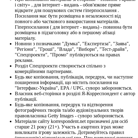
і світу» , для інтернет - видань - обов'язкове пряме
відкрите для пошукових систем гіперпосилання .
Посилання має бути розміщена в незалежності від
повного або часткового використання матеріалів.
Гіперпосилання ( для інтернет - видань) - повинна бути
розміщена в підзаголовку або в першому абзаці
матеріалу.
Новини з позначками "Думка", "Експертиза", "Заява",
"Регіони", "Гроші", "Влада", "Вибори", "Тест-драйв",
"Спецпроекти", "Промо" публікуються на правах
реклами.
Розділ Спецпроекти створюється спільно з
комерційними партнерами.
Будь яке копіювання, публікація, передрук, чи наступне
поширення інформації, що містить посилання на
"Інтерфакс-Україна", EPA / UPG, суворо забороняється.
Власник веб-сторінки в розділі Я-Корреспондент є автор
публікації.
Будь-яке копіювання, передрук та відтворення
фотографічних творів та/або аудіовізуальних творів
правовласника Getty Images - суворо забороняється.
Матеріали сайту korrespondent.net призначені для осіб
старше 21 року (21+). Участь в азартних іграх може
викликати ігрову залежність. Дотримуйтесь правил
(принципів) відповідальної гри. При виявленні перших