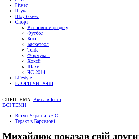
Бізнес
Наука
Шоу-бізнес
Спорт
Всі новини розділу
Футбол
Бокс
Баскетбол
Теніс
Формула-1
Хокей
Шахи
ЧС-2014
Lifestyle
БЛОГИ ЧИТАЧІВ
СПЕЦТЕМА:
Війна в Ірані
ВСІ ТЕМИ
Вступ України в ЄС
Теракт в Барселоні
Михайлюк показав свій другий