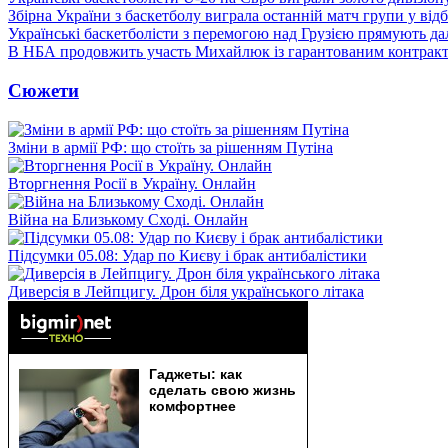
Збірна України з баскетболу виграла останній матч групи у від
Українські баскетболісти з перемогою над Грузією прямують дал
В НБА продовжить участь Михайлюк із гарантованим контрак
Сюжети
Зміни в армії РФ: що стоїть за рішенням Путіна
Вторгнення Росії в Україну. Онлайн
Війна на Близькому Сході. Онлайн
Підсумки 05.08: Удар по Києву і брак антибалістики
Диверсія в Лейпцигу. Дрон біля українського літака