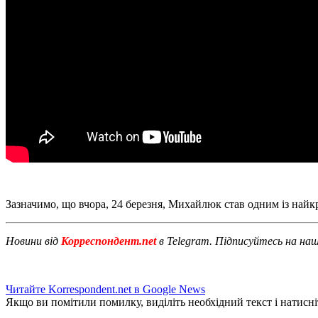
Зазначимо, що вчора, 24 березня, Михайлюк став одним із най
Новини від
Корреспондент.net
в Telegram. Підписуйтесь на на
Читайте Korrespondent.net в Google News
Якщо ви помітили помилку, виділіть необхідний текст і натисніт