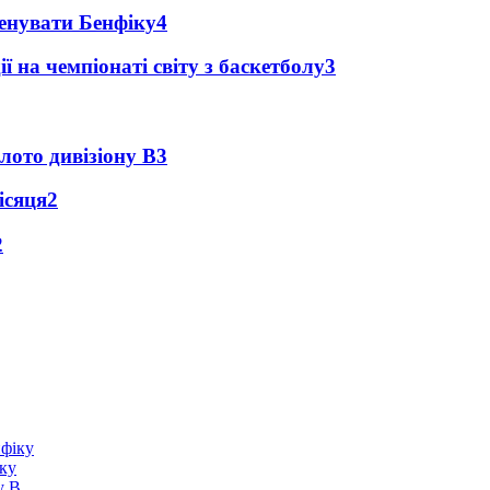
ренувати Бенфіку
4
ї на чемпіонаті світу з баскетболу
3
лото дивізіону В
3
ісяця
2
2
іку
у В