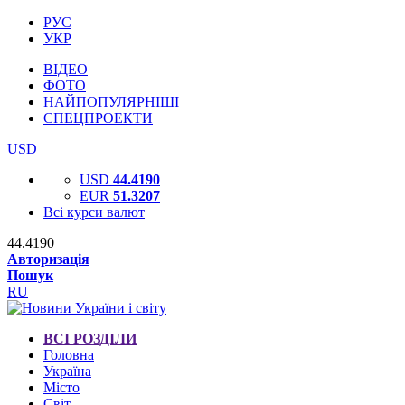
РУС
УКР
ВІДЕО
ФОТО
НАЙПОПУЛЯРНІШІ
СПЕЦПРОЕКТИ
USD
USD
44.4190
EUR
51.3207
Всі курси валют
44.4190
Авторизація
Пошук
RU
ВСІ РОЗДІЛИ
Головна
Україна
Місто
Світ