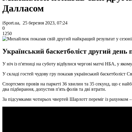
Далласом
iSport.ua, 25 березня 2023, 07:24
0
1250
Український баскетболіст другий день 
У ніч із п'ятниці на суботу відбулися чергові матчі НБА, у яком
У складі гостей чудову гру показав український баскетболіст 
Спортсмен провів на паркеті 36 хвилин та 35 секунд, що є найб
два підбирання, допустив п'ять фолів та дві втрати.
За підсумками чотирьох чвертей Шарлотт переміг із рахунком –