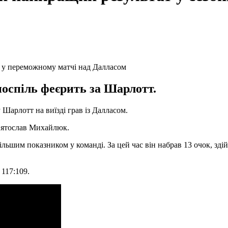
поспіль феєрить за Шарлотт.
у Шарлотт на виїзді грав із Далласом.
Святослав Михайлюк.
ільшим показником у команді. За цей час він набрав 13 очок, зд
 117:109.