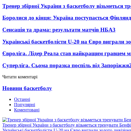
Тренер збірної України з баскетболу візьметься т
Боролися до кінця: Україна поступається Фінлянді
Сенсація та драма: результати матчів НБА
3
Українські баскетболісти U-20 на Євро виграли зо
Євроліга. Лідер Реала став найкращим гравцем м
Суперліга. Сьома поразка поспіль від Запоріжжя
Читати коментарі
Новини баскетболу
Останні
Популярні
Коментовані
Тренер збірної України з баскетболу візьметься тренувати Бенф
Українські баскетболісти U-20 на Євро виграли золото дивізіон