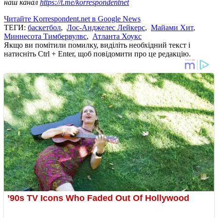
наш канал
https://t.me/korrespondentnet
Читайте Korrespondent.net в Google News
ТЕГИ:
баскетбол
,
Лос-Анджелес Лейкерс
,
Майами Хит
,
Миннесота Тимбервулвс
,
Атланта Хоукс
Якщо ви помітили помилку, виділіть необхідний текст і
натисніть Ctrl + Enter, щоб повідомити про це редакцію.