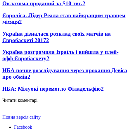
Оклахома проданий за $10 тис.
2
Євроліга. Лідер Реала став найкращим гравцем
місяця
2
Україна дізналася розклад своїх матчів на
Євробаскеті 2017
2
Україна розгромила Ізраїль і вийшла у плей-
офф Євробаскету
2
НБА почне розслідування через прохання Девіса
про обмін
2
НБА: Мілуокі перемогло Філадельфію
2
Читати коментарі
Повна версія сайту
Facebook