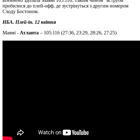
впевнено здолала Маямі 105:116. Таким чином "яструби"
пробилися до плей-офф, де зустрінуться з другим номером
Сходу Бостоном.
НБА. Плей-ін. 12 квітня
Маямі -
Атланта
– 105:116 (27:36, 23:29, 28:26, 27:25)