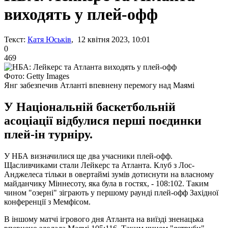
виходять у плей-офф
Текст:
Катя Юськів
, 12 квітня 2023, 10:01
0
469
Фото: Getty Images
Янг забезпечив Атланті впевнену перемогу над Маямі
У Національній баскетбольній
асоціації відбулися перші поєдинки
плей-ін турніру.
У НБА визначилися ще два учасники плей-офф.
Щасливчиками стали Лейкерс та Атланта. Клуб з Лос-
Анджелеса тільки в овертаймі зумів дотиснути на власному
майданчику Міннесоту, яка була в гостях, - 108:102. Таким
чином "озерні" зіграють у першому раунді плей-офф Західної
конференції з Мемфісом.
В іншому матчі ігрового дня Атланта на виїзді зненацька