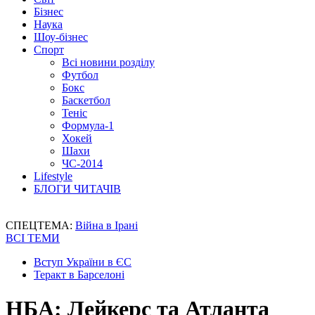
Бізнес
Наука
Шоу-бізнес
Спорт
Всі новини розділу
Футбол
Бокс
Баскетбол
Теніс
Формула-1
Хокей
Шахи
ЧС-2014
Lifestyle
БЛОГИ ЧИТАЧІВ
СПЕЦТЕМА:
Війна в Ірані
ВСІ ТЕМИ
Вступ України в ЄС
Теракт в Барселоні
НБА: Лейкерс та Атланта