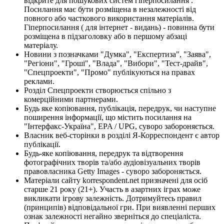
відкрите для пошукових систем гіперпосилання .
Посилання має бути розміщена в незалежності від
повного або часткового використання матеріалів.
Гіперпосилання ( для інтернет - видань) - повинна бути
розміщена в підзаголовку або в першому абзаці
матеріалу.
Новини з позначками "Думка", "Експертиза", "Заява",
"Регіони", "Гроші", "Влада", "Вибори", "Тест-драйв",
"Спецпроекти", "Промо" публікуються на правах
реклами.
Розділ Спецпроекти створюється спільно з
комерційними партнерами.
Будь яке копіювання, публікація, передрук, чи наступне
поширення інформації, що містить посилання на
"Інтерфакс-Україна", EPA / UPG, суворо забороняється.
Власник веб-сторінки в розділі Я-Корреспондент є автор
публікації.
Будь-яке копіювання, передрук та відтворення
фотографічних творів та/або аудіовізуальних творів
правовласника Getty Images - суворо забороняється.
Матеріали сайту korrespondent.net призначені для осіб
старше 21 року (21+). Участь в азартних іграх може
викликати ігрову залежність. Дотримуйтесь правил
(принципів) відповідальної гри. При виявленні перших
ознак залежності негайно зверніться до спеціаліста.