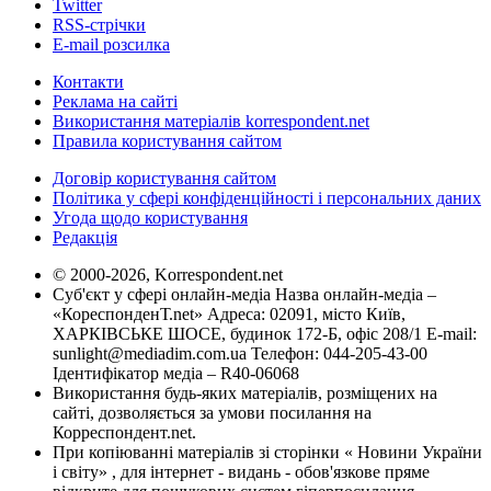
Twitter
RSS-стрічки
E-mail розсилка
Контакти
Реклама на сайті
Використання матеріалів korrespondent.net
Правила користування сайтом
Договір користування сайтом
Політика у сфері конфіденційності і персональних даних
Угода щодо користування
Редакція
© 2000-2026, Korrespondent.net
Суб'єкт у сфері онлайн-медіа Назва онлайн-медіа –
«КореспонденТ.net» Адреса: 02091, місто Київ,
ХАРКІВСЬКЕ ШОСЕ, будинок 172-Б, офіс 208/1 E-mail:
sunlight@mediadim.com.ua
Телефон: 044-205-43-00
Ідентифікатор медіа – R40-06068
Використання будь-яких матеріалів, розміщених на
сайті, дозволяється за умови посилання на
Корреспондент.net.
При копіюванні матеріалів зі сторінки « Новини України
і світу» , для інтернет - видань - обов'язкове пряме