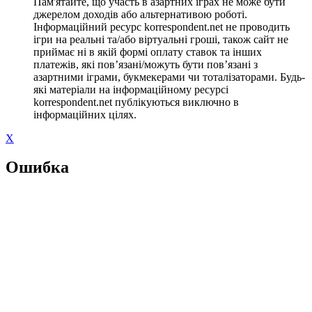
Пам'ятайте, що участь в азартних іграх не може бути
джерелом доходів або альтернативою роботі.
Інформаційний ресурс korrespondent.net не проводить
ігри на реальні та/або віртуальні гроші, також сайт не
приймає ні в якій формі оплату ставок та інших
платежів, які пов’язані/можуть бути пов’язані з
азартними іграми, букмекерами чи тоталізаторами. Будь-
які матеріали на інформаційному ресурсі
korrespondent.net публікуються виключно в
інформаційних цілях.
X
Ошибка