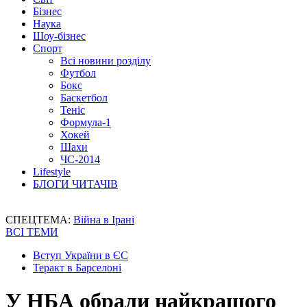
Бізнес
Наука
Шоу-бізнес
Спорт
Всі новини розділу
Футбол
Бокс
Баскетбол
Теніс
Формула-1
Хокей
Шахи
ЧС-2014
Lifestyle
БЛОГИ ЧИТАЧІВ
СПЕЦТЕМА:
Війна в Ірані
ВСІ ТЕМИ
Вступ України в ЄС
Теракт в Барселоні
У НБА обрали найкращого