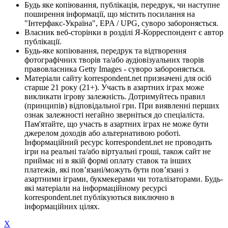
Будь яке копіювання, публікація, передрук, чи наступне
поширення інформації, що містить посилання на
"Інтерфакс-Україна", EPA / UPG, суворо забороняється.
Власник веб-сторінки в розділі Я-Корреспондент є автор
публікації.
Будь-яке копіювання, передрук та відтворення
фотографічних творів та/або аудіовізуальних творів
правовласника Getty Images - суворо забороняється.
Матеріали сайту korrespondent.net призначені для осіб
старше 21 року (21+). Участь в азартних іграх може
викликати ігрову залежність. Дотримуйтесь правил
(принципів) відповідальної гри. При виявленні перших
ознак залежності негайно зверніться до спеціаліста.
Пам'ятайте, що участь в азартних іграх не може бути
джерелом доходів або альтернативою роботі.
Інформаційний ресурс korrespondent.net не проводить
ігри на реальні та/або віртуальні гроші, також сайт не
приймає ні в якій формі оплату ставок та інших
платежів, які пов’язані/можуть бути пов’язані з
азартними іграми, букмекерами чи тоталізаторами. Будь-
які матеріали на інформаційному ресурсі
korrespondent.net публікуються виключно в
інформаційних цілях.
X