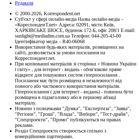
Редакція
© 2000-2026, Korrespondent.net
Суб'єкт у сфері онлайн-медіа Назва онлайн-медіа –
«КореспонденТ.net» Адреса: 02091, місто Київ,
ХАРКІВСЬКЕ ШОСЕ, будинок 172-Б, офіс 208/1 E-mail:
sunlight@mediadim.com.ua
Телефон: 044-205-43-00
Ідентифікатор медіа – R40-06068
Використання будь-яких матеріалів, розміщених на
сайті, дозволяється за умови посилання на
Корреспондент.net.
При копіюванні матеріалів зі сторінки « Новини України
і світу» , для інтернет - видань - обов'язкове пряме
відкрите для пошукових систем гіперпосилання .
Посилання має бути розміщена в незалежності від
повного або часткового використання матеріалів.
Гіперпосилання ( для інтернет - видань) - повинна бути
розміщена в підзаголовку або в першому абзаці
матеріалу.
Новини з позначками "Думка", "Експертиза", "Заява",
"Регіони", "Гроші", "Влада", "Вибори", "Тест-драйв",
"Спецпроекти", "Промо" публікуються на правах
реклами.
Розділ Спецпроекти створюється спільно з
комерційними партнерами.