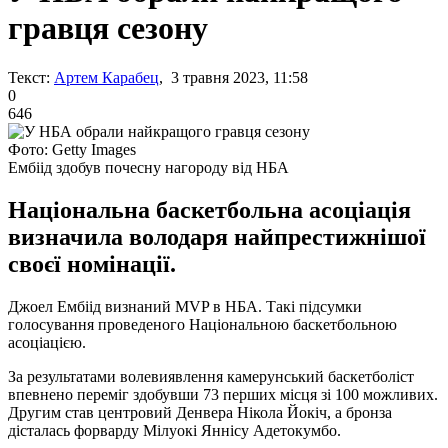
гравця сезону
Текст:
Артем Карабец
, 3 травня 2023, 11:58
0
646
Фото: Getty Images
Ембіід здобув почесну нагороду від НБА
Національна баскетбольна асоціація
визначила володаря найпрестижнішої
своєї номінації.
Джоел Ембіід визнаний MVP в НБА. Такі підсумки
голосування проведеного Національною баскетбольною
асоціацією.
За результатами волевиявлення камерунський баскетболіст
впевнено переміг здобувши 73 перших місця зі 100 можливих.
Другим став центровий Денвера Нікола Йокіч, а бронза
дісталась форварду Мілуокі Яннісу Адетокумбо.