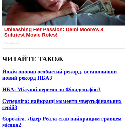
ЧИТАЙТЕ ТАКОЖ
Йокіч оновив особистий рекорд, встановивши
новий рекорд НБА
3
НБА: Мілуокі перемогло Філадельфію
3
Суперліга: найкращі моменти чвертьфінальних
серій
3
Євроліга. Лідер Реала став найкращим гравцем
місяця
2