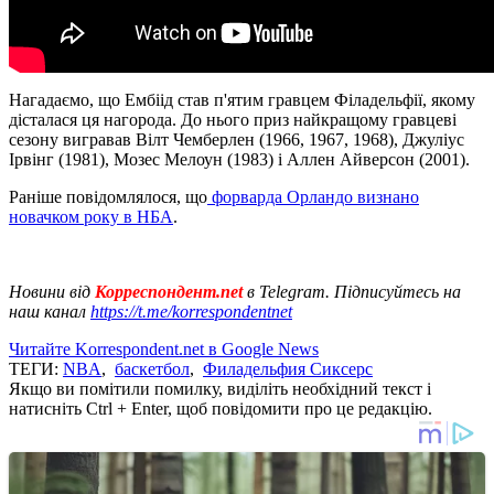
Нагадаємо, що Ембіід став п'ятим гравцем Філадельфії, якому
дісталася ця нагорода. До нього приз найкращому гравцеві
сезону вигравав Вілт Чемберлен (1966, 1967, 1968), Джуліус
Ірвінг (1981), Мозес Мелоун (1983) і Аллен Айверсон (2001).
Раніше повідомлялося, що
форварда Орландо визнано
новачком року в НБА
.
Новини від
Корреспондент.net
в Telegram. Підписуйтесь на
наш канал
https://t.me/korrespondentnet
Читайте Korrespondent.net в Google News
ТЕГИ:
NBA
,
баскетбол
,
Филадельфия Сиксерс
Якщо ви помітили помилку, виділіть необхідний текст і
натисніть Ctrl + Enter, щоб повідомити про це редакцію.