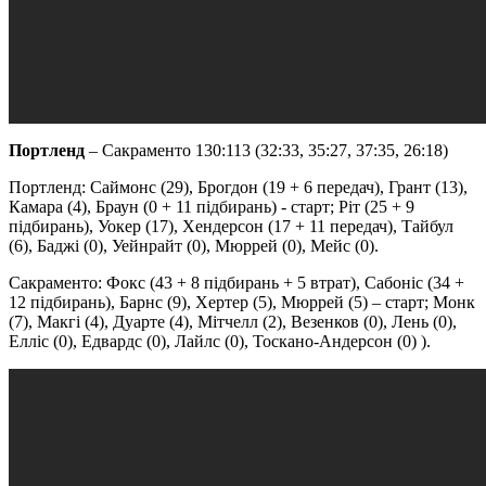
Портленд
– Сакраменто 130:113 (32:33, 35:27, 37:35, 26:18)
Портленд: Саймонс (29), Брогдон (19 + 6 передач), Грант (13),
Камара (4), Браун (0 + 11 підбирань) - старт; Ріт (25 + 9
підбирань), Уокер (17), Хендерсон (17 + 11 передач), Тайбул
(6), Баджі (0), Уейнрайт (0), Мюррей (0), Мейс (0).
Сакраменто: Фокс (43 + 8 підбирань + 5 втрат), Сабоніс (34 +
12 підбирань), Барнс (9), Хертер (5), Мюррей (5) – старт; Монк
(7), Макгі (4), Дуарте (4), Мітчелл (2), Везенков (0), Лень (0),
Елліс (0), Едвардс (0), Лайлс (0), Тоскано-Андерсон (0) ).