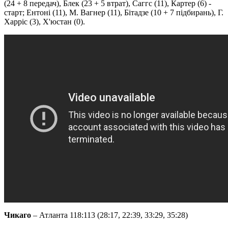
(24 + 8 передач), Блек (23 + 5 втрат), Саггс (11), Картер (6) -
старт; Ентоні (11), М. Вагнер (11), Бітадзе (10 + 7 підбирань), Г.
Харріс (3), Х'юстан (0).
Чикаго
– Атланта 118:113 (28:17, 22:39, 33:29, 35:28)