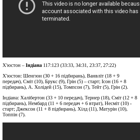
Х'юстон –
Індіана
117:123 (33:33, 34:31, 23:37, 27:22)
Х'юстон: Шенгюн (30 + 16 підбирань), Ванвліт (18 + 9
передач), Сміт (10), Брукс (9), Грін (5) – старт; Ісон (16 + 8
підбирань), А. Холідей (15), Томпсон (7), Тейт (5), Грін (2).
Індіана: Халібертон (33 + 10 передач), Тернер (18), Сміт (12 + 8
підбирань), Нембард (11 + 6 передач + 6 втрат), Несміт (10) -
старт; Джексон (11 + 8 підбирань), Хілд (11), Матурін (10),
Топпін (7).