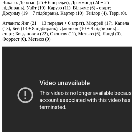
Чикаго: Дерозан (25 + 6 передач), Драммонд (24 + 25
підбирань), Уайт (19), Карузо (11), Вільямс (6) - старт;
Досунму (19 + 7 підбирань), Картер (10), Тейлор (4), Террі (0).
Атланта: Янг (21 + 13 передач + 6 втрат), Мюррей (17), Капела
(13), Бей (13 + 8 підбирань), Джонсон (10 + 9 підбирань) -
старт; Богданович (22), Оконгву (11), Метьюз (6), Ланді (0),
Форрест (0), Метьюз (0).