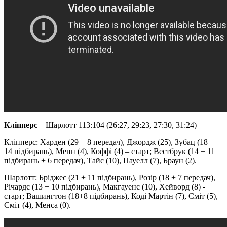
Кліпперс
– Шарлотт 113:104 (26:27, 29:23, 27:30, 31:24)
Кліпперс: Харден (29 + 8 передач), Джордж (25), Зубац (18 +
14 підбирань), Менн (4), Коффі (4) – старт; Вестбрук (14 + 11
підбирань + 6 передач), Тайс (10), Пауелл (7), Браун (2).
Шарлотт: Бріджес (21 + 11 підбирань), Розір (18 + 7 передач),
Річардс (13 + 10 підбирань), Макгауенс (10), Хейворд (8) -
старт; Вашингтон (18+8 підбирань), Коді Мартін (7), Сміт (5),
Сміт (4), Менса (0).