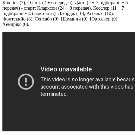
Коллінз (7), Олінік (7 + 6 передач), Данн (2 + 7 підбирань + 6
передач) - старт; Кларксон (24 + 8 передач), Кесслер (11 + 7
підбирань + 4 блок-шоти), Джордж (10), Агбаджі (10),
Фонтеккйо (8), Сенсабо (0), Шаманич (0), Юртсевен (0) ,
Хендрікс (0).