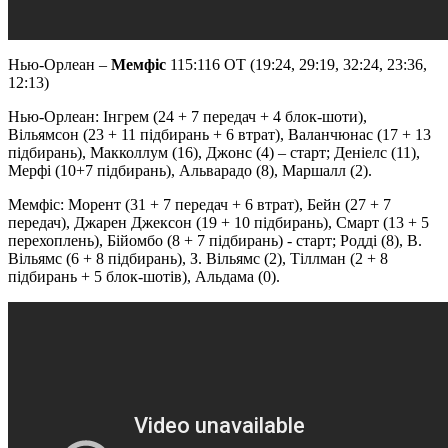
Нью-Орлеан –
Мемфіс
115:116 OT (19:24, 29:19, 32:24, 23:36,
12:13)
Нью-Орлеан: Інгрем (24 + 7 передач + 4 блок-шоти),
Вільямсон (23 + 11 підбирань + 6 втрат), Валанчюнас (17 + 13
підбирань), Макколлум (16), Джонс (4) – старт; Деніелс (11),
Мерфі (10+7 підбирань), Альварадо (8), Маршалл (2).
Мемфіс: Морент (31 + 7 передач + 6 втрат), Бейн (27 + 7
передач), Джарен Джексон (19 + 10 підбирань), Смарт (13 + 5
перехоплень), Бійомбо (8 + 7 підбирань) - старт; Родді (8), В.
Вільямс (6 + 8 підбирань), З. Вільямс (2), Тіллман (2 + 8
підбирань + 5 блок-шотів), Альдама (0).