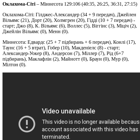
Оклахома-Сіті
– Міннесота 129:106 (40:35, 26:25, 36:31, 27:15)
Оклахома-Сіті: Гілджес-Александер (34 + 9 передач), Джейлен
Вільямс (21), Дорт (20), Холмгрен (20), Гідді (10 + 7 передач) -
старт; Джо (8), К. Вільямс (6), Воллес (5), Віггінс (3), Міціч (2),
Джейлін Вільямс (0), Менн (0).
Міннесота: Едвардс (25 + 7 підбирань + 6 передач), Конлі (17),
Таунс (16 + 5 втрат), Гобер (10), Макденіелс (8) - старт;
Александер-Уокер (8), Андерсон (7), Міллер (7), Рід (6+7
підбирань), Маклафлін (2), Майнотт (0), Браун (0), Мур (0),
Мілтон (0).