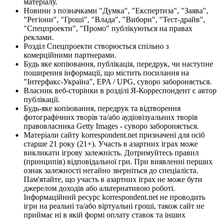
матеріалу.
Новини з позначками "Думка", "Експертиза", "Заява",
"Регіони", "Гроші", "Влада", "Вибори", "Тест-драйв",
"Спецпроекти", "Промо" публікуються на правах
реклами.
Розділ Спецпроекти створюється спільно з
комерційними партнерами.
Будь яке копіювання, публікація, передрук, чи наступне
поширення інформації, що містить посилання на
"Інтерфакс-Україна", EPA / UPG, суворо забороняється.
Власник веб-сторінки в розділі Я-Корреспондент є автор
публікації.
Будь-яке копіювання, передрук та відтворення
фотографічних творів та/або аудіовізуальних творів
правовласника Getty Images - суворо забороняється.
Матеріали сайту korrespondent.net призначені для осіб
старше 21 року (21+). Участь в азартних іграх може
викликати ігрову залежність. Дотримуйтесь правил
(принципів) відповідальної гри. При виявленні перших
ознак залежності негайно зверніться до спеціаліста.
Пам'ятайте, що участь в азартних іграх не може бути
джерелом доходів або альтернативою роботі.
Інформаційний ресурс korrespondent.net не проводить
ігри на реальні та/або віртуальні гроші, також сайт не
приймає ні в якій формі оплату ставок та інших