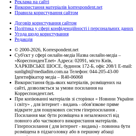
Реклама на сайті
Використання матеріалів korrespondent.net
Правила користування сайтом
Договір користування сайтом
Політика у сфері конфіденційності і персональних даних
Угода щодо користування
Редакція
© 2000-2026, Korrespondent.net
Суб'єкт у сфері онлайн-медіа Назва онлайн-медіа –
«КореспонденТ.net» Адреса: 02091, місто Київ,
ХАРКІВСЬКЕ ШОСЕ, будинок 172-Б, офіс 208/1 E-mail:
sunlight@mediadim.com.ua
Телефон: 044-205-43-00
Ідентифікатор медіа – R40-06068
Використання будь-яких матеріалів, розміщених на
сайті, дозволяється за умови посилання на
Корреспондент.net.
При копіюванні матеріалів зі сторінки « Новини України
і світу» , для інтернет - видань - обов'язкове пряме
відкрите для пошукових систем гіперпосилання .
Посилання має бути розміщена в незалежності від
повного або часткового використання матеріалів.
Гіперпосилання ( для інтернет - видань) - повинна бути
розміщена в підзаголовку або в першому абзаці