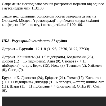
Сакраменто несподівано зазнав розгромної поразки від одного
з аутсайдерів ліги 113:130.
Також несподіваним розгромом гостей завершився матч в
Оклахомі. Місцеві "громовержці" приймали лідера Західної
конференції Міннесоту, і легко розбили її 129:106.
НБА. Регулярний чемпіонат. 27 грудня
Детройт –
Бруклін
112:118 (31:25, 23:36, 31:27, 27:30)
Детройт: Каннінгем (41 + 9 підбирань), Богданович (23),
Дюрен (12 + 15 підбирань), Айві (9), Стюарт (7 + 11
підбирань) - старт; Беркс (15), Нокс (3), Томпсон (2), Уайзмен
(0), Сасер (0).
Бруклін: К. Джонсон (24), Бріджес (21), Томас (17), Клекстон
(11 + 11 підбирань), Дінуїдді (9 + 6 передач) - старт; Фінні-Сміт
(11), Шарп (11 + 11 підбирань + 4 блок-шоти), О'Ніл (8), Сміт
(6).