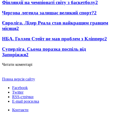
Фінляндії на чемпіонаті світу з баскетболу
2
Чергова легенда залишає великий спорт?
2
Євроліга. Лідер Реала став найкращим гравцем
місяця
2
НБА. Голден Стейт не мав проблем з Кліпперс
2
Суперліга. Сьома поразка поспіль від
Запоріжжя
2
Читати коментарі
Повна версія сайту
Facebook
Twitter
RSS-стрічки
E-mail розсилка
Контакти