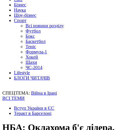
Бізнес
Наука
Шоу-бізнес
Спорт
Всі новини розділу
Футбол
Бокс
Баскетбол
Теніс
Формула-1
Хокей
Шахи
ЧС-2014
Lifestyle
БЛОГИ ЧИТАЧІВ
СПЕЦТЕМА:
Війна в Ірані
ВСІ ТЕМИ
Вступ України в ЄС
Теракт в Барселоні
НБА: Оклахома б'є лідера,