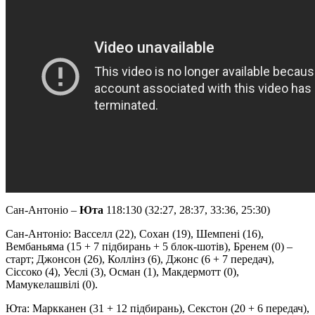
Сан-Антоніо –
Юта
118:130 (32:27, 28:37, 33:36, 25:30)
Сан-Антоніо: Васселл (22), Сохан (19), Шемпені (16),
Вембаньяма (15 + 7 підбирань + 5 блок-шотів), Бренем (0) –
старт; Джонсон (26), Коллінз (6), Джонс (6 + 7 передач),
Сіссоко (4), Уеслі (3), Осман (1), Макдермотт (0),
Мамукелашвілі (0).
Юта: Маркканен (31 + 12 підбирань), Секстон (20 + 6 передач),