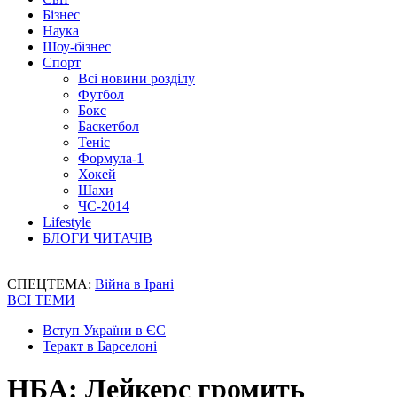
Бізнес
Наука
Шоу-бізнес
Спорт
Всі новини розділу
Футбол
Бокс
Баскетбол
Теніс
Формула-1
Хокей
Шахи
ЧС-2014
Lifestyle
БЛОГИ ЧИТАЧІВ
СПЕЦТЕМА:
Війна в Ірані
ВСІ ТЕМИ
Вступ України в ЄС
Теракт в Барселоні
НБА: Лейкерс громить