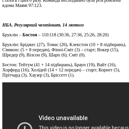
сталось і цього разу. Команда несподівано була розгромлена
вдома Маямі 97:123.
НБА. Регулярний чемпіонат. 14 лютого
Бруклін –
Бостон
– 110:118 (30:36, 27:36, 25:26, 28:20)
Бруклін: Бріджес (27), Томас (26), Клекстон (10 + 8 підбирань),
Сіммонс (5 + 8 передач), Фінні-Сміт (3) – старт; Вокер (15),
Шредер (9), Вілсон (9), Шарп (6), Сміт (0).
Бостон: Тейтум (41 + 14 підбирань), Браун (19), Вайт (16),
Хорфорд (16), Холідей (14 + 12 передач) – старт; Корнет (5),
Прітчард (3), Хаузер (3), Бріссетт (1).