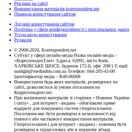
Реклама на сайті
Використання матеріалів korrespondent.net
Правила користування сайтом
Договір користування сайтом
Політика у сфері конфіденційності і персональних даних
Угода щодо користування
Редакція
© 2000-2026, Korrespondent.net
Суб'єкт у сфері онлайн-медіа Назва онлайн-медіа –
«КореспонденТ.net» Адреса: 02091, місто Київ,
ХАРКІВСЬКЕ ШОСЕ, будинок 172-Б, офіс 208/1 E-mail:
sunlight@mediadim.com.ua
Телефон: 044-205-43-00
Ідентифікатор медіа – R40-06068
Використання будь-яких матеріалів, розміщених на
сайті, дозволяється за умови посилання на
Корреспондент.net.
При копіюванні матеріалів зі сторінки « Новини України
і світу» , для інтернет - видань - обов'язкове пряме
відкрите для пошукових систем гіперпосилання .
Посилання має бути розміщена в незалежності від
повного або часткового використання матеріалів.
Гіперпосилання ( для інтернет - видань) - повинна бути
розміщена в підзаголовку або в першому абзаці