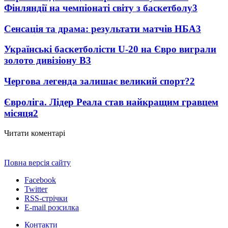
Фінляндії на чемпіонаті світу з баскетболу
3
Сенсація та драма: результати матчів НБА
3
Українські баскетболісти U-20 на Євро виграли
золото дивізіону В
3
Чергова легенда залишає великий спорт?
2
Євроліга. Лідер Реала став найкращим гравцем
місяця
2
Читати коментарі
Повна версія сайту
Facebook
Twitter
RSS-стрічки
E-mail розсилка
Контакти