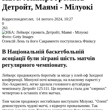
Детройт, Маямі - Мілуокі
Корреспондент.net, 14 лютого 2024, 10:27
0
261
Фото: Getty Images
Олексій Лень та його Сакраменто поступились Фініксу
В Національній баскетбольній
асоціації були зіграні шість матчів
регулярного чемпіонату.
Лейкерс продовжують боротьбу за місце у плей-оф Західної
конференції. Минулої ночі команда, на власному паркеті у
Лос-Анджелесі, легко здолала головного аутсайдера
чемпіонату Детройт 125:111. Ця перемога стала для "озерних"
четвертою в останніх п'яти матчах.
Тим часом продовжує нестабільно виступати Мілуокі. "Олені"
демонструють чудові матчі, з відверто провальними. Так