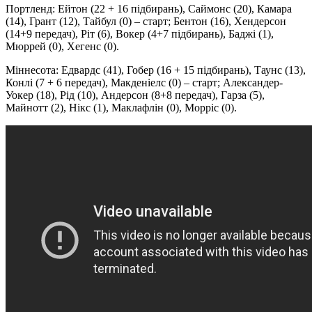
Портленд: Ейтон (22 + 16 підбирань), Саймонс (20), Камара
(14), Грант (12), Тайбул (0) – старт; Бентон (16), Хендерсон
(14+9 передач), Ріт (6), Вокер (4+7 підбирань), Баджі (1),
Мюррей (0), Хегенс (0).
Міннесота: Едвардс (41), Гобер (16 + 15 підбирань), Таунс (13),
Конлі (7 + 6 передач), Макденіелс (0) – старт; Александер-
Уокер (18), Рід (10), Андерсон (8+8 передач), Гарза (5),
Майнотт (2), Нікс (1), Маклафлін (0), Морріс (0).