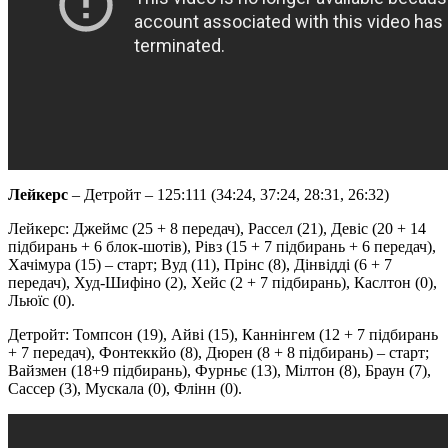
Лейкерс
– Детройт – 125:111 (34:24, 37:24, 28:31, 26:32)
Лейкерс: Джеймс (25 + 8 передач), Рассел (21), Девіс (20 + 14
підбирань + 6 блок-шотів), Рівз (15 + 7 підбирань + 6 передач),
Хачімура (15) – старт; Вуд (11), Прінс (8), Дінвідді (6 + 7
передач), Худ-Шифіно (2), Хейс (2 + 7 підбирань), Каслтон (0),
Льюїс (0).
Детройт: Томпсон (19), Айві (15), Каннінгем (12 + 7 підбирань
+ 7 передач), Фонтеккйо (8), Дюрен (8 + 8 підбирань) – старт;
Вайзмен (18+9 підбирань), Фурньє (13), Мілтон (8), Браун (7),
Сассер (3), Мускала (0), Флінн (0).