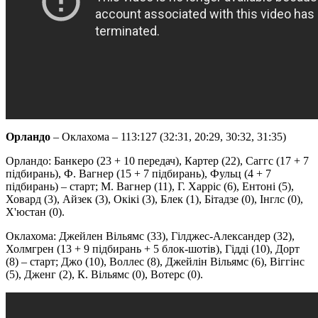
Орландо
– Оклахома – 113:127 (32:31, 20:29, 30:32, 31:35)
Орландо: Банкеро (23 + 10 передач), Картер (22), Саггс (17 + 7
підбирань), Ф. Вагнер (15 + 7 підбирань), Фульц (4 + 7
підбирань) – старт; М. Вагнер (11), Г. Харріс (6), Ентоні (5),
Ховард (3), Айзек (3), Окікі (3), Блек (1), Бітадзе (0), Інглс (0),
Х'юстан (0).
Оклахома: Джейлен Вільямс (33), Гілджес-Александер (32),
Холмгрен (13 + 9 підбирань + 5 блок-шотів), Гідді (10), Дорт
(8) – старт; Джо (10), Воллес (8), Джейлін Вільямс (6), Віггінс
(5), Дженг (2), К. Вільямс (0), Вотерс (0).