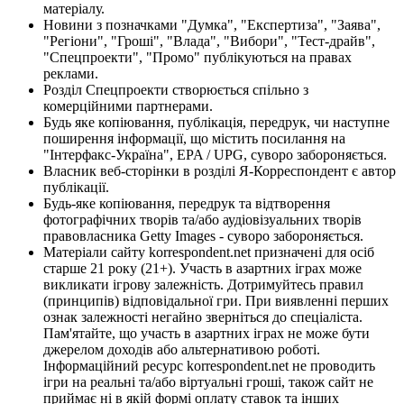
матеріалу.
Новини з позначками "Думка", "Експертиза", "Заява",
"Регіони", "Гроші", "Влада", "Вибори", "Тест-драйв",
"Спецпроекти", "Промо" публікуються на правах
реклами.
Розділ Спецпроекти створюється спільно з
комерційними партнерами.
Будь яке копіювання, публікація, передрук, чи наступне
поширення інформації, що містить посилання на
"Інтерфакс-Україна", EPA / UPG, суворо забороняється.
Власник веб-сторінки в розділі Я-Корреспондент є автор
публікації.
Будь-яке копіювання, передрук та відтворення
фотографічних творів та/або аудіовізуальних творів
правовласника Getty Images - суворо забороняється.
Матеріали сайту korrespondent.net призначені для осіб
старше 21 року (21+). Участь в азартних іграх може
викликати ігрову залежність. Дотримуйтесь правил
(принципів) відповідальної гри. При виявленні перших
ознак залежності негайно зверніться до спеціаліста.
Пам'ятайте, що участь в азартних іграх не може бути
джерелом доходів або альтернативою роботі.
Інформаційний ресурс korrespondent.net не проводить
ігри на реальні та/або віртуальні гроші, також сайт не
приймає ні в якій формі оплату ставок та інших