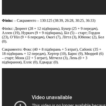
Фінікс
– Сакраменто – 130:125 (38:39, 26:28, 30:25, 36:33)
Фінікс: Дюрент (28 + 12 підбирань), Букер (25 + 9 передач),
Аллен (19), Нуркич (9 + 9 підбирань), Біл (5) – старт; Гордон
(23), О’Ніл (9 + 6 передач), Окогі (7), Літтл (3), Юбенкс (2), Бол
(0).
Сакраменто: Фокс (40 + 8 підбирань + 5 втрат), Сабоніс (35 +
18 підбирань + 12 передач), Хертер (10), Барнс (9), Мюррей (6)
– старт; Монк (22 + 5 втрат), Мітчелл (3), Лень (0 + 3
підбирання), Елліс (0), Едвардс (0).