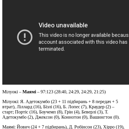
Мілуокі –
Маямі
– 97:123 (28:40, 24:29, 24:29, 21:25)
Мілуокі: Я. Адетокумбо (23 + 11 підбирань + 8 передач + 5
втрат), Ліллард (16), Бізлі (16), Б. Лопес (7), Краудер (2) –
старт; Портіс (16), Боучемп (8), Грін (4), Беверлі (3), Т.
Адетокумбо (2), Джексон (0), Коннотон (0), Вашингтон (0).
Маямі: Йович (24 + 7 підбирань), Д. Робінсон (23), Хірро (19),