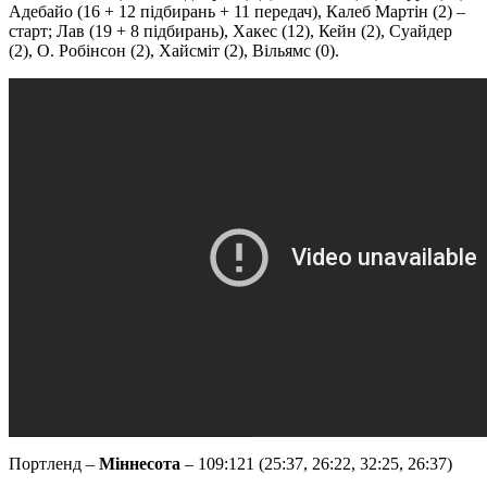
Адебайо (16 + 12 підбирань + 11 передач), Калеб Мартін (2) –
старт; Лав (19 + 8 підбирань), Хакес (12), Кейн (2), Суайдер
(2), О. Робінсон (2), Хайсміт (2), Вільямс (0).
Портленд –
Міннесота
– 109:121 (25:37, 26:22, 32:25, 26:37)