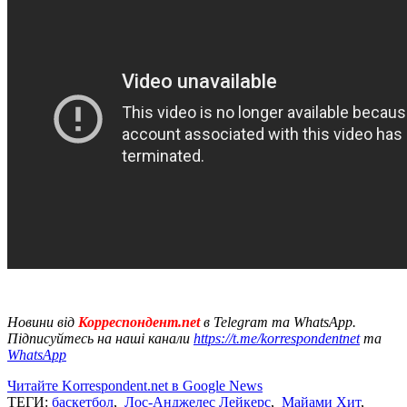
Новини від
Корреспондент.net
в Telegram та WhatsApp.
Підписуйтесь на наші канали
https://t.me/korrespondentnet
та
WhatsApp
Читайте Korrespondent.net в Google News
ТЕГИ:
баскетбол
,
Лос-Анджелес Лейкерс
,
Майами Хит
,