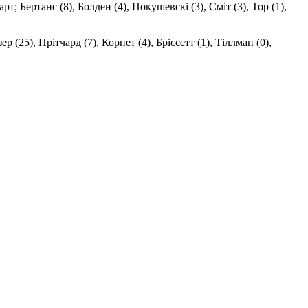
рт; Бертанс (8), Болден (4), Покушевскі (3), Сміт (3), Тор (1),
 (25), Прітчард (7), Корнет (4), Бріссетт (1), Тіллман (0),