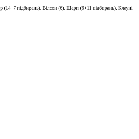
кер (14+7 підбирань), Вілсон (6), Шарп (6+11 підбирань), Клауні