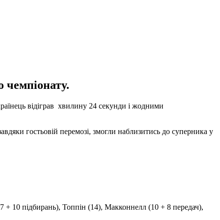
о чемпіонату.
раїнець відіграв хвилину 24 секунди і жодними
авдяки гостьовій перемозі, змогли наблизитись до суперника у
(17 + 10 підбирань), Топпін (14), Макконнелл (10 + 8 передач),