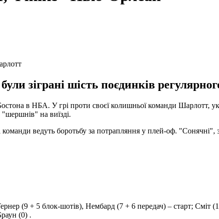
арлотт
 були зіграні шість поєдинків регулярног
остона в НБА. У грі проти своєї колишньої команди Шарлотт, ук
 "шершнів" на виїзді.
оманди ведуть боротьбу за потрапляння у плей-оф. "Сонячні", з
 Тернер (9 + 5 блок-шотів), Нембард (7 + 6 передач) – старт; Сміт 
раун (0) .