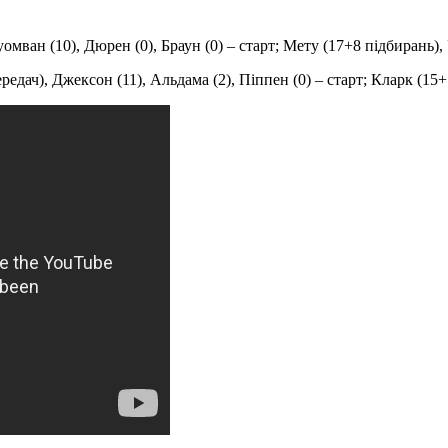
уомван (10), Дюрен (0), Браун (0) – старт; Мету (17+8 підбирань),
дач), Джексон (11), Альдама (2), Піппен (0) – старт; Кларк (15+7 