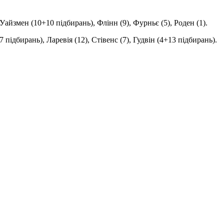
 Уайзмен (10+10 підбирань), Флінн (9), Фурньє (5), Роден (1).
підбирань), Ларевія (12), Стівенс (7), Гудвін (4+13 підбирань).