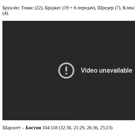
Бруклін: Томас (22), Бріджес (19 + 6 передач), Шредер (7), Клек
(4).
Шарлотт –
Бостон
104:118 (32:30, 21:29, 26:36, 25:23)