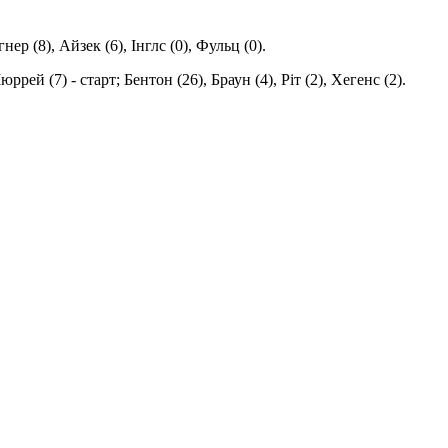
нер (8), Айзек (6), Інглс (0), Фульц (0).
ей (7) - старт; Бентон (26), Браун (4), Ріт (2), Хегенс (2).