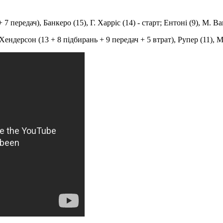
 передач), Банкеро (15), Г. Харріс (14) - старт; Ентоні (9), М. Ваг
ендерсон (13 + 8 підбирань + 9 передач + 5 втрат), Рупер (11), Мюрр