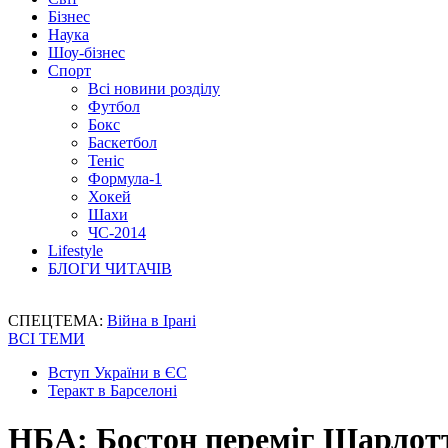
Бізнес
Наука
Шоу-бізнес
Спорт
Всі новини розділу
Футбол
Бокс
Баскетбол
Теніс
Формула-1
Хокей
Шахи
ЧС-2014
Lifestyle
БЛОГИ ЧИТАЧІВ
СПЕЦТЕМА:
Війна в Ірані
ВСІ ТЕМИ
Вступ України в ЄС
Теракт в Барселоні
НБА: Бостон переміг Шарлотт