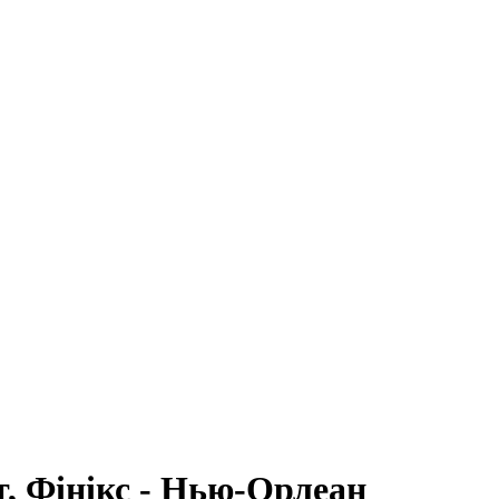
, Фінікс - Нью-Орлеан