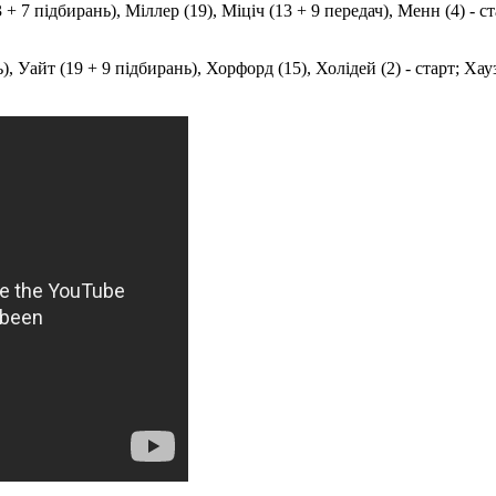
+ 7 підбирань), Міллер (19), Міціч (13 + 9 передач), Менн (4) - ста
 Уайт (19 + 9 підбирань), Хорфорд (15), Холідей (2) - старт; Хаузер