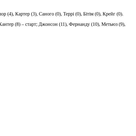
(4), Картер (3), Саного (0), Террі (0), Бітім (0), Крейг (0).
Хантер (8) – старт; Джонсон (11), Фернанду (10), Метьюз (9),