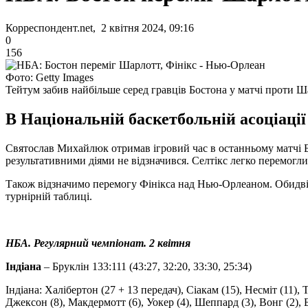
Корреспондент.net, 2 квітня 2024, 09:16
0
156
Фото: Getty Images
Тейтум забив найбільше серед гравців Бостона у матчі проти Ш
В Національній баскетбольній асоціації
Святослав Михайлюк отримав ігровий час в останньому матчі Б
результативними діями не відзначився. Селтікс легко перемогли
Також відзначимо перемогу Фінікса над Нью-Орлеаном. Обидві к
турнірній таблиці.
НБА. Регулярний чемпіонат. 2 квітня
Індіана
– Бруклін 133:111 (43:27, 32:20, 33:30, 25:34)
Індіана: Халібертон (27 + 13 передач), Сіакам (15), Несміт (11),
Джексон (8), Макдермотт (6), Уокер (4), Шеппард (3), Вонг (2), Б