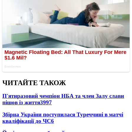
ЧИТАЙТЕ ТАКОЖ
П'ятиразовий чемпіон НБА та член Залу слави
пішов із життя
3997
Збірна України поступилася Туреччині в матчі
кваліфікації до ЧС
6