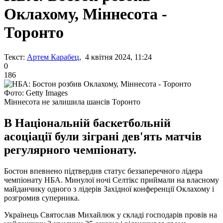
Оклахому, Міннесота -
Торонто
Текст:
Артем Карабец
, 4 квітня 2024, 11:24
0
186
Фото: Getty Images
Міннесота не залишила шансів Торонто
В Національній баскетбольній
асоціації були зіграні дев'ять матчів
регулярного чемпіонату.
Бостон впевнено підтвердив статус беззаперечного лідера
чемпіонату НБА. Минулої ночі Селтікс приймали на власному
майданчику одного з лідерів Західної конференції Оклахому і
розгромив суперника.
Українець Святослав Михайлюк у складі господарів провів на