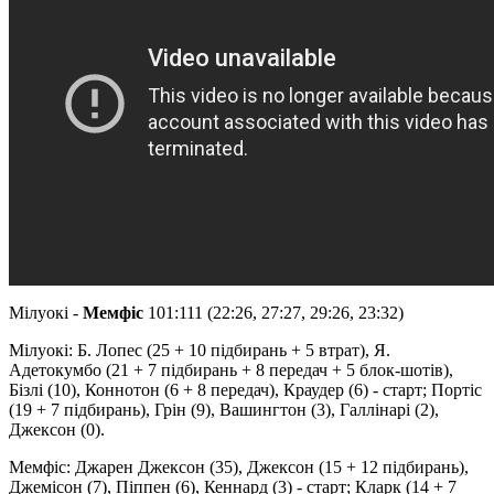
Мілуокі -
Мемфіс
101:111 (22:26, 27:27, 29:26, 23:32)
Мілуокі: Б. Лопес (25 + 10 підбирань + 5 втрат), Я.
Адетокумбо (21 + 7 підбирань + 8 передач + 5 блок-шотів),
Бізлі (10), Коннотон (6 + 8 передач), Краудер (6) - старт; Портіс
(19 + 7 підбирань), Грін (9), Вашингтон (3), Галлінарі (2),
Джексон (0).
Мемфіс: Джарен Джексон (35), Джексон (15 + 12 підбирань),
Джемісон (7), Піппен (6), Кеннард (3) - старт; Кларк (14 + 7