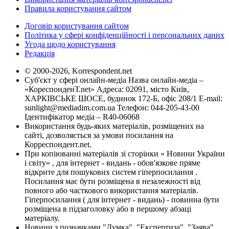
Правила користування сайтом
Договір користування сайтом
Політика у сфері конфіденційності і персональних даних
Угода щодо користування
Редакція
© 2000-2026, Korrespondent.net
Суб'єкт у сфері онлайн-медіа Назва онлайн-медіа –
«КореспонденТ.net» Адреса: 02091, місто Київ,
ХАРКІВСЬКЕ ШОСЕ, будинок 172-Б, офіс 208/1 E-mail:
sunlight@mediadim.com.ua
Телефон: 044-205-43-00
Ідентифікатор медіа – R40-06068
Використання будь-яких матеріалів, розміщених на
сайті, дозволяється за умови посилання на
Корреспондент.net.
При копіюванні матеріалів зі сторінки « Новини України
і світу» , для інтернет - видань - обов'язкове пряме
відкрите для пошукових систем гіперпосилання .
Посилання має бути розміщена в незалежності від
повного або часткового використання матеріалів.
Гіперпосилання ( для інтернет - видань) - повинна бути
розміщена в підзаголовку або в першому абзаці
матеріалу.
Новини з позначками "Думка", "Експертиза", "Заява",