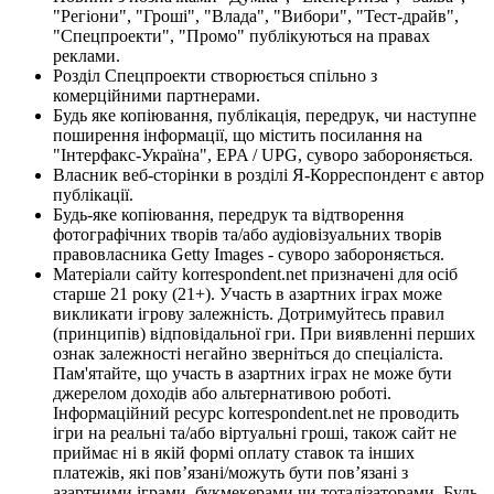
"Регіони", "Гроші", "Влада", "Вибори", "Тест-драйв",
"Спецпроекти", "Промо" публікуються на правах
реклами.
Розділ Спецпроекти створюється спільно з
комерційними партнерами.
Будь яке копіювання, публікація, передрук, чи наступне
поширення інформації, що містить посилання на
"Інтерфакс-Україна", EPA / UPG, суворо забороняється.
Власник веб-сторінки в розділі Я-Корреспондент є автор
публікації.
Будь-яке копіювання, передрук та відтворення
фотографічних творів та/або аудіовізуальних творів
правовласника Getty Images - суворо забороняється.
Матеріали сайту korrespondent.net призначені для осіб
старше 21 року (21+). Участь в азартних іграх може
викликати ігрову залежність. Дотримуйтесь правил
(принципів) відповідальної гри. При виявленні перших
ознак залежності негайно зверніться до спеціаліста.
Пам'ятайте, що участь в азартних іграх не може бути
джерелом доходів або альтернативою роботі.
Інформаційний ресурс korrespondent.net не проводить
ігри на реальні та/або віртуальні гроші, також сайт не
приймає ні в якій формі оплату ставок та інших
платежів, які пов’язані/можуть бути пов’язані з
азартними іграми, букмекерами чи тоталізаторами. Будь-