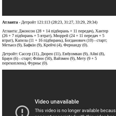
Атланта
- Детройт 121:113 (28:23, 31:27, 33:29, 29:34)
Атланта: Джонсон (28 + 14 підбирань + 11 передач), Хантер
(26 + 7 підбирань + 5 втрат), Мюррей (24 + 11 передач + 5
втрат), Капела (11 + 16 підбирань), Богданович (10) - старт;
Метьюз (9), Бафкін (9), Крейчі (4), Фернанду (0).
Детройт: Сассер (11), Дюрен (11), Евбуомван (9), Айві (8),
Браун (6) - старт; Флінн (50), Вайзмен (9), Мету (9 + 5
перехоплень), Фурньє (0).