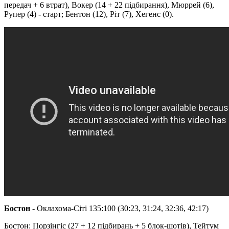
передач + 6 втрат), Вокер (14 + 22 підбирання), Мюррей (6),
Рупер (4) - старт; Бентон (12), Ріт (7), Хегенс (0).
Бостон
- Оклахома-Сіті 135:100 (30:23, 31:24, 32:36, 42:17)
Бостон: Порзінгіс (27 + 12 підбирань + 5 блок-шотів), Тейтум