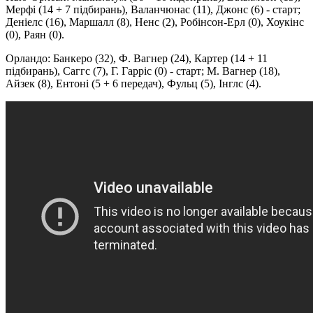
Мерфі (14 + 7 підбирань), Валанчюнас (11), Джонс (6) - старт;
Деніелс (16), Маршалл (8), Ненс (2), Робінсон-Ерл (0), Хоукінс
(0), Раян (0).
Орландо: Банкеро (32), Ф. Вагнер (24), Картер (14 + 11
підбирань), Саггс (7), Г. Гарріс (0) - старт; М. Вагнер (18),
Айзек (8), Ентоні (5 + 6 передач), Фульц (5), Інглс (4).