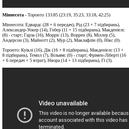
Міннесота
- Торонто 133:85 (23:19, 35:23, 33:18, 42:25)
Міннесота: Едвардс (28 + 6 передач), Рід (23 + 7 підбирань),
Александер-Уокер (14), Гобер (11 + 15 підбирань), Макденіелс
(8) - старт; Гарза (16), Морріс (13), Воррен (8), Міллер (5),
Андерсон (3), Майнотт (2), Мур (2), Маклафлін (0), Нікс (0).
Торонто: Куіклі (16), Дік (16 + 8 підбирань), Макденіелс (13 +
8 підбирань), Темпл (7), Вільямс (0) - старт; Фрімен-Ліберті (16
+ 6 передач + 5 втрат), Нвора (14 + 13 підбирань), Гі (3).