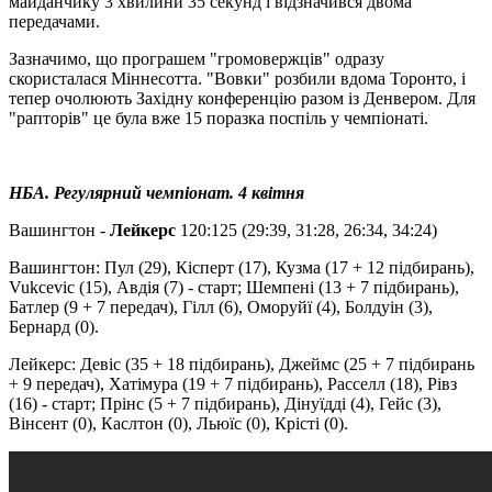
майданчику 3 хвилини 35 секунд і відзначився двома
передачами.
Зазначимо, що програшем "громовержців" одразу
скористалася Міннесотта. "Вовки" розбили вдома Торонто, і
тепер очолюють Західну конференцію разом із Денвером. Для
"рапторів" це була вже 15 поразка поспіль у чемпіонаті.
НБА. Регулярний чемпіонат. 4 квітня
Вашингтон -
Лейкерс
120:125 (29:39, 31:28, 26:34, 34:24)
Вашингтон: Пул (29), Кісперт (17), Кузма (17 + 12 підбирань),
Vukcevic (15), Авдія (7) - старт; Шемпені (13 + 7 підбирань),
Батлер (9 + 7 передач), Гілл (6), Оморуйї (4), Болдуін (3),
Бернард (0).
Лейкерс: Девіс (35 + 18 підбирань), Джеймс (25 + 7 підбирань
+ 9 передач), Хатімура (19 + 7 підбирань), Расселл (18), Рівз
(16) - старт; Прінс (5 + 7 підбирань), Дінуїдді (4), Гейс (3),
Вінсент (0), Каслтон (0), Льюїс (0), Крісті (0).