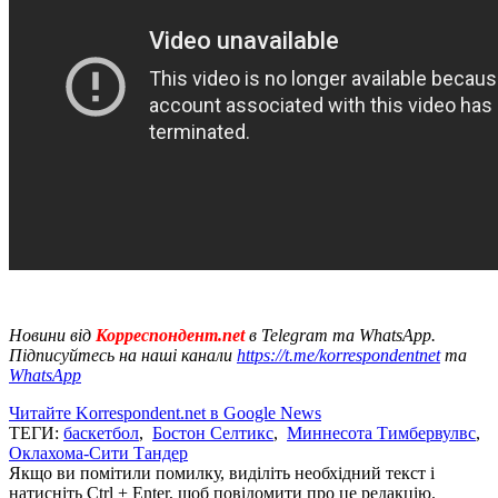
Новини від
Корреспондент.net
в Telegram та WhatsApp.
Підписуйтесь на наші канали
https://t.me/korrespondentnet
та
WhatsApp
Читайте Korrespondent.net в Google News
ТЕГИ:
баскетбол
,
Бостон Селтикс
,
Миннесота Тимбервулвс
,
Оклахома-Сити Тандер
Якщо ви помітили помилку, виділіть необхідний текст і
натисніть Ctrl + Enter, щоб повідомити про це редакцію.