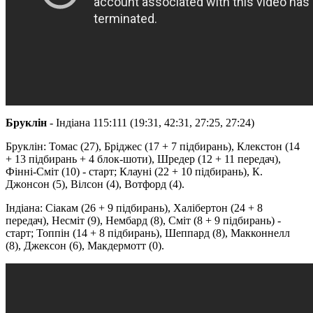
Бруклін
- Індіана 115:111 (19:31, 42:31, 27:25, 27:24)
Бруклін: Томас (27), Бріджес (17 + 7 підбирань), Клекстон (14
+ 13 підбирань + 4 блок-шоти), Шредер (12 + 11 передач),
Фінні-Сміт (10) - старт; Клауні (22 + 10 підбирань), К.
Джонсон (5), Вілсон (4), Вотфорд (4).
Індіана: Сіакам (26 + 9 підбирань), Халібертон (24 + 8
передач), Несміт (9), Нембард (8), Сміт (8 + 9 підбирань) -
старт; Топпін (14 + 8 підбирань), Шеппард (8), Макконнелл
(8), Джексон (6), Макдермотт (0).