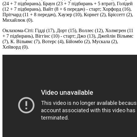
(24 + 7 підбирань), Браун (23 + 7 підбирань + 5 втрат), Голідей
(12 + 7 підбирань), Вайт (8 + 6 передач) - старт; Хорфорд (16),
Прітчард (11 + 8 передач), Хаузер (10), Корнет (2), Бріссетт (2),
Михайлюк (0).
Оклахома-Сіті: Гідді (17), Дорт (15), Воллес (12), Холмгрен (11
+ 7 підбирань), Віггінс (10) - старт; Джо (13), Джейлін Вільямс
(7), К. Вільямс (7), Вотерс (4), Бійомбо (2), Мускала (2),
Хейворд (0).