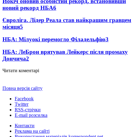
Йокіч оновив особистий рекорд, встановивши
новий рекорд НБА
6
Євроліга. Лідер Реала став найкращим гравцем
місяця
5
НБА: Мілуокі перемогло Філадельфію
3
НБА: ЛеБрон врятував Лейкерс після промаху
Дончича
2
Читати коментарі
Повна версія сайту
Facebook
Twitter
RSS-стрічки
E-mail розсилка
Контакти
Реклама на сайті
Використання матеріалів korrespondent.net