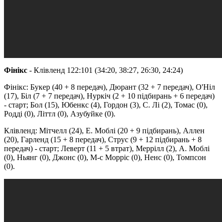
Фінікс
- Клівленд 122:101 (34:20, 38:27, 26:30, 24:24)
Фінікс: Букер (40 + 8 передач), Дюрант (32 + 7 передач), О'Ніл
(17), Біл (7 + 7 передач), Нуркіч (2 + 10 підбирань + 6 передач)
- старт; Бол (15), Юбенкс (4), Гордон (3), С. Лі (2), Томас (0),
Родді (0), Літтл (0), Азубуйке (0).
Клівленд: Мітчелл (24), Е. Моблі (20 + 9 підбирань), Аллен
(20), Гарленд (15 + 8 передач), Струс (9 + 12 підбирань + 8
передач) - старт; Леверт (11 + 5 втрат), Меррілл (2), А. Моблі
(0), Ньянг (0), Джонс (0), М-с Морріс (0), Ненс (0), Томпсон
(0).