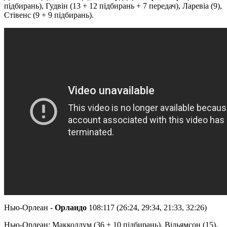
підбирань), Гудвін (13 + 12 підбирань + 7 передач), Ларевіа (9),
Стівенс (9 + 9 підбирань).
Нью-Орлеан -
Орландо
108:117 (26:24, 29:34, 21:33, 32:26)
Нью-Орлеан: Макколлум (36 + 10 підбирань), Вільямсон (15),