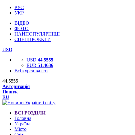
РУС
УКР
ВІДЕО
ФОТО
НАЙПОПУЛЯРНІШІ
СПЕЦПРОЕКТИ
USD
USD
44.5555
EUR
51.4636
Всі курси валют
44.5555
Авторизація
Пошук
RU
ВСІ РОЗДІЛИ
Головна
Україна
Місто
Світ