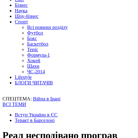
Бізнес
Наука
Шоу-бізнес
Спорт
Всі новини розділу
Футбол
Бокс
Баскетбол
Теніс
Формула-1
Хокей
Шахи
ЧС-2014
Lifestyle
БЛОГИ ЧИТАЧІВ
СПЕЦТЕМА:
Війна в Ірані
ВСІ ТЕМИ
Вступ України в ЄС
Теракт в Барселоні
Реал несподівано програв