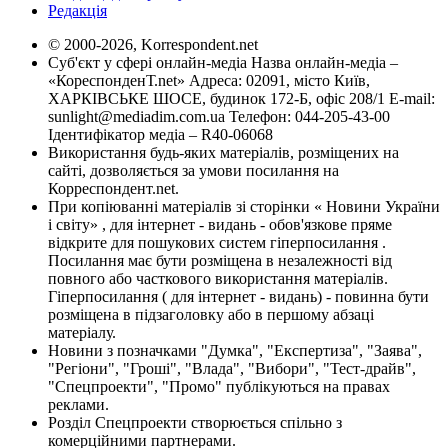
Редакція
© 2000-2026, Korrespondent.net
Суб'єкт у сфері онлайн-медіа Назва онлайн-медіа –
«КореспонденТ.net» Адреса: 02091, місто Київ,
ХАРКІВСЬКЕ ШОСЕ, будинок 172-Б, офіс 208/1 E-mail:
sunlight@mediadim.com.ua
Телефон: 044-205-43-00
Ідентифікатор медіа – R40-06068
Використання будь-яких матеріалів, розміщених на
сайті, дозволяється за умови посилання на
Корреспондент.net.
При копіюванні матеріалів зі сторінки « Новини України
і світу» , для інтернет - видань - обов'язкове пряме
відкрите для пошукових систем гіперпосилання .
Посилання має бути розміщена в незалежності від
повного або часткового використання матеріалів.
Гіперпосилання ( для інтернет - видань) - повинна бути
розміщена в підзаголовку або в першому абзаці
матеріалу.
Новини з позначками "Думка", "Експертиза", "Заява",
"Регіони", "Гроші", "Влада", "Вибори", "Тест-драйв",
"Спецпроекти", "Промо" публікуються на правах
реклами.
Розділ Спецпроекти створюється спільно з
комерційними партнерами.