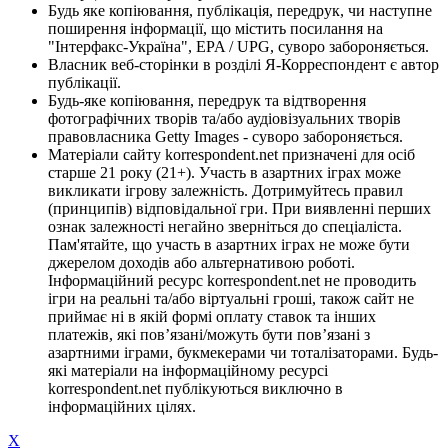
Будь яке копіювання, публікація, передрук, чи наступне
поширення інформації, що містить посилання на
"Інтерфакс-Україна", EPA / UPG, суворо забороняється.
Власник веб-сторінки в розділі Я-Корреспондент є автор
публікації.
Будь-яке копіювання, передрук та відтворення
фотографічних творів та/або аудіовізуальних творів
правовласника Getty Images - суворо забороняється.
Матеріали сайту korrespondent.net призначені для осіб
старше 21 року (21+). Участь в азартних іграх може
викликати ігрову залежність. Дотримуйтесь правил
(принципів) відповідальної гри. При виявленні перших
ознак залежності негайно зверніться до спеціаліста.
Пам'ятайте, що участь в азартних іграх не може бути
джерелом доходів або альтернативою роботі.
Інформаційний ресурс korrespondent.net не проводить
ігри на реальні та/або віртуальні гроші, також сайт не
приймає ні в якій формі оплату ставок та інших
платежів, які пов’язані/можуть бути пов’язані з
азартними іграми, букмекерами чи тоталізаторами. Будь-
які матеріали на інформаційному ресурсі
korrespondent.net публікуються виключно в
інформаційних цілях.
X