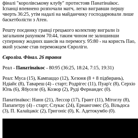
фіналі "королівському клубу" протистояв Панатінаїкос.
Іспанці впевнено розпочали матч, легко вигравши першу
чверть 36:25, утім надалі на майданчику господарювали лише
баскетболісти з Атен.
Решту поєдинку гравці грецького колективу виграли із
загальним рахунком 70:44, таким чином не залишивши
супернику жодних шансів на перемогу. 95:80 - на користь Пао,
який усьоме став переможцем Євроліги.
Євроліга. Фінал. 26 травня
Реал -
Панатінаїкос
- 80:95 (36:25, 18:24, 7:15, 19:31)
Реал: Муса (15), Кампаццо (12), Хезоня (8 + 8 підбирань),
Ндіайє (8), Тавареш (4) - старт; Родрігес (11), Пуар'є (8), Серхіо
Юль (6), Ябуселе (6), Козюр (2), Руді Фернандес (0).
Панатінаїкос: Нанн (21), Лессор (17), Грант (11), Мітоглу (8),
Папапетру (4) - старт; Слукас (24), Ернангомес (5), Вільдоса
(3), П. Калаїцакіс (2), Григоніс (0), К. Адетокумбо (0).