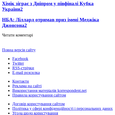
Хімік зіграє з Дніпром у півфіналі Кубка
України
2
НБА: Ліллард отримав приз імені Меджіка
Джонсона
2
Читати коментарі
Повна версія сайту
Facebook
Twitter
RSS-стрічки
E-mail розсилка
Контакти
Реклама на сайті
Використання матеріалів korrespondent.net
Правила користування сайтом
Договір користування сайтом
Політика у сфері конфіденційності і персональних даних
Угода щодо користування