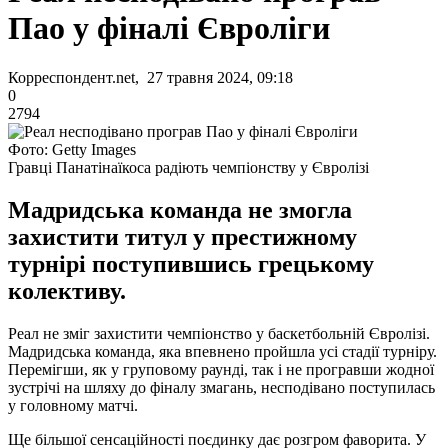
Пао у фіналі Євроліги
Корреспондент.net, 27 травня 2024, 09:18
0
2794
Фото: Getty Images
Гравці Панатінаїкоса радіють чемпіонству у Євролізі
Мадридська команда не змогла
захистити титул у престижному
турнірі поступившись грецькому
колективу.
Реал не зміг захистити чемпіонство у баскетбольній Євролізі.
Мадридська команда, яка впевнено пройшла усі стадії турніру.
Перемігши, як у груповому раунді, так і не програвши жодної
зустрічі на шляху до фіналу змагань, несподівано поступилась
у головному матчі.
Ще більшої сенсаційності поєдинку дає розгром фаворита. У