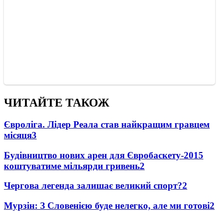
ЧИТАЙТЕ ТАКОЖ
Євроліга. Лідер Реала став найкращим гравцем
місяця
3
Будівництво нових арен для Євробаскету-2015
коштуватиме мільярди гривень
2
Чергова легенда залишає великий спорт?
2
Мурзін: З Словенією буде нелегко, але ми готові
2