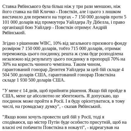
Ставка Рябінського була більш ніж у три рази меншою, ніж
його ставка на бій Кличко - Повєткін, але і цього з лишком
вистачило для перемоги на торгах - 7 150 000 доларів проти 5
101 000 доларів від промоутера Уайлдера Лу Дібелла, і право
організації бою Уайлдер - Повєткін отримує Андрій
Рябінський.
Згідно з рішенням WBC, 10% від загального призового фонду
розміром 7 150 000 доларів, тобто 715 000 доларів, отримає
переможець цього поєдинку, решта ж сума буде розподілена
незалежно від результату цього поєдинку в пропорції 70% на
30% на користь чинного чемпіона. Таким чином,
гарантований гонорар Деонтея Уайлдера за цей бій складе 4
504 500 доларів США, гарантований гонорар Повєткіна
складе 1 930 500 доларів США.
"У мене є 14 днів, щоб прийняти рішення. Якщо бій пройде в
США, мене це абсолютно не збентежить. Я допускаю, що
поєдинок може пройти в Росії. І я буду орієнтуватися, в тому
числі, на громадську думку", - сказав Рябінський.
"Якщо вони хочуть провести цей бій у Росії, тоді я
сподіваюся, що містер Путін буде особисто присутній, щоб на
власні очі побачити Повєткіна в нокауті", - відреагував на