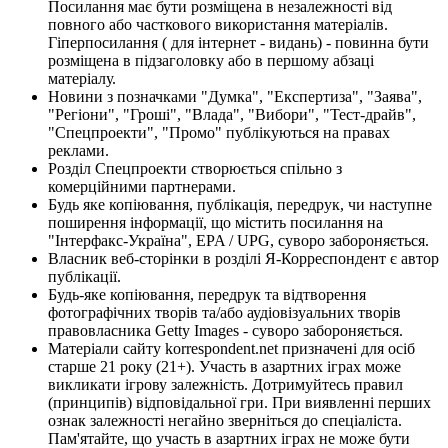
Посилання має бути розміщена в незалежності від
повного або часткового використання матеріалів.
Гіперпосилання ( для інтернет - видань) - повинна бути
розміщена в підзаголовку або в першому абзаці
матеріалу.
Новини з позначками "Думка", "Експертиза", "Заява",
"Регіони", "Гроші", "Влада", "Вибори", "Тест-драйв",
"Спецпроекти", "Промо" публікуються на правах
реклами.
Розділ Спецпроекти створюється спільно з
комерційними партнерами.
Будь яке копіювання, публікація, передрук, чи наступне
поширення інформації, що містить посилання на
"Інтерфакс-Україна", EPA / UPG, суворо забороняється.
Власник веб-сторінки в розділі Я-Корреспондент є автор
публікації.
Будь-яке копіювання, передрук та відтворення
фотографічних творів та/або аудіовізуальних творів
правовласника Getty Images - суворо забороняється.
Матеріали сайту korrespondent.net призначені для осіб
старше 21 року (21+). Участь в азартних іграх може
викликати ігрову залежність. Дотримуйтесь правил
(принципів) відповідальної гри. При виявленні перших
ознак залежності негайно зверніться до спеціаліста.
Пам'ятайте, що участь в азартних іграх не може бути