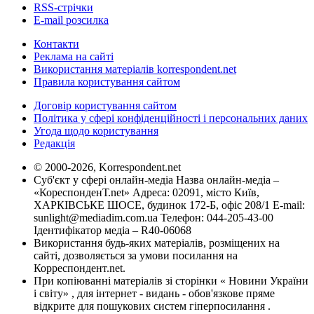
RSS-стрічки
E-mail розсилка
Контакти
Реклама на сайті
Використання матеріалів korrespondent.net
Правила користування сайтом
Договір користування сайтом
Політика у сфері конфіденційності і персональних даних
Угода щодо користування
Редакція
© 2000-2026, Korrespondent.net
Суб'єкт у сфері онлайн-медіа Назва онлайн-медіа –
«КореспонденТ.net» Адреса: 02091, місто Київ,
ХАРКІВСЬКЕ ШОСЕ, будинок 172-Б, офіс 208/1 E-mail:
sunlight@mediadim.com.ua
Телефон: 044-205-43-00
Ідентифікатор медіа – R40-06068
Використання будь-яких матеріалів, розміщених на
сайті, дозволяється за умови посилання на
Корреспондент.net.
При копіюванні матеріалів зі сторінки « Новини України
і світу» , для інтернет - видань - обов'язкове пряме
відкрите для пошукових систем гіперпосилання .