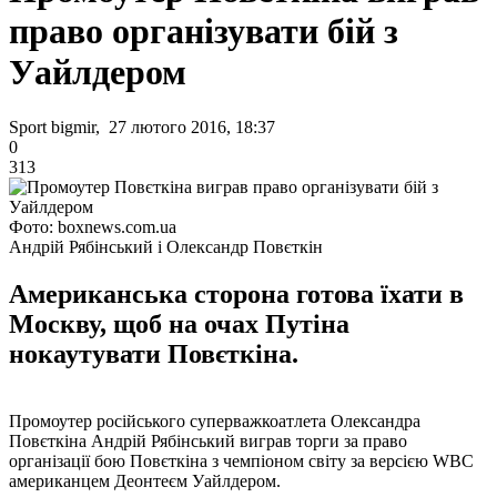
право організувати бій з
Уайлдером
Sport bigmir, 27 лютого 2016, 18:37
0
313
Фото: boxnews.com.ua
Андрій Рябінський і Олександр Повєткін
Американська сторона готова їхати в
Москву, щоб на очах Путіна
нокаутувати Повєткіна.
Промоутер російського суперважкоатлета Олександра
Повєткіна Андрій Рябінський виграв торги за право
організації бою Повєткіна з чемпіоном світу за версією WBC
американцем Деонтеєм Уайлдером.