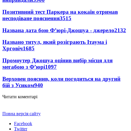
Позитивний тест Паркера на кокаїн отримав
несподіване пояснення
3515
Названа дата бою Ф’юрі-Джошуа - джерело
2132
Названо титул, який розіграють Ітаума і
Хрговіч
1685
Промоутер Джошуа оцінив вибір місця для
мегабою з Ф’юрі
1097
Верховен пояснив, коли погодиться на другий
бій з Усиком
940
Читати коментарі
Повна версія сайту
Facebook
Twitter