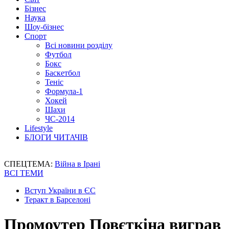
Бізнес
Наука
Шоу-бізнес
Спорт
Всі новини розділу
Футбол
Бокс
Баскетбол
Теніс
Формула-1
Хокей
Шахи
ЧС-2014
Lifestyle
БЛОГИ ЧИТАЧІВ
СПЕЦТЕМА:
Війна в Ірані
ВСІ ТЕМИ
Вступ України в ЄС
Теракт в Барселоні
Промоутер Повєткіна виграв