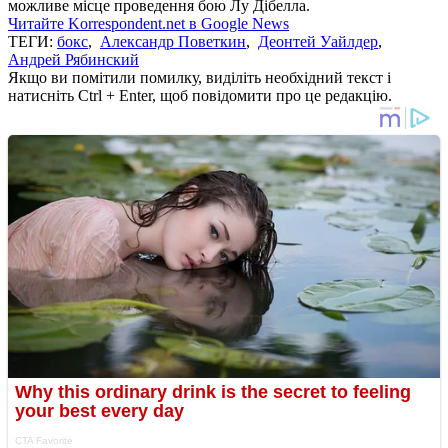
можливе місце проведення бою Лу Дібелла.
Читайте Korrespondent.net в Google News
ТЕГИ:
бокс
,
Александр Поветкин
,
Деонтей Уайлдер
,
Андрей Рябинский
Якщо ви помітили помилку, виділіть необхідний текст і
натисніть Ctrl + Enter, щоб повідомити про це редакцію.