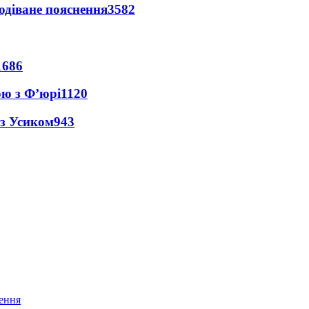
одіване пояснення
3582
1686
ою з Ф’юрі
1120
 з Усиком
943
нення