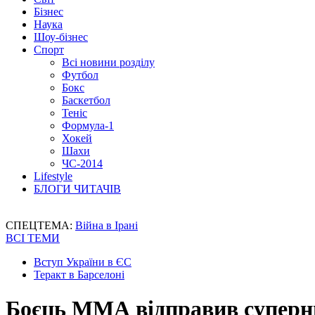
Бізнес
Наука
Шоу-бізнес
Спорт
Всі новини розділу
Футбол
Бокс
Баскетбол
Теніс
Формула-1
Хокей
Шахи
ЧС-2014
Lifestyle
БЛОГИ ЧИТАЧІВ
СПЕЦТЕМА:
Війна в Ірані
ВСІ ТЕМИ
Вступ України в ЄС
Теракт в Барселоні
Боєць ММА відправив суперник