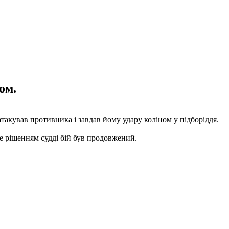
ом.
атакував противника і завдав йому удару коліном у підборіддя.
ле рішенням судді бій був продовжений.