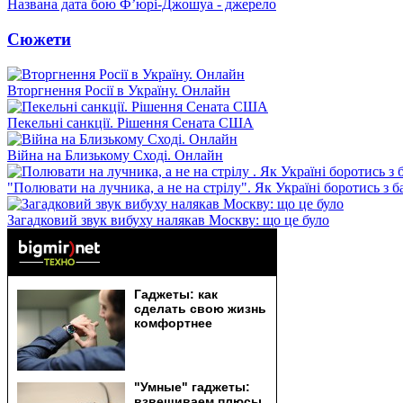
Названа дата бою Ф’юрі-Джошуа - джерело
Сюжети
Вторгнення Росії в Україну. Онлайн
Пекельні санкції. Рішення Сената США
Війна на Близькому Сході. Онлайн
"Полювати на лучника, а не на стрілу". Як Україні боротись з 
Загадковий звук вибуху налякав Москву: що це було