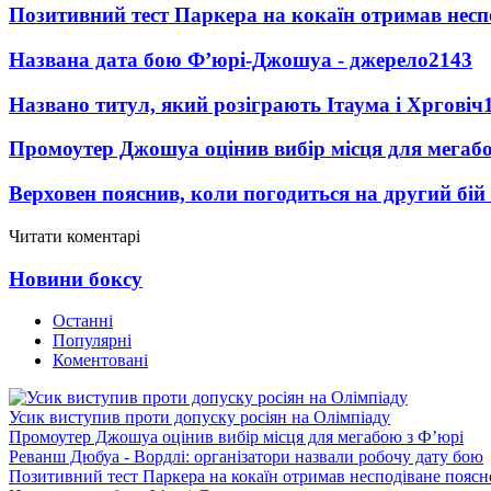
Позитивний тест Паркера на кокаїн отримав несп
Названа дата бою Ф’юрі-Джошуа - джерело
2143
Названо титул, який розіграють Ітаума і Хрговіч
Промоутер Джошуа оцінив вибір місця для мегаб
Верховен пояснив, коли погодиться на другий бій
Читати коментарі
Новини боксу
Останні
Популярні
Коментовані
Усик виступив проти допуску росіян на Олімпіаду
Промоутер Джошуа оцінив вибір місця для мегабою з Ф’юрі
Реванш Дюбуа - Вордлі: організатори назвали робочу дату бою
Позитивний тест Паркера на кокаїн отримав несподіване пояс