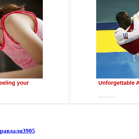
правдали
3905