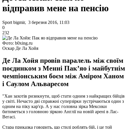
відправив мене на пенсію
Sport bigmir, 3 березня 2016, 11:03
0
232
Фото: b0xing.ru
Оскар Де Ла Хойя
Де Ла Хойя провів паралель між своїм
поєдинком з Менні Пак’яо і майбутнім
чемпіонським боєм між Аміром Ханом
і Саулом Альваресом
"Хан захотів ризикнути, щоб стати одним з найкращих бійців
у світі. Нечасто дві справжні суперзірки зустрічаються один з
одним на піку кар'єр. А у нас головна зірка Мексики
битиметься з головною зіркою Англії на новій арені в Лас-
Вегасі.
Стара приказка говорить, що стилі роблять бій, і це той