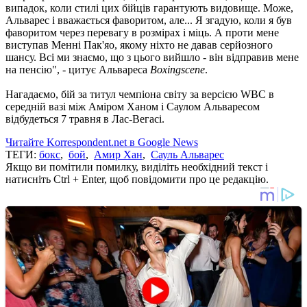
випадок, коли стилі цих бійців гарантують видовище. Може,
Альварес і вважається фаворитом, але... Я згадую, коли я був
фаворитом через перевагу в розмірах і міць. А проти мене
виступав Менні Пак'яо, якому ніхто не давав серйозного
шансу. Всі ми знаємо, що з цього вийшло - він відправив мене
на пенсію", - цитує Альвареса
Boxingscene
.
Нагадаємо, бій за титул чемпіона світу за версією WBC в
середній вазі між Аміром Ханом і Саулом Альваресом
відбудеться 7 травня в Лас-Вегасі.
Читайте Korrespondent.net в Google News
ТЕГИ:
бокс
,
бой
,
Амир Хан
,
Сауль Альварес
Якщо ви помітили помилку, виділіть необхідний текст і
натисніть Ctrl + Enter, щоб повідомити про це редакцію.