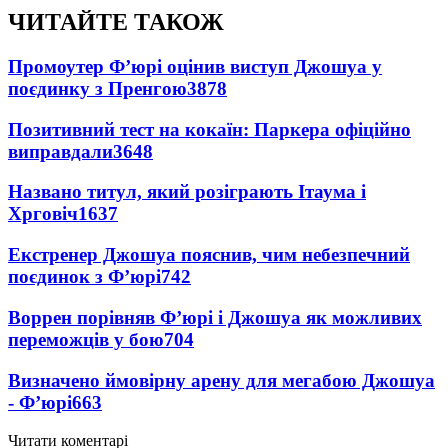
ЧИТАЙТЕ ТАКОЖ
Промоутер Ф’юрі оцінив виступ Джошуа у
поєдинку з Пренгою
3878
Позитивний тест на кокаїн: Паркера офіційно
виправдали
3648
Названо титул, який розіграють Ітаума і
Хрговіч
1637
Екстренер Джошуа пояснив, чим небезпечний
поєдинок з Ф’юрі
742
Воррен порівняв Ф’юрі і Джошуа як можливих
переможців у бою
704
Визначено ймовірну арену для мегабою Джошуа
- Ф’юрі
663
Читати коментарі