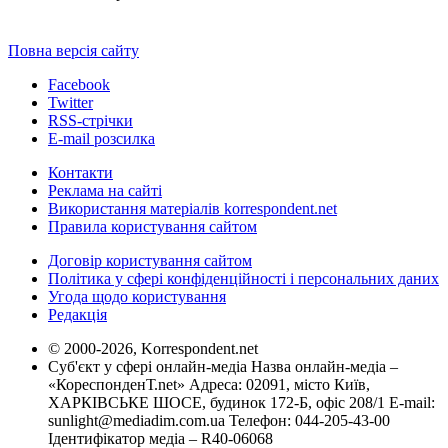
Повна версія сайту
Facebook
Twitter
RSS-стрічки
E-mail розсилка
Контакти
Реклама на сайті
Використання матеріалів korrespondent.net
Правила користування сайтом
Договір користування сайтом
Політика у сфері конфіденційності і персональних даних
Угода щодо користування
Редакція
© 2000-2026, Korrespondent.net
Суб'єкт у сфері онлайн-медіа Назва онлайн-медіа –
«КореспонденТ.net» Адреса: 02091, місто Київ,
ХАРКІВСЬКЕ ШОСЕ, будинок 172-Б, офіс 208/1 E-mail:
sunlight@mediadim.com.ua
Телефон: 044-205-43-00
Ідентифікатор медіа – R40-06068