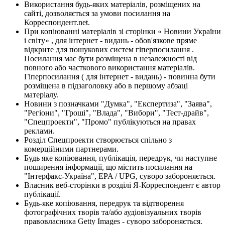
Використання будь-яких матеріалів, розміщених на
сайті, дозволяється за умови посилання на
Корреспондент.net.
При копіюванні матеріалів зі сторінки « Новини України
і світу» , для інтернет - видань - обов'язкове пряме
відкрите для пошукових систем гіперпосилання .
Посилання має бути розміщена в незалежності від
повного або часткового використання матеріалів.
Гіперпосилання ( для інтернет - видань) - повинна бути
розміщена в підзаголовку або в першому абзаці
матеріалу.
Новини з позначками "Думка", "Експертиза", "Заява",
"Регіони", "Гроші", "Влада", "Вибори", "Тест-драйв",
"Спецпроекти", "Промо" публікуються на правах
реклами.
Розділ Спецпроекти створюється спільно з
комерційними партнерами.
Будь яке копіювання, публікація, передрук, чи наступне
поширення інформації, що містить посилання на
"Інтерфакс-Україна", EPA / UPG, суворо забороняється.
Власник веб-сторінки в розділі Я-Корреспондент є автор
публікації.
Будь-яке копіювання, передрук та відтворення
фотографічних творів та/або аудіовізуальних творів
правовласника Getty Images - суворо забороняється.