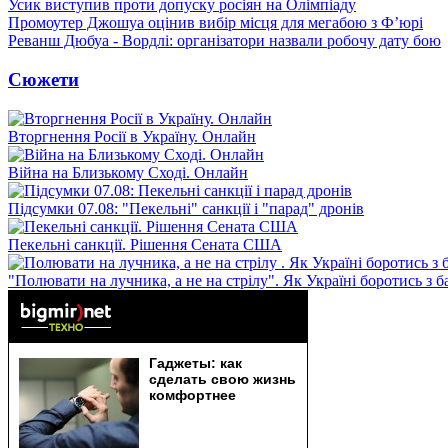
Усик виступив проти допуску росіян на Олімпіаду
Промоутер Джошуа оцінив вибір місця для мегабою з Ф’юрі
Реванш Дюбуа - Вордлі: організатори назвали робочу дату бою
Сюжети
Вторгнення Росії в Україну. Онлайн
Війна на Близькому Сході. Онлайн
Підсумки 07.08: "Пекельні" санкції і "парад" дронів
Пекельні санкції. Рішення Сената США
"Полювати на лучника, а не на стрілу". Як Україні боротись з 