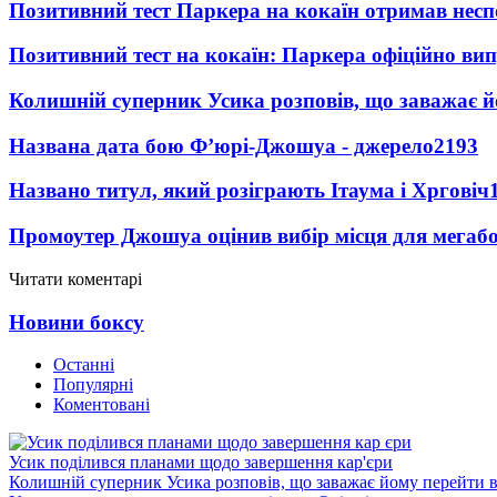
Позитивний тест Паркера на кокаїн отримав несп
Позитивний тест на кокаїн: Паркера офіційно ви
Колишній суперник Усика розповів, що заважає 
Названа дата бою Ф’юрі-Джошуа - джерело
2193
Названо титул, який розіграють Ітаума і Хрговіч
Промоутер Джошуа оцінив вибір місця для мегаб
Читати коментарі
Новини боксу
Останні
Популярні
Коментовані
Усик поділився планами щодо завершення кар'єри
Колишній суперник Усика розповів, що заважає йому перейти 