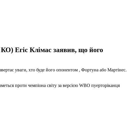
 КО) Егіс Клімас заявив, що його
звертає уваги, хто буде його опонентом , Фортуна або Мартінес.
тиметься проти чемпіона світу за версією WBO пуерторіканця