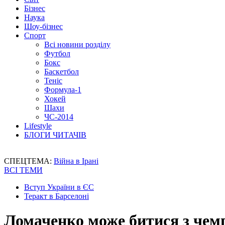
Бізнес
Наука
Шоу-бізнес
Спорт
Всі новини розділу
Футбол
Бокс
Баскетбол
Теніс
Формула-1
Хокей
Шахи
ЧС-2014
Lifestyle
БЛОГИ ЧИТАЧІВ
СПЕЦТЕМА:
Війна в Ірані
ВСІ ТЕМИ
Вступ України в ЄС
Теракт в Барселоні
Ломаченко може битися з че