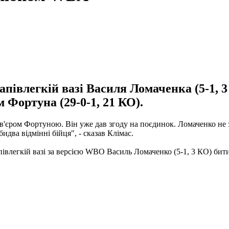
івлегкій вазі Василя Ломаченка (5-1, 3
 Фортуна (29-0-1, 21 КО).
Хав'єром Фортуною.
Він уже дав згоду на поєдинок.
Ломаченко не 
идва відмінні бійця", - сказав Клімас.
апівлегкій вазі за версією WBO Василь Ломаченко (5-1, 3 КО) би