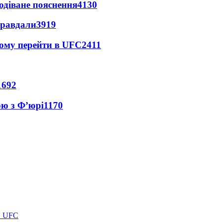
одіване пояснення
4130
правдали
3919
йому перейти в UFC
2411
1692
ою з Ф’юрі
1170
в UFC