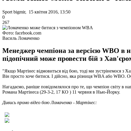
Sport bigmir, 15 квітня 2016, 13:50
0
267
Фото: facebook.com
Василь Ломаченко
Менеджер чемпіона за версією WBO в нап
підопічний може провести бій з Хав'єром
"Якщо Мартінес відмовиться від бою, тоді ми зустрінемося з 
Він просто хоче битися.
І дійсно, яка різниця WBA або WBO.
Об
Нагадаємо, раніше повідомлялося про те, що чемпіон світу в н
Романа Мартінеса (29-3-2, 17 КО
) 11 червня в Нью-Йорку.
Дивись промо відео бою Ломаченко - Мартінес: