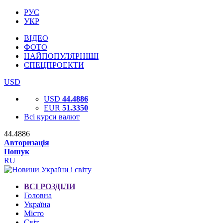
РУС
УКР
ВІДЕО
ФОТО
НАЙПОПУЛЯРНІШІ
СПЕЦПРОЕКТИ
USD
USD
44.4886
EUR
51.3350
Всі курси валют
44.4886
Авторизація
Пошук
RU
ВСІ РОЗДІЛИ
Головна
Україна
Місто
Світ