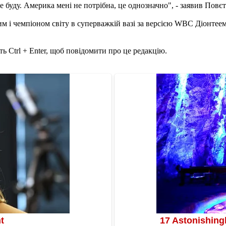
е буду. Америка мені не потрібна, це однозначно", - заявив Повєт
м і чемпіоном світу в суперважкій вазі за версією WBС Діонтеем
ь Ctrl + Enter, щоб повідомити про це редакцію.