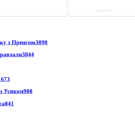
нку з Пренгою
3898
правдали
3844
1673
 з Усиком
908
са
841