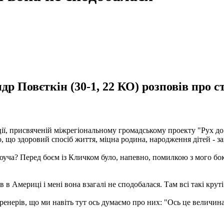
др Повєткін (30-1, 22 КО) розповів про
ії, присвяченій міжрегіональному громадському проекту "Рух до
, що здоровий спосіб життя, міцна родина, народження дітей - за
оуча? Перед боєм із Кличком було, напевно, помилкою з мого бок
в Америці і мені вона взагалі не сподобалася. Там всі такі круті
ренерів, що ми навіть тут ось думаємо про них: "Ось це величина"