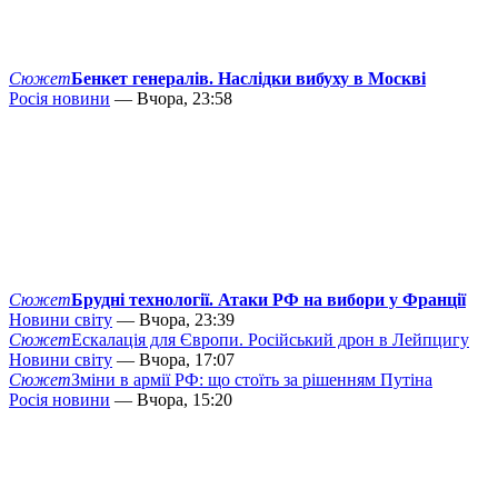
Сюжет
Бенкет генералів. Наслідки вибуху в Москві
Росія новини
— Вчора, 23:58
Сюжет
Брудні технології. Атаки РФ на вибори у Франції
Новини світу
— Вчора, 23:39
Сюжет
Ескалація для Європи. Російський дрон в Лейпцигу
Новини світу
— Вчора, 17:07
Сюжет
Зміни в армії РФ: що стоїть за рішенням Путіна
Росія новини
— Вчора, 15:20