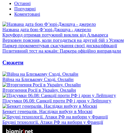
Останні
Популярні
Коментовані
Названа дата бою Ф’юрі-Джошуа - джерело
Кроуфорд отримав потужний виклик від Альвареса
Верховен пояснив, коли погодиться на другий бій з Усиком
Паркер прокоментував скасування своєї дискваліфікації
Позитивний тест на кокаїн: Паркера офіційно виправдали
Сюжети
Війна на Близькому Сході. Онлайн
Вторгнення Росії в Україну. Онлайн
Підсумки 06.08: Санкції проти РФ і дрон у Лейпцигу
Бенкет генералів. Наслідки вибуху в Москві
Брудні технології. Атаки РФ на вибори у Франції