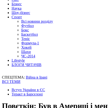
Бізнес
Наука
Шоу-бізнес
Спорт
Всі новини розділу
Футбол
Бокс
Баскетбол
Теніс
Формула-1
Хокей
Шахи
ЧС-2014
Lifestyle
БЛОГИ ЧИТАЧІВ
СПЕЦТЕМА:
Війна в Ірані
ВСІ ТЕМИ
Вступ України в ЄС
Теракт в Барселоні
Повєткін: Був в Америці і мен