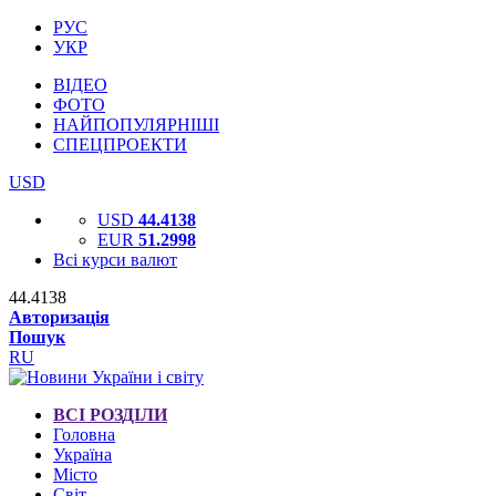
РУС
УКР
ВІДЕО
ФОТО
НАЙПОПУЛЯРНІШІ
СПЕЦПРОЕКТИ
USD
USD
44.4138
EUR
51.2998
Всі курси валют
44.4138
Авторизація
Пошук
RU
ВСІ РОЗДІЛИ
Головна
Україна
Місто
Світ