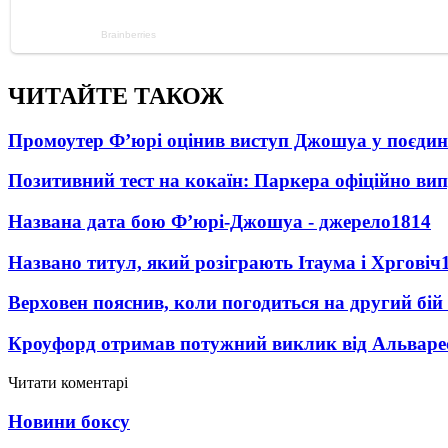
ЧИТАЙТЕ ТАКОЖ
Промоутер Ф’юрі оцінив виступ Джошуа у поєди
Позитивний тест на кокаїн: Паркера офіційно ви
Названа дата бою Ф’юрі-Джошуа - джерело
1814
Названо титул, який розіграють Ітаума і Хрговіч
Верховен пояснив, коли погодиться на другий бій
Кроуфорд отримав потужний виклик від Альваре
Читати коментарі
Новини боксу