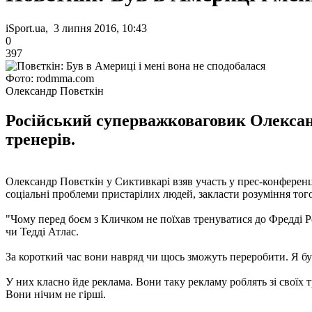
iSport.ua, 3 липня 2016, 10:43
0
397
Фото: rodmma.com
Олександр Повєткін
Російський суперважковаговик Олексан
тренерів.
Олександр Повєткін у Сиктивкарі взяв участь у прес-конференц
соціальні проблеми пристарілих людей, закласти розуміння того
"Чому перед боєм з Кличком не поїхав тренуватися до Фредді Р
чи Тедді Атлас.
За короткий час вони навряд чи щось зможуть переробити. Я був 
У них класно йде реклама. Вони таку рекламу роблять зі своїх т
Вони нічим не гірші.