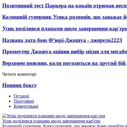
Позитивний тест Паркера на кокаїн отримав несп
Колишній суперник Усика розповів, що заважає 
Усик поділився планами щодо завершення кар'єр
Названа дата бою Ф’юрі-Джошуа - джерело
2223
Промоутер Джошуа оцінив вибір місця для мегаб
Верховен пояснив, коли погодиться на другий бій
Читати коментарі
Новини боксу
Останні
Популярні
Коментовані
Усик поділився планами щодо завершення кар'єри
Колишній суперник Усика розповів, що заважає йому перейти 