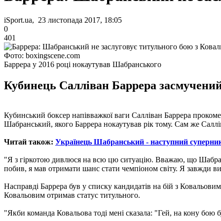
iSport.ua, 23 листопада 2017, 18:05
0
401
Фото: boxingscene.com
Баррера у 2016 році нокаутував Шабранського
Кубинець Салліван Баррера засмучений,
Кубинський боксер напівважкої ваги Салліван Баррера прокомен
Шабранський, якого Баррера нокаутував рік тому. Сам же Саллі
Читай також:
Українець Шабранський - наступний суперни
"Я з гіркотою дивлюся на всю цю ситуацію. Вважаю, що Шабрансь
побив, я мав отримати шанс стати чемпіоном світу. Я завжди вия
Насправді Баррера був у списку кандидатів на бій з Ковальовим,
Ковальовим отримав статус титульного.
"Якби команда Ковальова тоді мені сказала: "Гей, на кону бою б