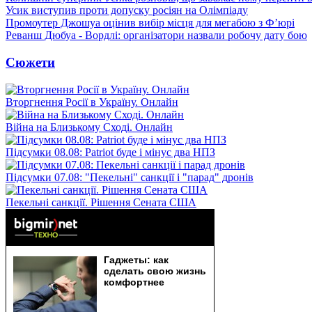
Усик виступив проти допуску росіян на Олімпіаду
Промоутер Джошуа оцінив вибір місця для мегабою з Ф’юрі
Реванш Дюбуа - Вордлі: організатори назвали робочу дату бою
Сюжети
Вторгнення Росії в Україну. Онлайн
Війна на Близькому Сході. Онлайн
Підсумки 08.08: Patriot буде і мінус два НПЗ
Підсумки 07.08: "Пекельні" санкції і "парад" дронів
Пекельні санкції. Рішення Сената США