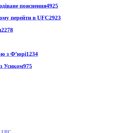
одіване пояснення
4925
йому перейти в UFC
2923
и
2278
ою з Ф’юрі
1234
 з Усиком
975
в UFC