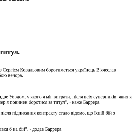
титул.
із Сергієм Ковальовим боротиметься українець В'ячеслав
бою вечора.
е Уордом, у якого я міг виграти, після всіх суперників, яких я
ер я повинен боротися за титул", - каже Баррера.
після підписання контракту стало відомо, що їхній бій з
ся б на бій", - додав Баррера.