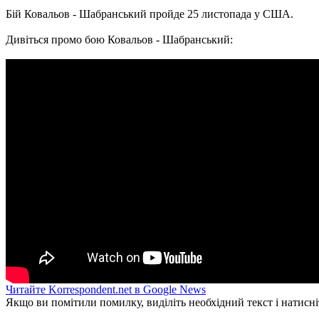
Бій Ковальов - Шабранський пройде 25 листопада у США.
Дивіться промо бою Ковальов - Шабранський:
Читайте Korrespondent.net в Google News
Якщо ви помітили помилку, виділіть необхідний текст і натисніт