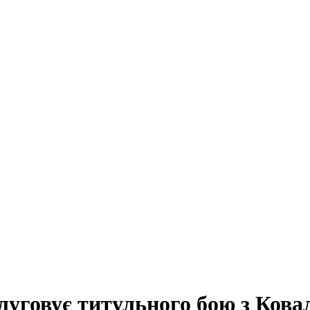
луговує титульного бою з Ков