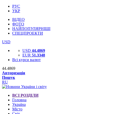
РУС
УКР
ВІДЕО
ФОТО
НАЙПОПУЛЯРНІШІ
СПЕЦПРОЕКТИ
USD
USD
44.4869
EUR
51.3348
Всі курси валют
44.4869
Авторизація
Пошук
RU
ВСІ РОЗДІЛИ
Головна
Україна
Місто
Світ