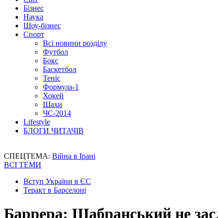
Бізнес
Наука
Шоу-бізнес
Спорт
Всі новини розділу
Футбол
Бокс
Баскетбол
Теніс
Формула-1
Хокей
Шахи
ЧС-2014
Lifestyle
БЛОГИ ЧИТАЧІВ
СПЕЦТЕМА:
Війна в Ірані
ВСІ ТЕМИ
Вступ України в ЄС
Теракт в Барселоні
Баррера: Шабранський не зас