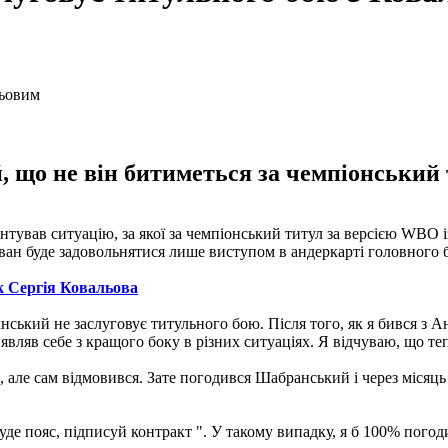
 що не він битиметься за чемпіонський 
тував ситуацію, за якої за чемпіонський титул за версією WBO 
ван буде задовольнятися лише виступом в андеркарті головного 
к Сергія Ковальова
кий не заслуговує титульного бою. Після того, як я бився з Андр
вляв себе з кращого боку в різних ситуаціях. Я відчуваю, що теп
 але сам відмовився. Зате погодився Шабранський і через місяць 
уде пояс, підписуй контракт ". У такому випадку, я б 100% погодив