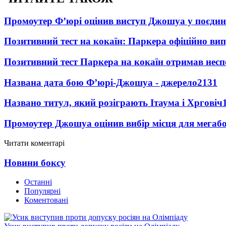
Промоутер Ф’юрі оцінив виступ Джошуа у поєди
Позитивний тест на кокаїн: Паркера офіційно ви
Позитивний тест Паркера на кокаїн отримав несп
Названа дата бою Ф’юрі-Джошуа - джерело
2131
Названо титул, який розіграють Ітаума і Хрговіч
Промоутер Джошуа оцінив вибір місця для мегаб
Читати коментарі
Новини боксу
Останні
Популярні
Коментовані