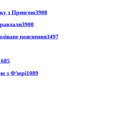
нку з Пренгою
3908
правдали
3900
одіване пояснення
3497
1685
ою з Ф’юрі
1089