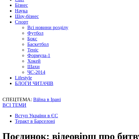
Бізнес
Наука
Шоу-бізнес
Спорт
Всі новини розділу
Футбол
Бокс
Баскетбол
Теніс
Формула-1
Хокей
Шахи
ЧС-2014
Lifestyle
БЛОГИ ЧИТАЧІВ
СПЕЦТЕМА:
Війна в Ірані
ВСІ ТЕМИ
Вступ України в ЄС
Теракт в Барселоні
Поєдинок: відеовірш про бит