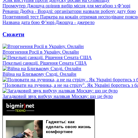
Усик виступив проти допуску росіян на Олімпіаду
Промоутер Джошуа оцінив вибір місця для мегабою з Ф’юрі
Реванш Дюбуа - Вордлі: організатори назвали робочу дату бою
Позитивний тест Паркера на кокаїн отримав несподіване пояс
Названа дата бою Ф’юрі-Джошуа - джерело
Сюжети
Вторгнення Росії в Україну. Онлайн
Пекельні санкції. Рішення Сената США
Війна на Близькому Сході. Онлайн
"Полювати на лучника, а не на стрілу". Як Україні боротись з 
Загадковий звук вибуху налякав Москву: що це було