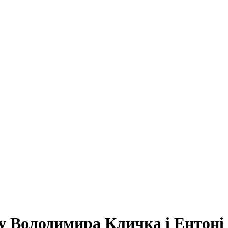
ву Володимира Кличка і Ентон