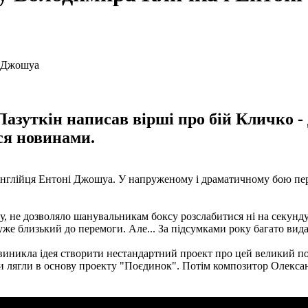
азуткін написав вірші про бій Кличко -
ься новинами.
англійця Ентоні Джошуа. У напруженому і драматичному бою пе
гу, не дозволяло шанувальникам боксу розслабитися ні на секунду
е близький до перемоги. Але... За підсумками року багато вида
 виникла ідея створити нестандартний проект про цей великий п
и лягли в основу проекту "Поєдинок". Потім композитор Олексан