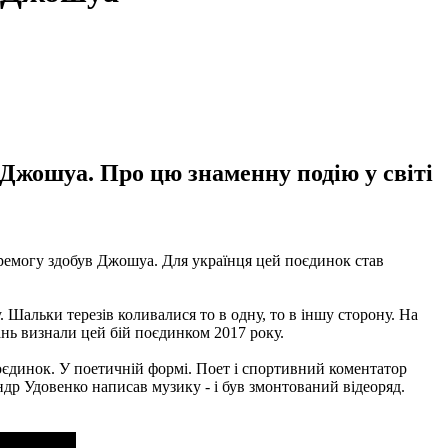
 Джошуа. Про цю знаменну подію у світі
ремогу здобув Джошуа. Для українця цей поєдинок став
. Шальки терезів коливалися то в одну, то в іншу сторону. На
нь визнали цей бій поєдинком 2017 року.
оєдинок. У поетичній формі. Поет і спортивний коментатор
др Удовенко написав музику - і був змонтований відеоряд.