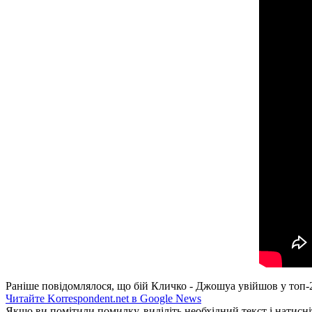
Раніше повідомлялося, що бій Кличко - Джошуа увійшов у топ-2
Читайте Korrespondent.net в Google News
Якщо ви помітили помилку, виділіть необхідний текст і натисніт