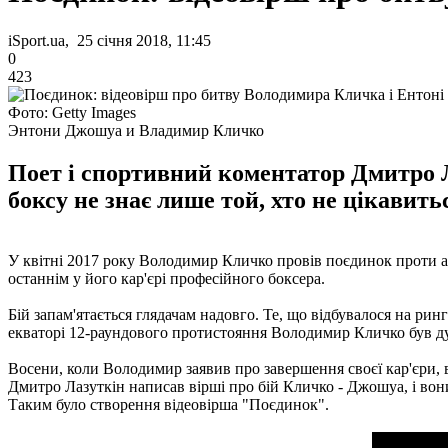
iSport.ua, 25 січня 2018, 11:45
0
423
Фото: Getty Images
Энтони Джошуа и Владимир Кличко
Поет і спортивний коментатор Дмитро Л
боксу не знає лише той, хто не цікавит
У квітні 2017 року Володимир Кличко провів поєдинок проти 
останнім у його кар'єрі професійного боксера.
Бій запам'ятається глядачам надовго. Те, що відбувалося на рин
екваторі 12-раундового протистояння Володимир Кличко був дуж
Восени, коли Володимир заявив про завершення своєї кар'єри,
Дмитро Лазуткін написав вірші про бій Кличко - Джошуа, і вон
Таким було створення відеовірша "Поєдинок".