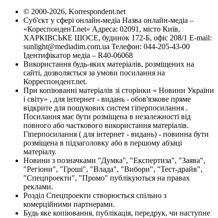
© 2000-2026, Korrespondent.net
Суб'єкт у сфері онлайн-медіа Назва онлайн-медіа –
«КореспонденТ.net» Адреса: 02091, місто Київ,
ХАРКІВСЬКЕ ШОСЕ, будинок 172-Б, офіс 208/1 E-mail:
sunlight@mediadim.com.ua
Телефон: 044-205-43-00
Ідентифікатор медіа – R40-06068
Використання будь-яких матеріалів, розміщених на
сайті, дозволяється за умови посилання на
Корреспондент.net.
При копіюванні матеріалів зі сторінки « Новини України
і світу» , для інтернет - видань - обов'язкове пряме
відкрите для пошукових систем гіперпосилання .
Посилання має бути розміщена в незалежності від
повного або часткового використання матеріалів.
Гіперпосилання ( для інтернет - видань) - повинна бути
розміщена в підзаголовку або в першому абзаці
матеріалу.
Новини з позначками "Думка", "Експертиза", "Заява",
"Регіони", "Гроші", "Влада", "Вибори", "Тест-драйв",
"Спецпроекти", "Промо" публікуються на правах
реклами.
Розділ Спецпроекти створюється спільно з
комерційними партнерами.
Будь яке копіювання, публікація, передрук, чи наступне