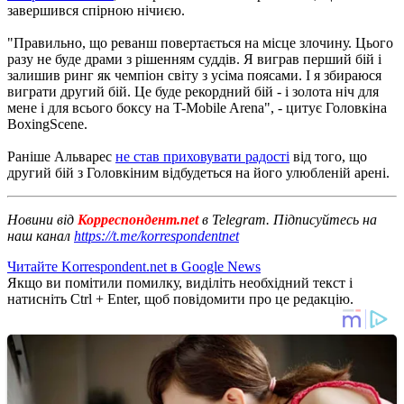
завершився спірною нічиєю.
"Правильно, що реванш повертається на місце злочину. Цього
разу не буде драми з рішенням суддів. Я виграв перший бій і
залишив ринг як чемпіон світу з усіма поясами. І я збираюся
виграти другий бій. Це буде рекордний бій - і золота ніч для
мене і для всього боксу на T-Mobile Arena", - цитує Головкіна
BoxingScene.
Раніше Альварес
не став приховувати радості
від того, що
другий бій з Головкіним відбудеться на його улюбленій арені.
Новини від
Корреспондент.net
в Telegram. Підписуйтесь на
наш канал
https://t.me/korrespondentnet
Читайте Korrespondent.net в Google News
Якщо ви помітили помилку, виділіть необхідний текст і
натисніть Ctrl + Enter, щоб повідомити про це редакцію.