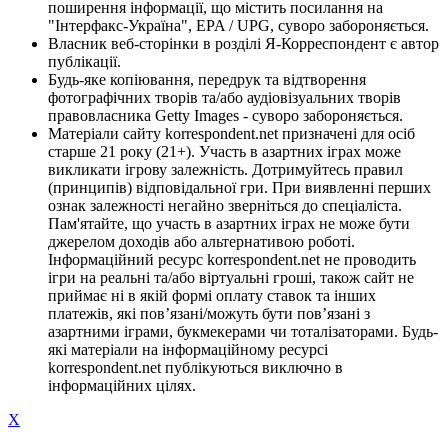
поширення інформації, що містить посилання на
"Інтерфакс-Україна", EPA / UPG, суворо забороняється.
Власник веб-сторінки в розділі Я-Корреспондент є автор
публікації.
Будь-яке копіювання, передрук та відтворення
фотографічних творів та/або аудіовізуальних творів
правовласника Getty Images - суворо забороняється.
Матеріали сайту korrespondent.net призначені для осіб
старше 21 року (21+). Участь в азартних іграх може
викликати ігрову залежність. Дотримуйтесь правил
(принципів) відповідальної гри. При виявленні перших
ознак залежності негайно зверніться до спеціаліста.
Пам'ятайте, що участь в азартних іграх не може бути
джерелом доходів або альтернативою роботі.
Інформаційний ресурс korrespondent.net не проводить
ігри на реальні та/або віртуальні гроші, також сайт не
приймає ні в якій формі оплату ставок та інших
платежів, які пов’язані/можуть бути пов’язані з
азартними іграми, букмекерами чи тоталізаторами. Будь-
які матеріали на інформаційному ресурсі
korrespondent.net публікуються виключно в
інформаційних цілях.
X