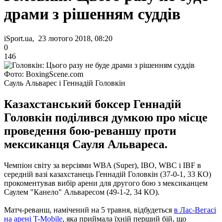
драми з рішенням суддів
iSport.ua, 23 лютого 2018, 08:20
0
146
Фото: BoxingScene.com
Сауль Альварес і Геннадій Головкін
Казахстанський боксер Геннадій
Головкін поділився думкою про місце
проведення бою-реваншу проти
мексиканця Сауля Альвареса.
Чемпіон світу за версіями WBA (Super), IBO, WBC і IBF в
середній вазі казахстанець Геннадій Головкін (37-0-1, 33 КО)
прокоментував вибір арени для другого бою з мексиканцем
Саулем "Канело" Альваресом (49-1-2, 34 КО).
Матч-реванш, намічений на 5 травня, відбудеться
в Лас-Вегасі
на арені T-Mobile
, яка приймала їхній перший бій, що