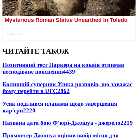
ЧИТАЙТЕ ТАКОЖ
Позитивний тест Паркера на кокаїн отримав
несподіване пояснення
4439
Колишній суперник Усика розповів, що заважає
йому перейти в UFC
2862
Усик поділився планами щодо завершення
кар'єри
2220
Названа дата бою Ф’юрі-Джошуа - джерело
2219
Промоутер Джошуа оцінив вибір місця для