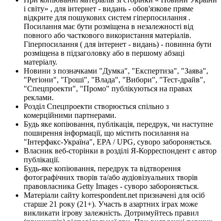
і світу» , для інтернет - видань - обов'язкове пряме
відкрите для пошукових систем гіперпосилання .
Посилання має бути розміщена в незалежності від
повного або часткового використання матеріалів.
Гіперпосилання ( для інтернет - видань) - повинна бути
розміщена в підзаголовку або в першому абзаці
матеріалу.
Новини з позначками "Думка", "Експертиза", "Заява",
"Регіони", "Гроші", "Влада", "Вибори", "Тест-драйв",
"Спецпроекти", "Промо" публікуються на правах
реклами.
Розділ Спецпроекти створюється спільно з
комерційними партнерами.
Будь яке копіювання, публікація, передрук, чи наступне
поширення інформації, що містить посилання на
"Інтерфакс-Україна", EPA / UPG, суворо забороняється.
Власник веб-сторінки в розділі Я-Корреспондент є автор
публікації.
Будь-яке копіювання, передрук та відтворення
фотографічних творів та/або аудіовізуальних творів
правовласника Getty Images - суворо забороняється.
Матеріали сайту korrespondent.net призначені для осіб
старше 21 року (21+). Участь в азартних іграх може
викликати ігрову залежність. Дотримуйтесь правил