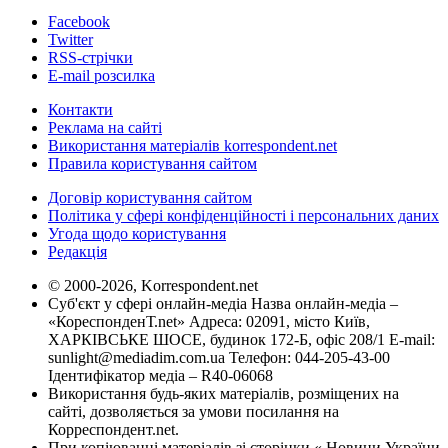
Facebook
Twitter
RSS-стрічки
E-mail розсилка
Контакти
Реклама на сайті
Використання матеріалів korrespondent.net
Правила користування сайтом
Договір користування сайтом
Політика у сфері конфіденційності і персональних даних
Угода щодо користування
Редакція
© 2000-2026, Korrespondent.net
Суб'єкт у сфері онлайн-медіа Назва онлайн-медіа –
«КореспонденТ.net» Адреса: 02091, місто Київ,
ХАРКІВСЬКЕ ШОСЕ, будинок 172-Б, офіс 208/1 E-mail:
sunlight@mediadim.com.ua
Телефон: 044-205-43-00
Ідентифікатор медіа – R40-06068
Використання будь-яких матеріалів, розміщених на
сайті, дозволяється за умови посилання на
Корреспондент.net.
При копіюванні матеріалів зі сторінки « Новини України