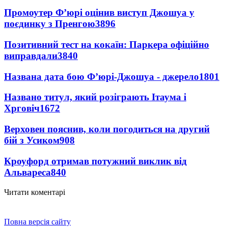
Промоутер Ф’юрі оцінив виступ Джошуа у
поєдинку з Пренгою
3896
Позитивний тест на кокаїн: Паркера офіційно
виправдали
3840
Названа дата бою Ф’юрі-Джошуа - джерело
1801
Названо титул, який розіграють Ітаума і
Хрговіч
1672
Верховен пояснив, коли погодиться на другий
бій з Усиком
908
Кроуфорд отримав потужний виклик від
Альвареса
840
Читати коментарі
Повна версія сайту