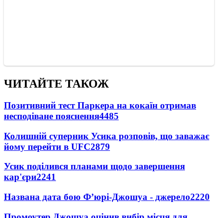
ЧИТАЙТЕ ТАКОЖ
Позитивний тест Паркера на кокаїн отримав
несподіване пояснення
4485
Колишній суперник Усика розповів, що заважає
йому перейти в UFC
2879
Усик поділився планами щодо завершення
кар'єри
2241
Названа дата бою Ф’юрі-Джошуа - джерело
2220
Промоутер Джошуа оцінив вибір місця для