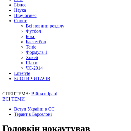
Бізнес
Наука
Шоу-бізнес
Спорт
Всі новини розділу
Футбол
Бокс
Баскетбол
Теніс
Формула-1
Хокей
Шахи
ЧС-2014
Lifestyle
БЛОГИ ЧИТАЧІВ
СПЕЦТЕМА:
Війна в Ірані
ВСІ ТЕМИ
Вступ України в ЄС
Теракт в Барселоні
Головкін нокаутував