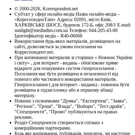
© 2000-2026, Korrespondent.net
Суб'єкт у сфері онлайн-медіа Назва онлайн-медіа –
«КореспонденТ.net» Адреса: 02091, місто Київ,
ХАРКІВСЬКЕ ШОСЕ, будинок 172-Б, офіс 208/1 E-mail:
sunlight@mediadim.com.ua
Телефон: 044-205-43-00
Ідентифікатор медіа – R40-06068
Використання будь-яких матеріалів, розміщених на
сайті, дозволяється за умови посилання на
Корреспондент.net.
При копіюванні матеріалів зі сторінки « Новини України
і світу» , для інтернет - видань - обов'язкове пряме
відкрите для пошукових систем гіперпосилання .
Посилання має бути розміщена в незалежності від
повного або часткового використання матеріалів.
Гіперпосилання ( для інтернет - видань) - повинна бути
розміщена в підзаголовку або в першому абзаці
матеріалу.
Новини з позначками "Думка", "Експертиза", "Заява",
"Регіони", "Гроші", "Влада", "Вибори", "Тест-драйв",
"Спецпроекти", "Промо" публікуються на правах
реклами.
Розділ Спецпроекти створюється спільно з
комерційними партнерами.
Будь яке копіювання, публікація, передрук, чи наступне