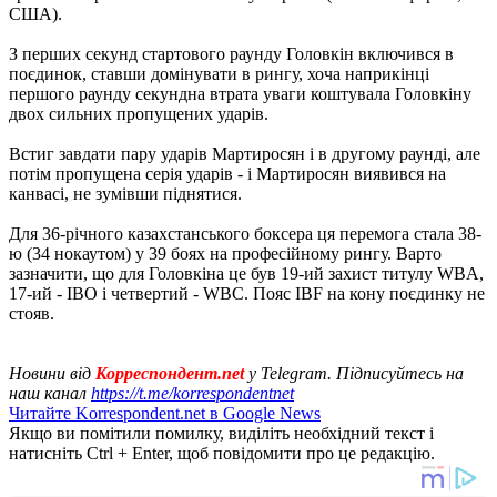
США).
З перших секунд стартового раунду Головкін включився в
поєдинок, ставши домінувати в рингу, хоча наприкінці
першого раунду секундна втрата уваги коштувала Головкіну
двох сильних пропущених ударів.
Встиг завдати пару ударів Мартиросян і в другому раунді, але
потім пропущена серія ударів - і Мартиросян виявився на
канвасі, не зумівши піднятися.
Для 36-річного казахстанського боксера ця перемога стала 38-
ю (34 нокаутом) у 39 боях на професійному рингу. Варто
зазначити, що для Головкіна це був 19-ий захист титулу WBA,
17-ий - IBO і четвертий - WBC. Пояс IBF на кону поєдинку не
стояв.
Новини від
Корреспондент.net
у Telegram. Підписуйтесь на
наш канал
https://t.me/korrespondentnet
Читайте Korrespondent.net в Google News
Якщо ви помітили помилку, виділіть необхідний текст і
натисніть Ctrl + Enter, щоб повідомити про це редакцію.