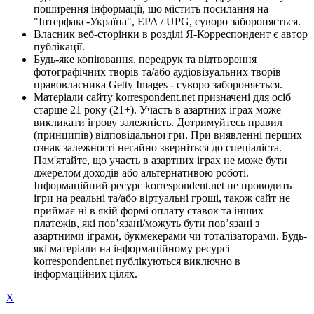
поширення інформації, що містить посилання на
"Інтерфакс-Україна", EPA / UPG, суворо забороняється.
Власник веб-сторінки в розділі Я-Корреспондент є автор
публікації.
Будь-яке копіювання, передрук та відтворення
фотографічних творів та/або аудіовізуальних творів
правовласника Getty Images - суворо забороняється.
Матеріали сайту korrespondent.net призначені для осіб
старше 21 року (21+). Участь в азартних іграх може
викликати ігрову залежність. Дотримуйтесь правил
(принципів) відповідальної гри. При виявленні перших
ознак залежності негайно зверніться до спеціаліста.
Пам'ятайте, що участь в азартних іграх не може бути
джерелом доходів або альтернативою роботі.
Інформаційний ресурс korrespondent.net не проводить
ігри на реальні та/або віртуальні гроші, також сайт не
приймає ні в якій формі оплату ставок та інших
платежів, які пов’язані/можуть бути пов’язані з
азартними іграми, букмекерами чи тоталізаторами. Будь-
які матеріали на інформаційному ресурсі
korrespondent.net публікуються виключно в
інформаційних цілях.
X