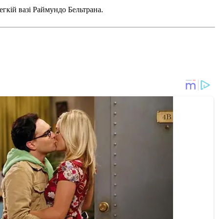
егкій вазі Раймундо Бельтрана.