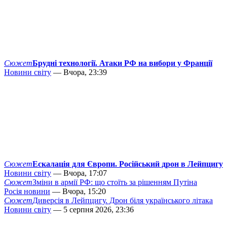
Сюжет
Брудні технології. Атаки РФ на вибори у Франції
Новини світу
— Вчора, 23:39
Сюжет
Ескалація для Європи. Російський дрон в Лейпцигу
Новини світу
— Вчора, 17:07
Сюжет
Зміни в армії РФ: що стоїть за рішенням Путіна
Росія новини
— Вчора, 15:20
Сюжет
Диверсія в Лейпцигу. Дрон біля українського літака
Новини світу
— 5 серпня 2026, 23:36