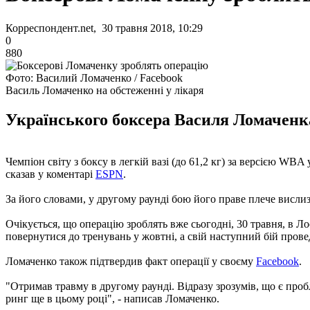
Корреспондент.net, 30 травня 2018, 10:29
0
880
Фото: Василий Ломаченко / Facebook
Василь Ломаченко на обстеженні у лікаря
Українського боксера Василя Ломаченка
Чемпіон світу з боксу в легкій вазі (до 61,2 кг) за версією W
сказав у коментарі
ESPN
.
За його словами, у другому раунді бою його праве плече вислиз
Очікується, що операцію зроблять вже сьогодні, 30 травня, в Л
повернутися до тренувань у жовтні, а свій наступний бій провед
Ломаченко також підтвердив факт операції у своєму
Facebook
.
"Отримав травму в другому раунді. Відразу зрозумів, що є проб
ринг ще в цьому році", - написав Ломаченко.