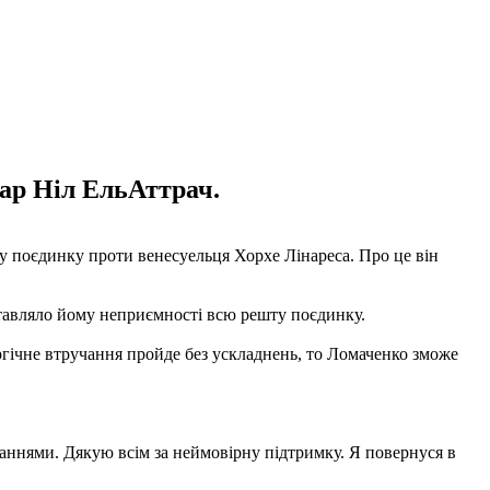
ар Ніл ЕльАттрач.
му поєдинку проти венесуельця Хорхе Лінареса. Про це він
оставляло йому неприємності всю решту поєдинку.
ургічне втручання пройде без ускладнень, то Ломаченко зможе
даннями. Дякую всім за неймовірну підтримку. Я повернуся в