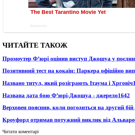
ЧИТАЙТЕ ТАКОЖ
Промоутер Ф’юрі оцінив виступ Джошуа у поєди
Позитивний тест на кокаїн: Паркера офіційно ви
Названо титул, який розіграють Ітаума і Хрговіч
Названа дата бою Ф’юрі-Джошуа - джерело
1642
Верховен пояснив, коли погодиться на другий бій
Кроуфорд отримав потужний виклик від Альваре
Читати коментарі