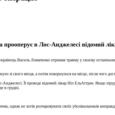
 прооперує в Лос-Анджелесі відомий лік
BA українець Василь Ломаченко отримав травму у своєму останньо
нуло зі свого місця, а потім повернулося на місце, після чого д
ос-Анджелесі. Її проведе відомий лікар Ніл ЕльАттрач. Якщо хір
е в грудні.
лема, однак не хотів розчаровувати своїх уболівальників виправ