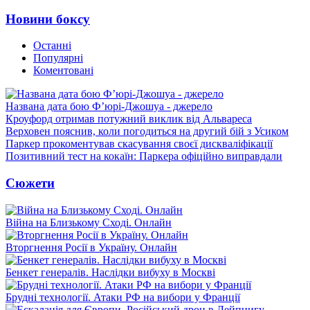
Новини боксу
Останні
Популярні
Коментовані
Названа дата бою Ф’юрі-Джошуа - джерело
Кроуфорд отримав потужний виклик від Альвареса
Верховен пояснив, коли погодиться на другий бій з Усиком
Паркер прокоментував скасування своєї дискваліфікації
Позитивний тест на кокаїн: Паркера офіційно виправдали
Сюжети
Війна на Близькому Сході. Онлайн
Вторгнення Росії в Україну. Онлайн
Бенкет генералів. Наслідки вибуху в Москві
Брудні технології. Атаки РФ на вибори у Франції