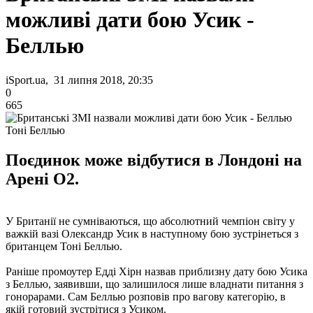
можливі дати бою Усик -
Беллью
iSport.ua, 31 липня 2018, 20:35
0
665
Тоні Беллью
Поєдинок може відбутися в Лондоні на
Арені O2.
У Британії не сумніваються, що абсолютний чемпіон світу у
важкій вазі Олександр Усик в наступному бою зустрінеться з
британцем Тоні Беллью.
Раніше промоутер Едді Хірн назвав приблизну дату бою Усика
з Беллью, заявивши, що залишилося лише владнати питання з
гонорарами. Сам Беллью розповів про вагову категорію, в
якій готовий зустрітися з Усиком.