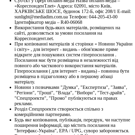
Суб'єкт у сфері онлайн-медіа Назва онлайн-медіа –
«КореспонденТ.net» Адреса: 02091, місто Київ,
ХАРКІВСЬКЕ ШОСЕ, будинок 172-Б, офіс 208/1 E-mail:
sunlight@mediadim.com.ua
Телефон: 044-205-43-00
Ідентифікатор медіа – R40-06068
Використання будь-яких матеріалів, розміщених на
сайті, дозволяється за умови посилання на
Корреспондент.net.
При копіюванні матеріалів зі сторінки « Новини України
і світу» , для інтернет - видань - обов'язкове пряме
відкрите для пошукових систем гіперпосилання .
Посилання має бути розміщена в незалежності від
повного або часткового використання матеріалів.
Гіперпосилання ( для інтернет - видань) - повинна бути
розміщена в підзаголовку або в першому абзаці
матеріалу.
Новини з позначками "Думка", "Експертиза", "Заява",
"Регіони", "Гроші", "Влада", "Вибори", "Тест-драйв",
"Спецпроекти", "Промо" публікуються на правах
реклами.
Розділ Спецпроекти створюється спільно з
комерційними партнерами.
Будь яке копіювання, публікація, передрук, чи наступне
поширення інформації, що містить посилання на
"Інтерфакс-Україна", EPA / UPG, суворо забороняється.