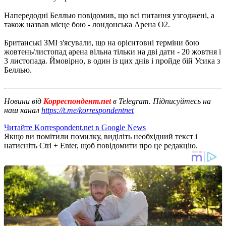
Напередодні Беллью повідомив, що всі питання узгоджені, а
також назвав місце бою - лондонська Арена O2.
Британські ЗМІ з'ясували, що на орієнтовні терміни бою
жовтень/листопад арена вільна тільки на дві дати - 20 жовтня і
3 листопада. Ймовірно, в один із цих днів і пройде бій Усика з
Беллью.
Новини від
Корреспондент.net
в Telegram. Підписуйтесь на
наш канал
https://t.me/korrespondentnet
Читайте Korrespondent.net в Google News
Якщо ви помітили помилку, виділіть необхідний текст і
натисніть Ctrl + Enter, щоб повідомити про це редакцію.