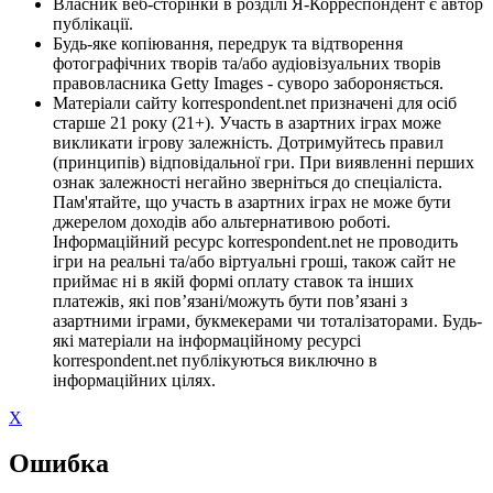
Власник веб-сторінки в розділі Я-Корреспондент є автор
публікації.
Будь-яке копіювання, передрук та відтворення
фотографічних творів та/або аудіовізуальних творів
правовласника Getty Images - суворо забороняється.
Матеріали сайту korrespondent.net призначені для осіб
старше 21 року (21+). Участь в азартних іграх може
викликати ігрову залежність. Дотримуйтесь правил
(принципів) відповідальної гри. При виявленні перших
ознак залежності негайно зверніться до спеціаліста.
Пам'ятайте, що участь в азартних іграх не може бути
джерелом доходів або альтернативою роботі.
Інформаційний ресурс korrespondent.net не проводить
ігри на реальні та/або віртуальні гроші, також сайт не
приймає ні в якій формі оплату ставок та інших
платежів, які пов’язані/можуть бути пов’язані з
азартними іграми, букмекерами чи тоталізаторами. Будь-
які матеріали на інформаційному ресурсі
korrespondent.net публікуються виключно в
інформаційних цілях.
X
Ошибка