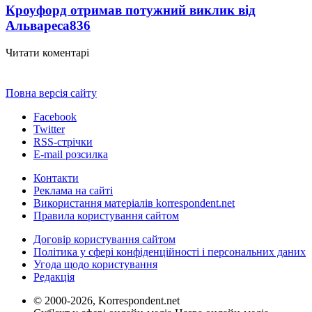
Кроуфорд отримав потужний виклик від
Альвареса
836
Читати коментарі
Повна версія сайту
Facebook
Twitter
RSS-стрічки
E-mail розсилка
Контакти
Реклама на сайті
Використання матеріалів korrespondent.net
Правила користування сайтом
Договір користування сайтом
Політика у сфері конфіденційності і персональних даних
Угода щодо користування
Редакція
© 2000-2026, Korrespondent.net