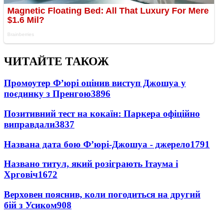
ЧИТАЙТЕ ТАКОЖ
Промоутер Ф’юрі оцінив виступ Джошуа у
поєдинку з Пренгою
3896
Позитивний тест на кокаїн: Паркера офіційно
виправдали
3837
Названа дата бою Ф’юрі-Джошуа - джерело
1791
Названо титул, який розіграють Ітаума і
Хрговіч
1672
Верховен пояснив, коли погодиться на другий
бій з Усиком
908