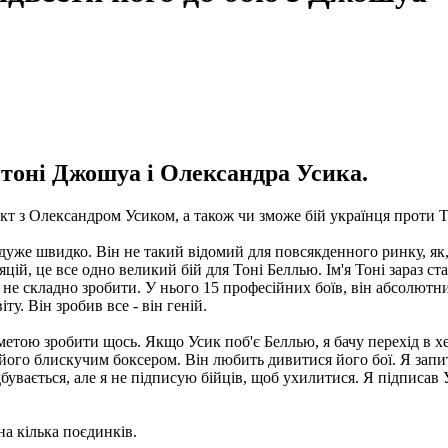
нтоні Джошуа і Олександра Усика.
кт з Олександром Усиком, а також чи зможе бій українця проти То
я дуже швидко. Він не такий відомий для повсякденного ринку, я
ій, це все одно великий бій для Тоні Беллью. Ім'я Тоні зараз стал
е складно зробити. У нього 15 професійних боїв, він абсолютний
у. Він зробив все - він геній.
етою зробити щось. Якщо Усик поб'є Беллью, я бачу перехід в хе
його блискучим боксером. Він любить дивитися його бої. Я запит
дбувається, але я не підписую бійців, щоб ухилитися. Я підписа
а кілька поєдинків.