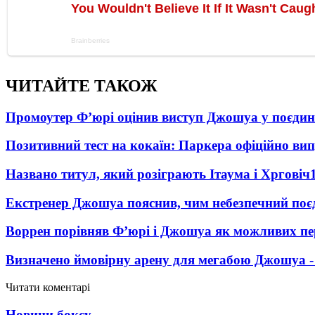
ЧИТАЙТЕ ТАКОЖ
Промоутер Ф’юрі оцінив виступ Джошуа у поєди
Позитивний тест на кокаїн: Паркера офіційно ви
Названо титул, який розіграють Ітаума і Хрговіч
Екстренер Джошуа пояснив, чим небезпечний поє
Воррен порівняв Ф’юрі і Джошуа як можливих пе
Визначено ймовірну арену для мегабою Джошуа -
Читати коментарі
Новини боксу