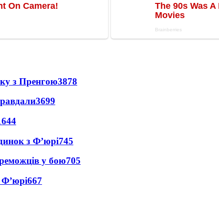
нку з Пренгою
3878
правдали
3699
1644
динок з Ф’юрі
745
реможців у бою
705
 Ф’юрі
667