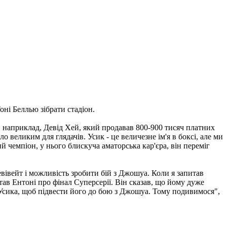
ні Беллью зібрати стадіон.
к, наприклад, Девід Хей, який продавав 800-900 тисяч платних
о великим для глядачів. Усик - це величезне ім'я в боксі, але ми
 чемпіон, у нього блискуча аматорська кар'єра, він переміг
вівейт і можливість зробити бій з Джошуа. Коли я запитав
ав Ентоні про фінал Суперсерії. Він сказав, що йому дуже
в Усика, щоб підвести його до бою з Джошуа. Тому подивимося",