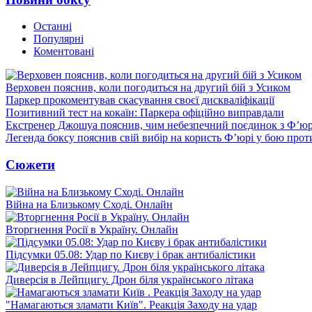
Останні
Популярні
Коментовані
Верховен пояснив, коли погодиться на другий бій з Усиком
Паркер прокоментував скасування своєї дискваліфікації
Позитивний тест на кокаїн: Паркера офіційно виправдали
Екстренер Джошуа пояснив, чим небезпечний поєдинок з Ф’юр
Легенда боксу пояснив свій вибір на користь Ф’юрі у бою про
Сюжети
Війна на Близькому Сході. Онлайн
Вторгнення Росії в Україну. Онлайн
Підсумки 05.08: Удар по Києву і брак антибалістики
Диверсія в Лейпцигу. Дрон біля українського літака
"Намагаються зламати Київ". Реакція Заходу на удар