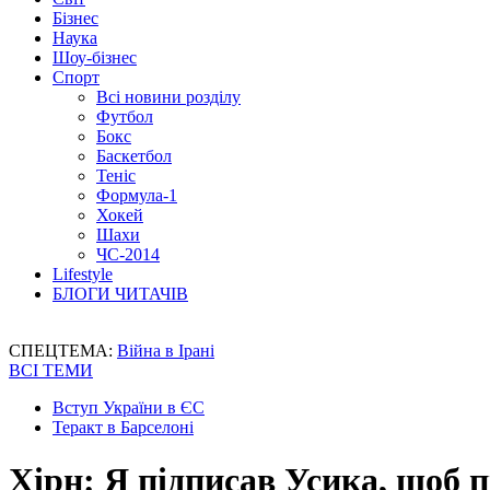
Бізнес
Наука
Шоу-бізнес
Спорт
Всі новини розділу
Футбол
Бокс
Баскетбол
Теніс
Формула-1
Хокей
Шахи
ЧС-2014
Lifestyle
БЛОГИ ЧИТАЧІВ
СПЕЦТЕМА:
Війна в Ірані
ВСІ ТЕМИ
Вступ України в ЄС
Теракт в Барселоні
Хірн: Я підписав Усика, щоб 