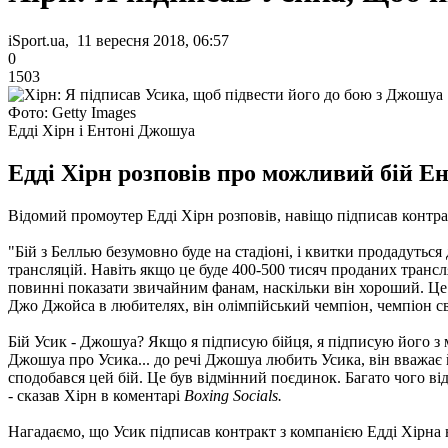
iSport.ua, 11 вересня 2018, 06:57
0
1503
Фото: Getty Images
Едді Хірн і Ентоні Джошуа
Едді Хірн розповів про можливий бій Е
Відомий промоутер Едді Хірн розповів, навіщо підписав контра
"Бій з Беллью безумовно буде на стадіоні, і квитки продадутьс
трансляцій. Навіть якщо це буде 400-500 тисяч проданих трансляц
повинні показати звичайним фанам, наскільки він хороший. Це н
Джо Джойса в любителях, він олімпійський чемпіон, чемпіон світ
Бій Усик - Джошуа? Якщо я підписую бійця, я підписую його з м
Джошуа про Усика... до речі Джошуа любить Усика, він вважає 
сподобався цей бій. Це був відмінний поєдинок. Багато чого ві
- сказав Хірн в коментарі
Boxing Socials.
Нагадаємо, що Усик підписав контракт з компанією Едді Хірна н