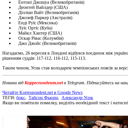
Ентоні Джошуа (Великобританія)
Деонтей Вайлдер (США)
Ділліан Вайт (Великобританія)
Джозеф Паркер (Австралія)
Енді Руїс (Мексика)
Луїс Ортіс (Куба)
Майкл Хантер (США)
Оскар Рівас (Колумбія)
Джо Джойс (Великобританія)
Нагадаємо, 26 вересня в Лондоні відбувся поєдинок між украї
рішенням суддів: 117-112, 116-112, 115-113.
Таким чином, Усик став володарем чемпіонських поясів за верс
Новини від
Корреспондент.net
в Telegram. Підписуйтесь на на
Читайте Korrespondent.net в Google News
ТЕГИ:
бокс
,
Тайсон Фьюри
,
Александр Усик
Якщо ви помітили помилку, виділіть необхідний текст і натисніт