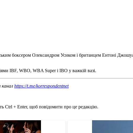
нським боксером Олександром Усиком і британцем Ентоні Джошуа.
іями IBF, WBO, WBA Super і IBO у важкій вазі.
ш канал
https://t.me/korrespondentnet
ь Ctrl + Enter, щоб повідомити про це редакцію.