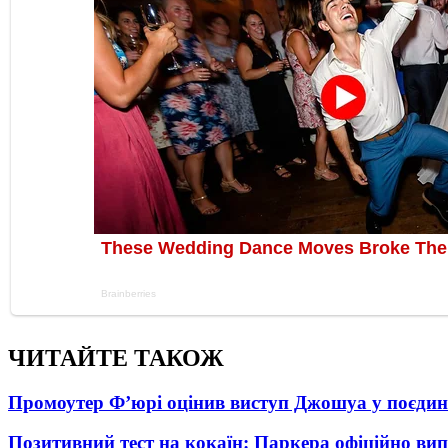
ЧИТАЙТЕ ТАКОЖ
Промоутер Ф’юрі оцінив виступ Джошуа у поєди
Позитивний тест на кокаїн: Паркера офіційно ви