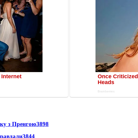
нку з Пренгою
3898
правдали
3844