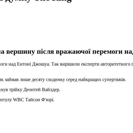
на вершину після вражаючої перемоги на
моги над Ентоні Джошуа. Так вирішили експерти авторитетного п
ик займав лише десяту сходинку серед найкращих супертяжів.
кнув трійку Деонтей Вайлдер.
 титулу WBC Тайсон Ф'юрі.