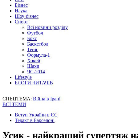
Бізнес
Наука
Шоу-бізнес
Спорт
Всі новини розділу
Футбол
Бокс
Баскетбол
Теніс
Формула-1
Хокей
Шахи
ЧС-2014
Lifestyle
БЛОГИ ЧИТАЧІВ
СПЕЦТЕМА:
Війна в Ірані
ВСІ ТЕМИ
Вступ України в ЄС
Теракт в Барселоні
Усик - найкращий супертяж н