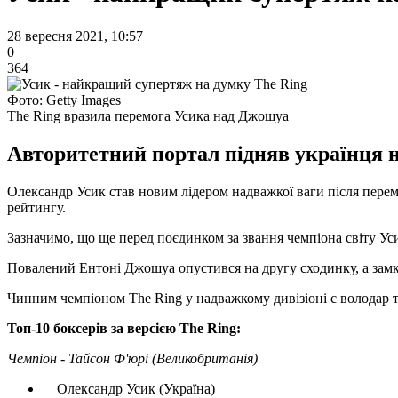
28 вересня 2021, 10:57
0
364
Фото: Getty Images
The Ring вразила перемога Усика над Джошуа
Авторитетний портал підняв українця 
Олександр Усик став новим лідером надважкої ваги після пере
рейтингу.
Зазначимо, що ще перед поєдинком за звання чемпіона світу Ус
Повалений Ентоні Джошуа опустився на другу сходинку, а зам
Чинним чемпіоном The Ring у надважкому дивізіоні є володар
Топ-10 боксерів за версією The Ring:
Чемпіон - Тайсон Ф'юрі (Великобританія)
Олександр Усик (Україна)