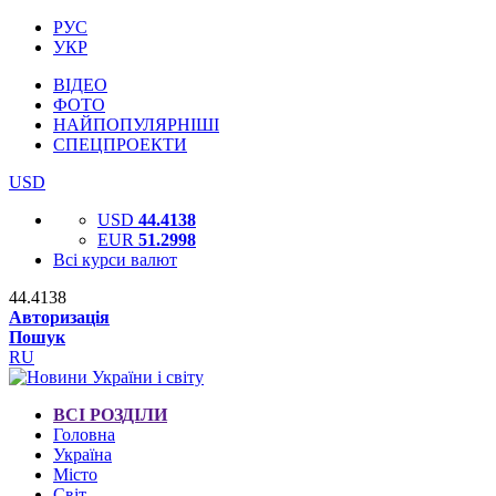
РУС
УКР
ВІДЕО
ФОТО
НАЙПОПУЛЯРНІШІ
СПЕЦПРОЕКТИ
USD
USD
44.4138
EUR
51.2998
Всі курси валют
44.4138
Авторизація
Пошук
RU
ВСІ РОЗДІЛИ
Головна
Україна
Місто
Світ