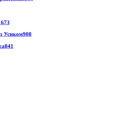
1673
 з Усиком
908
са
841