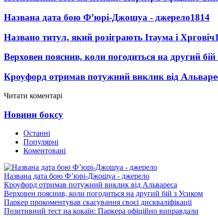
Названа дата бою Ф’юрі-Джошуа - джерело
1814
Названо титул, який розіграють Ітаума і Хрговіч
Верховен пояснив, коли погодиться на другий бій
Кроуфорд отримав потужний виклик від Альваре
Читати коментарі
Новини боксу
Останні
Популярні
Коментовані
Названа дата бою Ф’юрі-Джошуа - джерело
Кроуфорд отримав потужний виклик від Альвареса
Верховен пояснив, коли погодиться на другий бій з Усиком
Паркер прокоментував скасування своєї дискваліфікації
Позитивний тест на кокаїн: Паркера офіційно виправдали