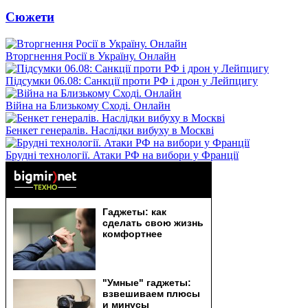
Сюжети
Вторгнення Росії в Україну. Онлайн
Підсумки 06.08: Санкції проти РФ і дрон у Лейпцигу
Війна на Близькому Сході. Онлайн
Бенкет генералів. Наслідки вибуху в Москві
Брудні технології. Атаки РФ на вибори у Франції