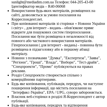
sunlight@mediadim.com.ua
Телефон: 044-205-43-00
Ідентифікатор медіа – R40-06068
Використання будь-яких матеріалів, розміщених на
сайті, дозволяється за умови посилання на
Корреспондент.net.
При копіюванні матеріалів зі сторінки « Новини України
і світу» , для інтернет - видань - обов'язкове пряме
відкрите для пошукових систем гіперпосилання .
Посилання має бути розміщена в незалежності від
повного або часткового використання матеріалів.
Гіперпосилання ( для інтернет - видань) - повинна бути
розміщена в підзаголовку або в першому абзаці
матеріалу.
Новини з позначками "Думка", "Експертиза", "Заява",
"Регіони", "Гроші", "Влада", "Вибори", "Тест-драйв",
"Спецпроекти", "Промо" публікуються на правах
реклами.
Розділ Спецпроекти створюється спільно з
комерційними партнерами.
Будь яке копіювання, публікація, передрук, чи наступне
поширення інформації, що містить посилання на
"Інтерфакс-Україна", EPA / UPG, суворо забороняється.
Власник веб-сторінки в розділі Я-Корреспондент є автор
публікації.
Будь-яке копіювання, передрук та відтворення