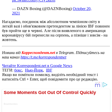
pic.twitter.com/j7ClV2kEel
— DAZN Boxing (@DAZNBoxing)
October 20,
2021
Нагадаємо, поєдинок між абсолютним чемпіоном світу в
легкій вазі і обов'язковим претендентом за лінією IBF повинен
був пройти ще в червні. Але після виявленого в американця
коронавірусу бій перенесли на серпень, а пізніше і зовсім - на
жовтень.
Новини від
Корреспондент.net
в Telegram. Підписуйтесь на
наш канал
https://t.me/korrespondentnet
Читайте Korrespondent.net в Google News
ТЕГИ:
бокс
,
Нью-Йорк
,
IBF
Якщо ви помітили помилку, виділіть необхідний текст і
натисніть Ctrl + Enter, щоб повідомити про це редакцію.