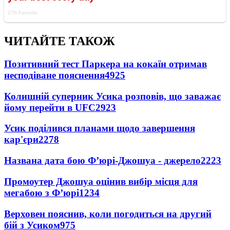
ЧИТАЙТЕ ТАКОЖ
Позитивний тест Паркера на кокаїн отримав
несподіване пояснення
4925
Колишній суперник Усика розповів, що заважає
йому перейти в UFC
2923
Усик поділився планами щодо завершення
кар'єри
2278
Названа дата бою Ф’юрі-Джошуа - джерело
2223
Промоутер Джошуа оцінив вибір місця для
мегабою з Ф’юрі
1234
Верховен пояснив, коли погодиться на другий
бій з Усиком
975