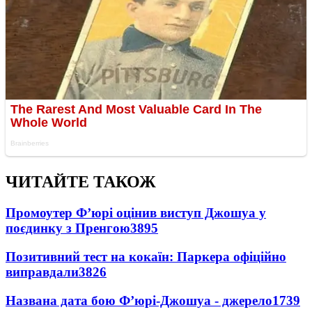
ЧИТАЙТЕ ТАКОЖ
Промоутер Ф’юрі оцінив виступ Джошуа у
поєдинку з Пренгою
3895
Позитивний тест на кокаїн: Паркера офіційно
виправдали
3826
Названа дата бою Ф’юрі-Джошуа - джерело
1739