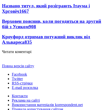
Названо титул, який розіграють Ітаума і
Хрговіч
1667
Верховен пояснив, коли погодиться на другий
бій з Усиком
908
Кроуфорд отримав потужний виклик від
Альвареса
835
Читати коментарі
Повна версія сайту
Facebook
Twitter
RSS-стрічки
E-mail розсилка
Контакти
Реклама на сайті
Використання матеріалів korrespondent.net
Правила користування сайтом