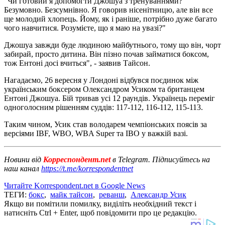
"Чи готовий я допомогти Джошуа з тренуваннями?
Безумовно. Безсумнівно. Я говорив нісенітницю, але він все
ще молодий хлопець. Йому, як і раніше, потрібно дуже багато
чого навчитися. Розумієте, що я маю на увазі?"
Джошуа завжди буде людиною майбутнього, тому що він, чорт
забирай, просто дитина. Він пізно почав займатися боксом,
тож Ентоні досі вчиться", - заявив Тайсон.
Нагадаємо, 26 вересня у Лондоні відбувся поєдинок між
українським боксером Олександром Усиком та британцем
Ентоні Джошуа. Бій тривав усі 12 раундів. Українець переміг
одноголосним рішенням суддів: 117-112, 116-112, 115-113.
Таким чином, Усик став володарем чемпіонських поясів за
версіями IBF, WBO, WBA Super та IBO у важкій вазі.
Новини від
Корреспондент.net
в Telegram. Підписуйтесь на
наш канал
https://t.me/korrespondentnet
Читайте Korrespondent.net в Google News
ТЕГИ:
бокс
,
майк тайсон
,
реванш
,
Александр Усик
Якщо ви помітили помилку, виділіть необхідний текст і
натисніть Ctrl + Enter, щоб повідомити про це редакцію.