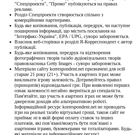
"Спецпроекти", "Промо" публікуються на правах
реклами.
Розділ Спецпроекти створюється спільно з
комерційними партнерами.
Будь яке копіювання, публікація, передрук, чи наступне
поширення інформації, що містить посилання на
"Інтерфакс-Україна", EPA / UPG, суворо забороняється.
Власник веб-сторінки в розділі Я-Корреспондент є автор
публікації.
Будь-яке копіювання, передрук та відтворення
фотографічних творів та/або аудіовізуальних творів
правовласника Getty Images - суворо забороняється.
Матеріали сайту korrespondent.net призначені для осіб
старше 21 року (21+). Участь в азартних іграх може
викликати ігрову залежність. Дотримуйтесь правил
(принципів) відповідальної гри. При виявленні перших
ознак залежності негайно зверніться до спеціаліста.
Пам'ятайте, що участь в азартних іграх не може бути
джерелом доходів або альтернативою роботі.
Інформаційний ресурс korrespondent.net не проводить
ігри на реальні та/або віртуальні гроші, також сайт не
приймає ні в якій формі оплату ставок та інших
платежів, які пов’язані/можуть бути пов’язані з
азартними іграми, букмекерами чи тоталізаторами. Будь-
які матеріали на інформаційному ресурсі