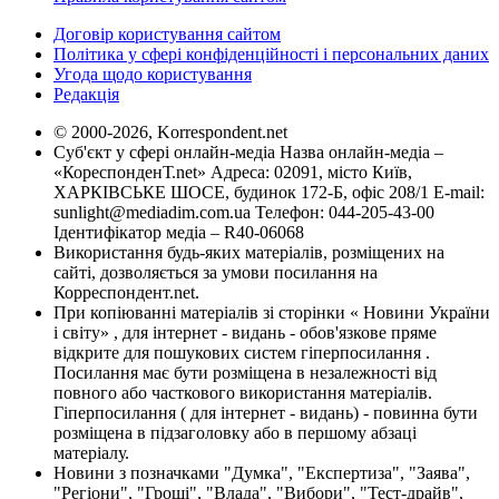
Договір користування сайтом
Політика у сфері конфіденційності і персональних даних
Угода щодо користування
Редакція
© 2000-2026, Korrespondent.net
Суб'єкт у сфері онлайн-медіа Назва онлайн-медіа –
«КореспонденТ.net» Адреса: 02091, місто Київ,
ХАРКІВСЬКЕ ШОСЕ, будинок 172-Б, офіс 208/1 E-mail:
sunlight@mediadim.com.ua
Телефон: 044-205-43-00
Ідентифікатор медіа – R40-06068
Використання будь-яких матеріалів, розміщених на
сайті, дозволяється за умови посилання на
Корреспондент.net.
При копіюванні матеріалів зі сторінки « Новини України
і світу» , для інтернет - видань - обов'язкове пряме
відкрите для пошукових систем гіперпосилання .
Посилання має бути розміщена в незалежності від
повного або часткового використання матеріалів.
Гіперпосилання ( для інтернет - видань) - повинна бути
розміщена в підзаголовку або в першому абзаці
матеріалу.
Новини з позначками "Думка", "Експертиза", "Заява",
"Регіони", "Гроші", "Влада", "Вибори", "Тест-драйв",