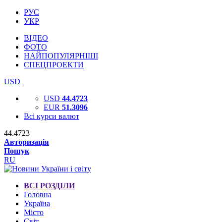
РУС
УКР
ВІДЕО
ФОТО
НАЙПОПУЛЯРНІШІ
СПЕЦПРОЕКТИ
USD
USD
44.4723
EUR
51.3096
Всі курси валют
44.4723
Авторизація
Пошук
RU
ВСІ РОЗДІЛИ
Головна
Україна
Місто
Світ