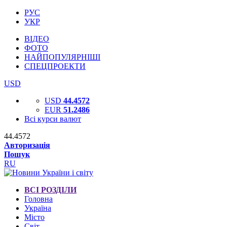
РУС
УКР
ВІДЕО
ФОТО
НАЙПОПУЛЯРНІШІ
СПЕЦПРОЕКТИ
USD
USD
44.4572
EUR
51.2486
Всі курси валют
44.4572
Авторизація
Пошук
RU
ВСІ РОЗДІЛИ
Головна
Україна
Місто
Світ