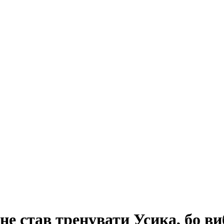
е став тренувати Усика, бо ви