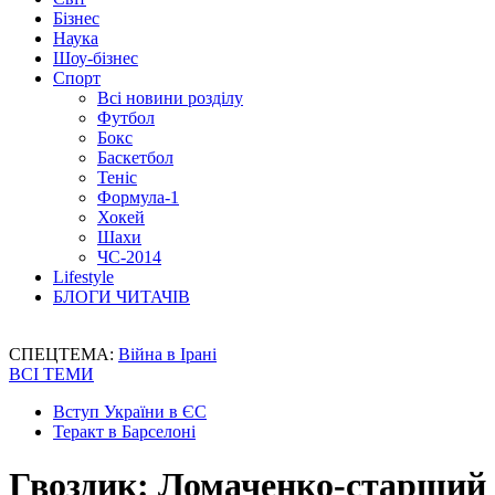
Бізнес
Наука
Шоу-бізнес
Спорт
Всі новини розділу
Футбол
Бокс
Баскетбол
Теніс
Формула-1
Хокей
Шахи
ЧС-2014
Lifestyle
БЛОГИ ЧИТАЧІВ
СПЕЦТЕМА:
Війна в Ірані
ВСІ ТЕМИ
Вступ України в ЄС
Теракт в Барселоні
Гвоздик: Ломаченко-старший н