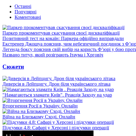
Останні
Популярні
Коментовані
Паркер прокоментував скасування своєї дискваліфікації
Позитивний тест на кокаїн: Паркера офіційно виправдали
Екстренер Джошуа пояснив, чим небезпечний поєдинок з Ф’юр
Легенда боксу пояснив свій вибір на користь Ф’юрі у бою про
Названо титул, який розіграють Ітаума і Хрговіч
Сюжети
Диверсія в Лейпцигу. Дрон біля українського літака
"Намагаються зламати Київ". Реакція Заходу на удар
Вторгнення Росії в Україну. Онлайн
Війна на Близькому Сході. Онлайн
Підсумки 4.8: Сафарі у Херсоні і підсумки операції