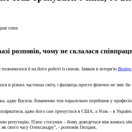
азі розповів, чому не склалася співпраця
позначилося б на його роботі із сином. Заявив в інтерв'ю
Boxing
я в різних частинах світу, і фахівець просто фізично не зміг би
ика, адже Василь Ломаченко теж паралельно перейшов у професі
розірватися, адже його син тренується в США, а Усик – в Україні
ю репутацію. Плюс стосунки – йому доведеться між кимось обират
, як свого часу Олександру", - розповів Гвоздик.