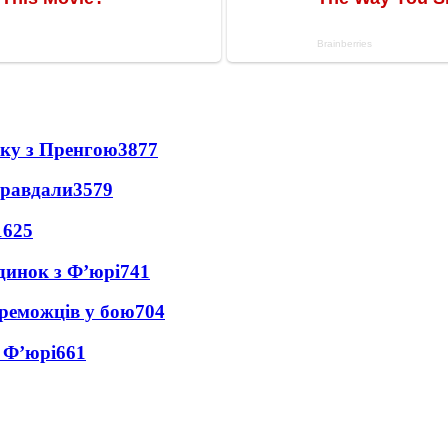
нку з Пренгою
3877
правдали
3579
1625
динок з Ф’юрі
741
реможців у бою
704
 Ф’юрі
661