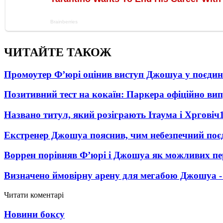
ЧИТАЙТЕ ТАКОЖ
Промоутер Ф’юрі оцінив виступ Джошуа у поєди
Позитивний тест на кокаїн: Паркера офіційно ви
Названо титул, який розіграють Ітаума і Хрговіч
Екстренер Джошуа пояснив, чим небезпечний поє
Воррен порівняв Ф’юрі і Джошуа як можливих пе
Визначено ймовірну арену для мегабою Джошуа -
Читати коментарі
Новини боксу